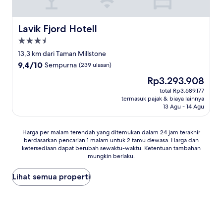
Lavik Fjord Hotell
Lavik Fjord Hotell
Properti
bintang
13,3 km dari Taman Millstone
3.5
9.4
9,4/10
Sempurna
(239 ulasan)
dari
Harga
Rp3.293.908
10,
sekarang
Sempurna,
total Rp3.689.177
Rp3.293.908
termasuk pajak & biaya lainnya
(239
13 Agu - 14 Agu
ulasan)
Harga
Harga per malam terendah yang ditemukan dalam 24 jam terakhir
berdasarkan pencarian 1 malam untuk 2 tamu dewasa. Harga dan
per
ketersediaan dapat berubah sewaktu-waktu. Ketentuan tambahan
malam
mungkin berlaku.
terendah
yang
Lihat semua properti
ditemukan
dalam
24
jam
terakhir
berdasarkan