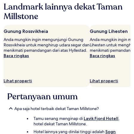
Landmark lainnya dekat Taman
pencarian
1
Millstone
malam
untuk
2
Gunung Rossvikheia
Gunung Lihesten
tamu
dewasa.
Anda mungkin ingin mengunjungi Gunung
Anda mungkin ingin m
Harga
Rossvikheia untuk menghirup udara segar dan
Lihesten untuk menghir
dan
menikmati pemandangan dari atas Hyllestad.
menikmati pemandangan 
ketersediaan
Baca ringkas
Baca ringkas
dapat
berubah
sewaktu-
waktu.
Ketentuan
Lihat properti
Lihat properti
tambahan
mungkin
Pertanyaan umum
berlaku.
Apa saja hotel terbaik dekat Taman Millstone?
Tamu senang menginap di
Lavik Fjord Hotell
,
hotel dekat Taman Millstone.
Hotel lainnya yang dinilai tinggi adalah
Sogn