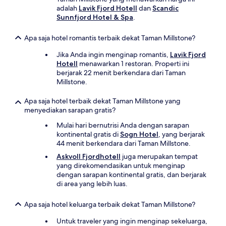
adalah
Lavik Fjord Hotell
dan
Scandic
Sunnfjord Hotel & Spa
.
Apa saja hotel romantis terbaik dekat Taman Millstone?
Jika Anda ingin menginap romantis,
Lavik Fjord
Hotell
menawarkan 1 restoran. Properti ini
berjarak 22 menit berkendara dari Taman
Millstone.
Apa saja hotel terbaik dekat Taman Millstone yang
menyediakan sarapan gratis?
Mulai hari bernutrisi Anda dengan sarapan
kontinental gratis di
Sogn Hotel
, yang berjarak
44 menit berkendara dari Taman Millstone.
Askvoll Fjordhotell
juga merupakan tempat
yang direkomendasikan untuk menginap
dengan sarapan kontinental gratis, dan berjarak
di area yang lebih luas.
Apa saja hotel keluarga terbaik dekat Taman Millstone?
Untuk traveler yang ingin menginap sekeluarga,