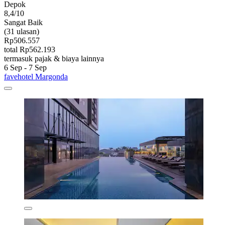
Depok
8,4/10
Sangat Baik
(31 ulasan)
Rp506.557
total Rp562.193
termasuk pajak & biaya lainnya
6 Sep - 7 Sep
favehotel Margonda