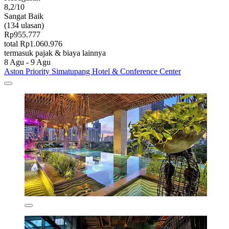
8,2/10
Sangat Baik
(134 ulasan)
Rp955.777
total Rp1.060.976
termasuk pajak & biaya lainnya
8 Agu - 9 Agu
Aston Priority Simatupang Hotel & Conference Center