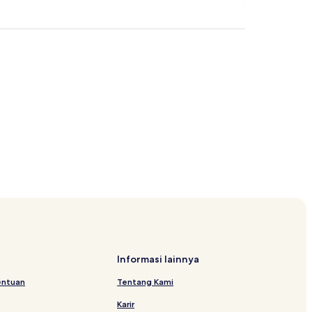
tingaleh
ple
Informasi lainnya
entuan
Tentang Kami
Karir