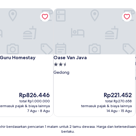
Guru Homestay
Oase Van Java
Guru Homestay
Oase Van Java
 Guru Homestay
Oase Van Java
Properti
bintang
Gedong
2.5
Harga
Harga
Rp826.446
Rp221.452
sekarang
sekarang
total Rp1.000.000
total Rp270.658
Rp826.446
Rp221.452
termasuk pajak & biaya lainnya
termasuk pajak & biaya lainnya
7 Agu - 8 Agu
14 Agu - 15 Agu
khir berdasarkan pencarian 1 malam untuk 2 tamu dewasa. Harga dan ketersedia
berlaku.