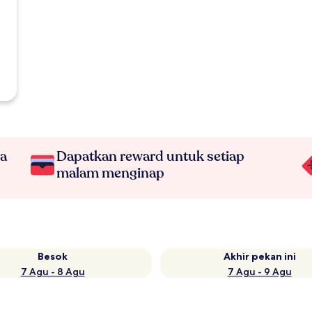
na
Dapatkan reward untuk setiap
malam menginap
Besok
Akhir pekan ini
7 Agu - 8 Agu
7 Agu - 9 Agu