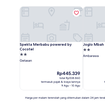
Spekta Merbabu powered by Cocotel
Joglo Mbah 
Spekta Merbabu powered by Cocotel
Joglo Mbah 
Spekta Merbabu powered by
Joglo Mbah
Cocotel
Properti
Properti
bintang
Ambarawa
bintang
2.0
Getasan
2.0
Harga
Rp445.339
sekarang
total Rp538.860
Rp445.339
termasuk pajak & biaya lainnya
9 Agu - 10 Agu
Harga
Harga per malam terendah yang ditemukan dalam 24 jam tera
per