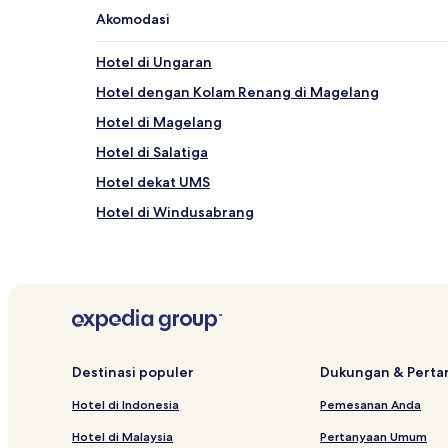
mungkin
Akomodasi
berlaku.
Hotel di Ungaran
Hotel dengan Kolam Renang di Magelang
Hotel di Magelang
Hotel di Salatiga
Hotel dekat UMS
Hotel di Windusabrang
Hotel di Sidomukti
Hotel dekat Gedung Asuransi Jiwasraya
Hotel dekat Gedung Lawang Sewu
Hotel di Ketapang
Hotel dengan Tempat Parkir di Getasan
Destinasi populer
Dukungan & Pert
Hotel dekat The Heritage Palace
Hotel di Indonesia
Pemesanan Anda
Hotel Murah di Kopeng
Hotel di Malaysia
Pertanyaan Umum