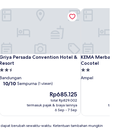
Griya Persada Convention Hotel & Resort
KEMA Merbabu powered
Griya Persada Convention Hotel & Resort
KEMA Merbabu powered
Griya Persada Convention Hotel &
KEMA Merbabu powere
Resort
Cocotel
Properti
Properti
bintang
bintang
Bandungan
Ampel
2.5
2.0
10.0
10/10
Sempurna
(1 ulasan)
dari
Harga
Har
Rp685.125
Rp
10,
sekarang
sek
Sempurna,
total Rp829.002
Rp685.125
Rp6
(1
termasuk pajak & biaya lainnya
termasuk pajak 
ulasan)
6 Sep - 7 Sep
an dapat berubah sewaktu-waktu. Ketentuan tambahan mungkin