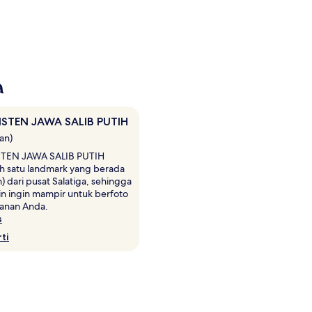
a
ISTEN JAWA SALIB PUTIH
san)
STEN JAWA SALIB PUTIH
ah satu landmark yang berada
m) dari pusat Salatiga, sehingga
 ingin mampir untuk berfoto
lanan Anda.
s
ti