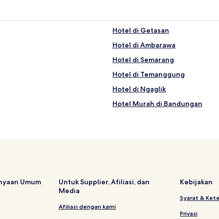
Hotel di Getasan
Hotel di Ambarawa
Hotel di Semarang
Hotel di Temanggung
Hotel di Ngaglik
Hotel Murah di Bandungan
Hotel Bintang 3 di Jatingaleh
Hotel dengan Dapur Kecil di Ja
Hotel di Ampel
Hotel dekat Gedong Songo Tem
Hotel Murah di Semarang
anyaan Umum
Untuk Supplier, Afiliasi, dan
Kebijakan
Media
Hotel dekat Akademi Kepolisian
Syarat & Ket
Hotel di Losari
Afiliasi dengan kami
Privasi