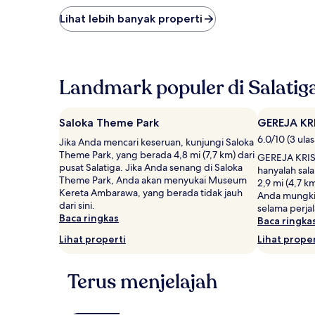
malam
terendah
Lihat lebih banyak properti
yang
ditemukan
dalam
24
jam
Landmark populer di Salatig
terakhir
berdasarkan
pencarian
Saloka Theme Park
GEREJA KR
1
6.0/10 (3 ula
Jika Anda mencari keseruan, kunjungi Saloka
malam
Theme Park, yang berada 4,8 mi (7,7 km) dari
untuk
GEREJA KRI
pusat Salatiga. Jika Anda senang di Saloka
2
hanyalah sal
Theme Park, Anda akan menyukai Museum
tamu
2,9 mi (4,7 k
Kereta Ambarawa, yang berada tidak jauh
dewasa.
Anda mungkin
dari sini.
Harga
selama perja
Baca ringkas
dan
Baca ringka
ketersediaan
Lihat properti
Lihat proper
dapat
berubah
sewaktu-
Terus menjelajah
waktu.
Ketentuan
tambahan