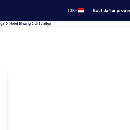
•
IDR
Buat daftar prope
iga
Hotel Bintang 2 di Salatiga