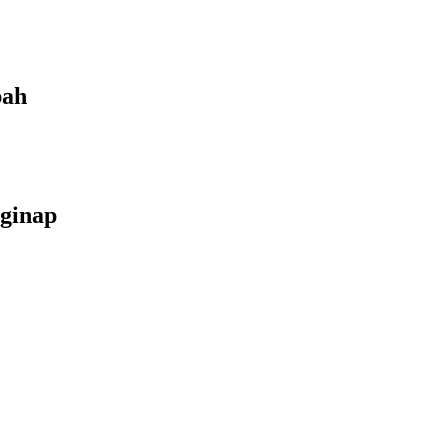
bah
ginap