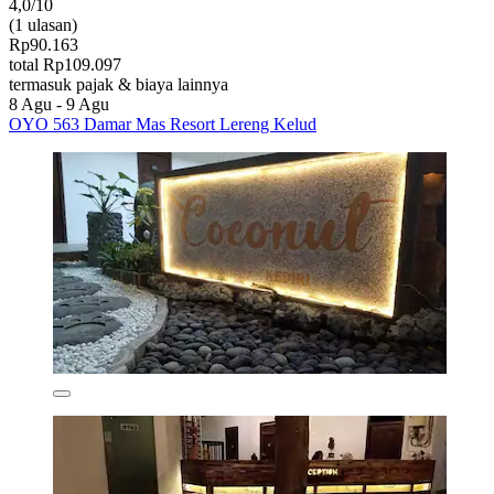
4,0/10
(1 ulasan)
Rp90.163
total Rp109.097
termasuk pajak & biaya lainnya
8 Agu - 9 Agu
OYO 563 Damar Mas Resort Lereng Kelud