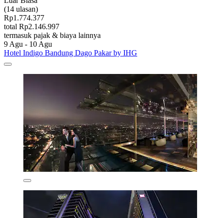
Luar Biasa
(14 ulasan)
Rp1.774.377
total Rp2.146.997
termasuk pajak & biaya lainnya
9 Agu - 10 Agu
Hotel Indigo Bandung Dago Pakar by IHG