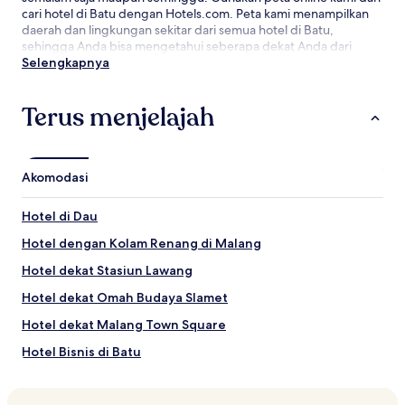
cari hotel di Batu dengan Hotels.com. Peta kami menampilkan
daerah dan lingkungan sekitar dari semua hotel di Batu,
sehingga Anda bisa mengetahui seberapa dekat Anda dari
landmark dan objek wisata, kemudian mempersempit pencarian
Selengkapnya
Anda dalam kawasan yang lebih besar. Temukan penawaran
hotel terbaik di Batu dengan jaminan harga terendah kami.
Terus menjelajah
Akomodasi
Hotel di Dau
Hotel dengan Kolam Renang di Malang
Hotel dekat Stasiun Lawang
Hotel dekat Omah Budaya Slamet
Hotel dekat Malang Town Square
Hotel Bisnis di Batu
Hotel dekat Hutan Tidar