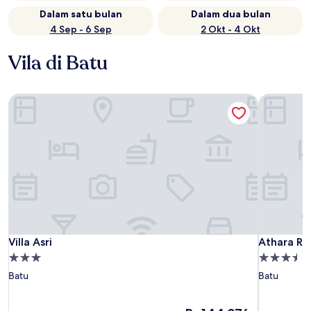
Dalam satu bulan
Dalam dua bulan
4 Sep - 6 Sep
2 Okt - 4 Okt
Vila di Batu
Villa Asri
Athara Re
Villa Asri
Athara Re
Villa Asri
Athara Re
Properti
Properti
bintang
bintang
Batu
Batu
3.0
3.5
Harga