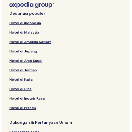
Hotel Murah di Batu
Hotel dengan Tempat Parkir di Pacet
Destinasi populer
Hotel Bintang 2 di Batu
Hotel di Indonesia
Hotel dekat Hawai Water Park
Hotel di Malaysia
Hotel dekat Stasiun Singosari
Hotel di Amerika Serikat
Hotel dekat Balai Kota
Hotel di Jepang
Hotel di Prigen
Hotel di Arab Saudi
Hotel di Ngantang
Hotel di Jerman
Hotel di Klojen
Hotel di Arjosari
Hotel di Italia
Hotel di Ngaglik
Hotel di Cina
Hotel Keluarga di Malang
Hotel di Inggris Raya
Hotel dekat Museum Angkut
Hotel di Prancis
Hotel dekat Candi Singosari
Dukungan & Pertanyaan Umum
Hotel di Oro-oro Ombo
Pemesanan Anda