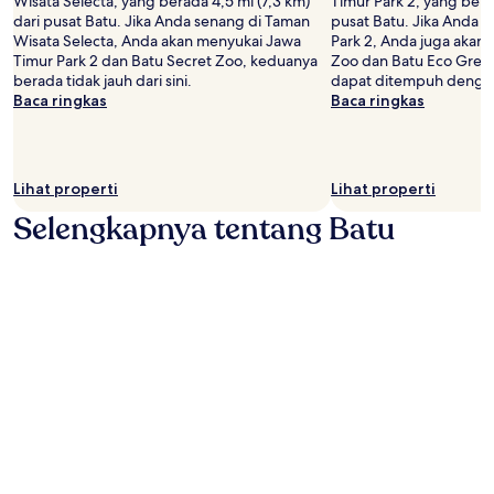
Wisata Selecta, yang berada 4,5 mi (7,3 km)
Timur Park 2, yang berad
dan
dari pusat Batu. Jika Anda senang di Taman
pusat Batu. Jika Anda 
ketersediaan
Wisata Selecta, Anda akan menyukai Jawa
Park 2, Anda juga akan
dapat
Timur Park 2 dan Batu Secret Zoo, keduanya
Zoo dan Batu Eco Gree
berubah
berada tidak jauh dari sini.
dapat ditempuh dengan 
sewaktu-
Baca ringkas
Baca ringkas
waktu.
Ketentuan
tambahan
mungkin
berlaku.
Lihat properti
Lihat properti
Selengkapnya tentang Batu