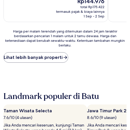
Rp144.976
sekarang
total Rp175.422
Rp144.976
termasuk pajak & biaya lainnya
1 Sep - 2 Sep
Harga
Harga per malam terendah yang ditemukan dalam 24 jam terakhir
berdasarkan pencarian 1 malam untuk 2 tamu dewasa. Harga dan
per
ketersediaan dapat berubah sewaktu-waktu. Ketentuan tambahan mungkin
malam
berlaku.
terendah
yang
Lihat lebih banyak properti
ditemukan
dalam
24
jam
terakhir
berdasarkan
pencarian
Landmark populer di Batu
1
malam
untuk
2
Taman Wisata Selecta
Jawa Timur Park 2
tamu
7.6/10 (4 ulasan)
8.6/10 (9 ulasan)
dewasa.
Jika Anda mencari keseruan, kunjungi Taman
Jika Anda mencari kese
Harga