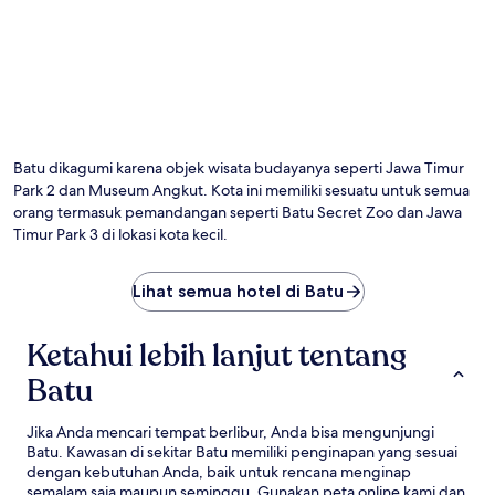
Foto oleh retnicin
Fo
Te
ol
Batu dikagumi karena objek wisata budayanya seperti Jawa Timur
ret
Park 2 dan Museum Angkut. Kota ini memiliki sesuatu untuk semua
orang termasuk pemandangan seperti Batu Secret Zoo dan Jawa
Timur Park 3 di lokasi kota kecil.
Lihat semua hotel di Batu
Ketahui lebih lanjut tentang
Batu
Jika Anda mencari tempat berlibur, Anda bisa mengunjungi
Batu. Kawasan di sekitar Batu memiliki penginapan yang sesuai
dengan kebutuhan Anda, baik untuk rencana menginap
semalam saja maupun seminggu. Gunakan peta online kami dan