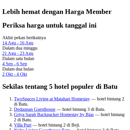
Lebih hemat dengan Harga Member
Periksa harga untuk tanggal ini
Akhir pekan berikutnya
14 Agu - 16 Agu
Dalam dua minggu
21 Agu - 23 Agu
Dalam satu bulan
4 Sep - 6 Sep
Dalam dua bulan
2 Okt - 4 Okt
Sekilas tentang 5 hotel populer di Batu
TwoSpaces Living at Matahari Homestay
— hotel bintang 2
di Batu.
Dedaunan Guesthouse
— hotel bintang 3 di Batu.
Griya Sarah Backpacker Homestay by Bias
— hotel bintang
2 di Batu.
Villa Puri
— hotel bintang 2 di Beji.