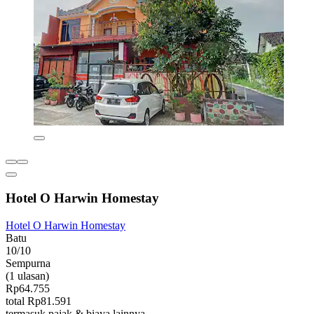
Hotel O Harwin Homestay
Hotel O Harwin Homestay
Batu
10/10
Sempurna
(1 ulasan)
Rp64.755
total Rp81.591
termasuk pajak & biaya lainnya