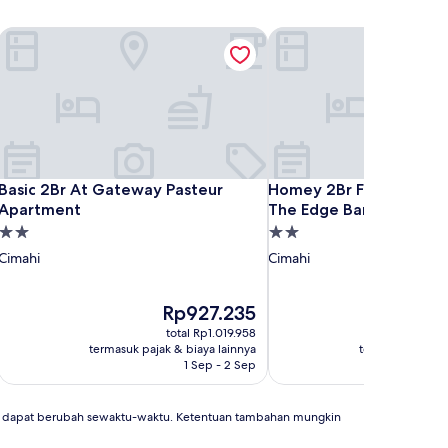
Basic 2Br At Gateway Pasteur Apartment
Homey 2Br Furnished Ap
Basic 2Br At Gateway Pasteur Apartment
Homey 2Br Furnished Ap
Basic 2Br At Gateway Pasteur
Homey 2Br Furnished A
Apartment
The Edge Bandung
Properti
Properti
bintang
bintang
Cimahi
Cimahi
2.0
2.0
Harga
H
Rp927.235
R
sekarang
se
total Rp1.019.958
t
Rp927.235
Rp
termasuk pajak & biaya lainnya
termasuk pajak 
1 Sep - 2 Sep
2
an dapat berubah sewaktu-waktu. Ketentuan tambahan mungkin