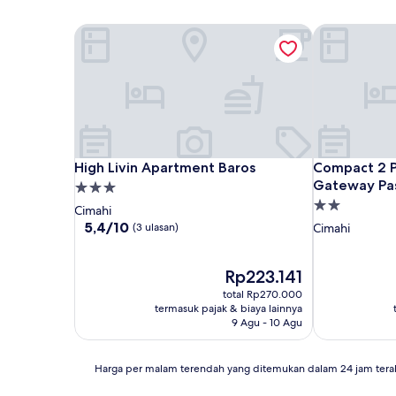
High Livin Apartment Baros
Compact 2 P
High Livin Apartment Baros
Compact 2 P
High Livin Apartment Baros
Compact 2 P
Gateway Pa
Properti
Properti
bintang
Cimahi
bintang
3.0
5.4
5,4/10
(3 ulasan)
Cimahi
dari
2.0
10,
(3
Harga
Rp223.141
ulasan)
sekarang
total Rp270.000
Rp223.141
termasuk pajak & biaya lainnya
9 Agu - 10 Agu
Harga
Harga per malam terendah yang ditemukan dalam 24 jam tera
per