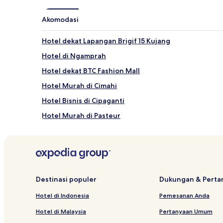
mungkin
berlaku.
Akomodasi
Hotel dekat Lapangan Brigif 15 Kujang
Hotel di Ngamprah
Hotel dekat BTC Fashion Mall
Hotel Murah di Cimahi
Hotel Bisnis di Cipaganti
Hotel Murah di Pasteur
Hotel dekat Rumah Sakit St. Borromeus
Hotel dekat STKIP Pasundan Cimahi
Hotel dekat Villa Isola
Hotel dengan Kolam Renang di Cimahi
Destinasi populer
Dukungan & Pert
Hotel dekat Festival Citylink Mall
Hotel di Indonesia
Pemesanan Anda
Hotel di Setiabudi
Hotel di Malaysia
Pertanyaan Umum
Hotel Bisnis di Pasteur