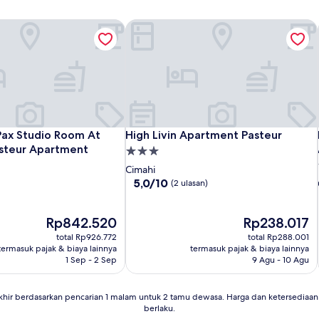
ax Studio Room At Gateway Pasteur Apartment
High Livin Apartment Pasteur
ax Studio Room At Gateway Pasteur Apartment
High Livin Apartment Pasteur
ax Studio Room At
High Livin Apartment Pasteur
steur Apartment
Properti
bintang
Cimahi
3.0
5.0
5,0/10
(2 ulasan)
dari
10,
Harga
(2
Harga
Rp842.520
Rp238.017
sekarang
ulasan)
sekarang
total Rp926.772
total Rp288.001
Rp842.520
Rp238.017
termasuk pajak & biaya lainnya
termasuk pajak & biaya lainnya
1 Sep - 2 Sep
9 Agu - 10 Agu
khir berdasarkan pencarian 1 malam untuk 2 tamu dewasa. Harga dan ketersedia
berlaku.