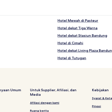
Hotel Mewah di Pasteur
Hotel dekat Tiga Warna
Hotel dekat Stasiun Bandung
Hotel di Cimahi
Hotel dekat Living Plaza Bandu
Hotel di Tutugan
Hotel di Hegarmanah
Hotel Bintang 4 di Pasteur
Hotel dekat Museum Barli
Hotel dekat Sekolah Tinggi Par
anyaan Umum
Untuk Supplier, Afiliasi, dan
Kebijakan
Media
Hotel di Cibeber
Syarat & Ket
Hotel Murah di Bandung
Afiliasi dengan kami
Privasi
Hotel Bintang 3 di Pasteur
Ruang berita