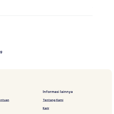
ng
iwisata Bandung
Informasi lainnya
entuan
Tentang Kami
Karir