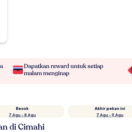
na
Dapatkan reward untuk setiap
malam menginap
Besok
Akhir pekan ini
7 Agu - 8 Agu
7 Agu - 9 Agu
an di Cimahi