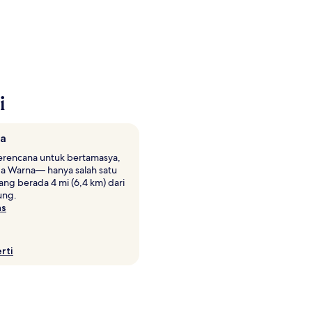
i
na
erencana untuk bertamasya,
ga Warna— hanya salah satu
g berada 4 mi (6,4 km) dari
ung.
as
rti