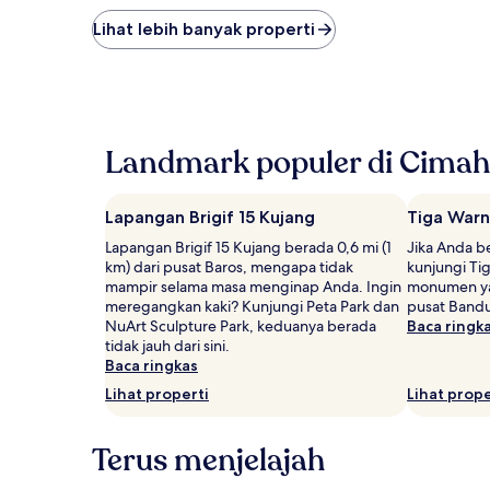
malam
terendah
Lihat lebih banyak properti
yang
ditemukan
dalam
24
jam
terakhir
Landmark populer di Cimah
berdasarkan
pencarian
1
Lapangan Brigif 15 Kujang
Tiga War
malam
untuk
Lapangan Brigif 15 Kujang berada 0,6 mi (1
Jika Anda b
2
km) dari pusat Baros, mengapa tidak
kunjungi Ti
tamu
mampir selama masa menginap Anda. Ingin
monumen yan
dewasa.
meregangkan kaki? Kunjungi Peta Park dan
pusat Band
Harga
NuArt Sculpture Park, keduanya berada
Baca ringk
dan
tidak jauh dari sini.
ketersediaan
Baca ringkas
dapat
Lihat properti
Lihat prope
berubah
sewaktu-
waktu.
Terus menjelajah
Ketentuan
tambahan