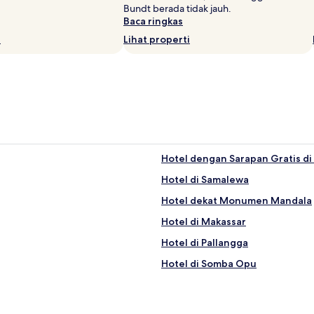
Bundt berada tidak jauh.
Baca ringkas
i
Lihat properti
Hotel dengan Sarapan Gratis di
Hotel di Samalewa
Hotel dekat Monumen Mandala
Hotel di Makassar
Hotel di Pallangga
Hotel di Somba Opu
Hotel dekat Makam Pangeran D
Hotel dekat Mall Panakkukang