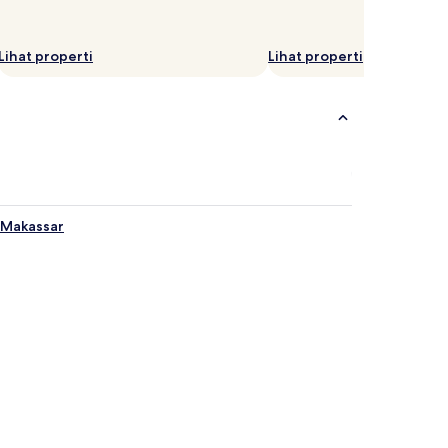
Lihat properti
Lihat properti
 Makassar
iponegoro