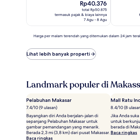
Harga
Rp40.376
10,
10,
sekarang
Sempurna,
Sempurna,
total Rp50.875
Rp40.376
(3
(4
termasuk pajak & biaya lainnya
ulasan)
ulasan)
7 Agu - 8 Agu
Harga
Harga per malam terendah yang ditemukan dalam 24 jam tera
per
malam
terendah
Lihat lebih banyak properti
yang
ditemukan
dalam
24
jam
Landmark populer di Makass
terakhir
berdasarkan
pencarian
Pelabuhan Makasar
Mall Ratu In
1
7.4/10 (9 ulasan)
8.4/10 (8 ulasa
malam
untuk
Bayangkan diri Anda berjalan-jalan di
Jika Anda suka
2
sepanjang Pelabuhan Makasar untuk
untuk berkunju
tamu
gambar pemandangan yang menarik.
berada di Maka
dewasa.
Berada 2,3 mi (3,8 km) dari pusat Makassar.
Baca ringkas
Harga
Baca ringkas