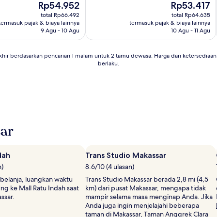
Harga
Harga
Rp54.952
Rp53.417
10,
sekarang
sekarang
Istimewa,
total Rp66.492
total Rp64.635
Rp54.952
Rp53.417
(4
termasuk pajak & biaya lainnya
termasuk pajak & biaya lainnya
ulasan)
9 Agu - 10 Agu
10 Agu - 11 Agu
khir berdasarkan pencarian 1 malam untuk 2 tamu dewasa. Harga dan ketersedia
berlaku.
ar
dah
Trans Studio Makassar
n)
8.6/10 (4 ulasan)
 belanja, luangkan waktu
Trans Studio Makassar berada 2,8 mi (4,5
ng ke Mall Ratu Indah saat
km) dari pusat Makassar, mengapa tidak
ssar.
mampir selama masa menginap Anda. Jika
Anda juga ingin menjelajahi beberapa
taman di Makassar, Taman Anggrek Clara