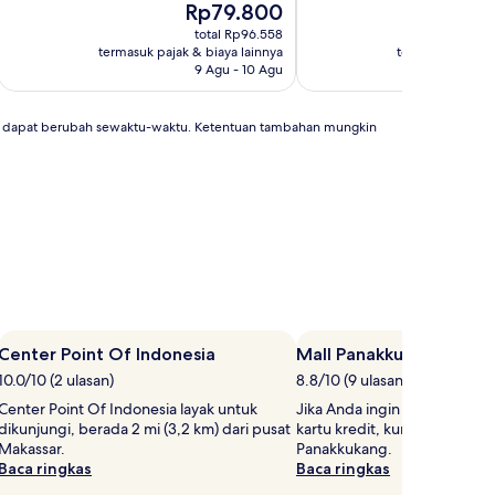
Harga
H
Rp79.800
R
sekarang
s
total Rp96.558
t
Rp79.800
R
termasuk pajak & biaya lainnya
termasuk pajak 
9 Agu - 10 Agu
an dapat berubah sewaktu-waktu. Ketentuan tambahan mungkin
Center Point Of Indonesia
Mall Panakkukang
10.0/10 (2 ulasan)
8.8/10 (9 ulasan)
Center Point Of Indonesia layak untuk
Jika Anda ingin belanja me
dikunjungi, berada 2 mi (3,2 km) dari pusat
kartu kredit, kunjungi Mall 
Makassar.
Panakkukang.
Baca ringkas
Baca ringkas