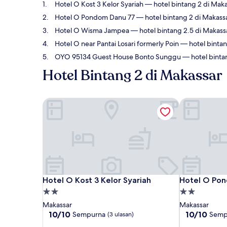
Hotel O Kost 3 Kelor Syariah
— hotel bintang 2 di Maka
Hotel O Pondom Danu 77
— hotel bintang 2 di Makass
Hotel O Wisma Jampea
— hotel bintang 2.5 di Makassa
Hotel O near Pantai Losari formerly Poin
— hotel bintan
OYO 95134 Guest House Bonto Sunggu
— hotel bintan
Hotel Bintang 2 di Makassar
Hotel O Kost 3 Kelor Syariah
Hotel O Pon
Hotel O Kost 3 Kelor Syariah
Hotel O Pon
Hotel O Kost 3 Kelor Syariah
Hotel O Po
Properti
Properti
bintang
bintang
Makassar
Makassar
2.0
2.0
10.0
10.0
10/10
10/10
Sempurna
Semp
(3 ulasan)
dari
dari