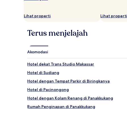
dan
ketersediaan
dapat
Lihat properti
Lihat propert
berubah
sewaktu-
waktu.
Terus menjelajah
Ketentuan
tambahan
mungkin
berlaku.
Akomodasi
Hotel dekat Trans Studio Makassar
Hotel di Sudiang
Hotel dengan Tempat Parkir di Biringkanya
Hotel di Pacinongong
Hotel dengan Kolam Renang di Panakkukang
Rumah Penginapan di Panakkukang
Hotel Bisnis di Makassar
Hotel Bintang 3 di Makassar