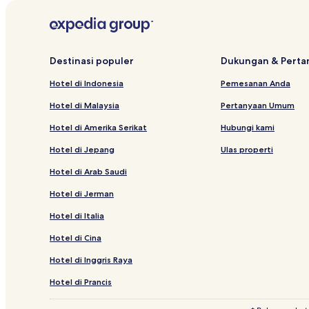
Hotel dekat Pelabuhan Paotere
Resor & Hotel dengan Spa di Makassar
Hotel Bintang 3 di Biringkanya
Destinasi populer
Dukungan & Pert
Hotel dekat Museum La Galigo
Hotel di Indonesia
Pemesanan Anda
Hotel dekat Mall Ratu Indah
Hotel di Malaysia
Pertanyaan Umum
Hotel dengan Kolam Renang di Makassar
Hotel di Amerika Serikat
Hubungi kami
Hotel dekat Bandara Internasional Sultan Hasanud
Hotel di Jepang
Ulas properti
Hotel dekat Air Terjun Takapala
Hotel di Arab Saudi
Hotel dekat Pelabuhan Makasar
Hotel di Jerman
Hotel Keluarga di Makassar
Hotel di Italia
Hotel di Marusu
Hotel di Cina
Hotel dekat Benteng Rotterdam
Hotel Bintang 3 di Panakkukang
Hotel di Inggris Raya
Hotel di Topejawa
Hotel di Prancis
Hotel di Sungguminasa