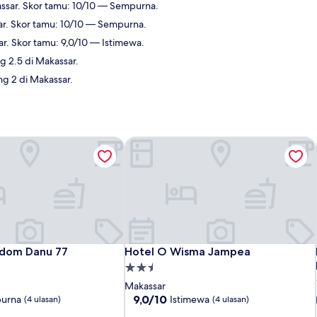
ssar. Skor tamu: 10/10 — Sempurna.
ar. Skor tamu: 10/10 — Sempurna.
r. Skor tamu: 9,0/10 — Istimewa.
g 2.5 di Makassar.
g 2 di Makassar.
dom Danu 77
Hotel O Wisma Jampea
dom Danu 77
Hotel O Wisma Jampea
ndom Danu 77
Hotel O Wisma Jampea
Properti
bintang
Makassar
2.5
9.0
9,0/10
urna
Istimewa
(4 ulasan)
(4 ulasan)
dari