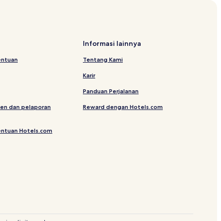
Informasi lainnya
di Panakkukang
entuan
Tentang Kami
Karir
Panduan Perjalanan
donesia
en dan pelaporan
Reward dengan Hotels.com
di Makassar
entuan Hotels.com
 Panakkukang