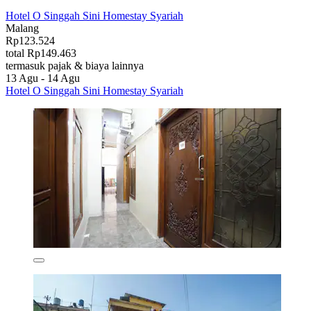
Hotel O Singgah Sini Homestay Syariah
Malang
Rp123.524
total Rp149.463
termasuk pajak & biaya lainnya
13 Agu - 14 Agu
Hotel O Singgah Sini Homestay Syariah