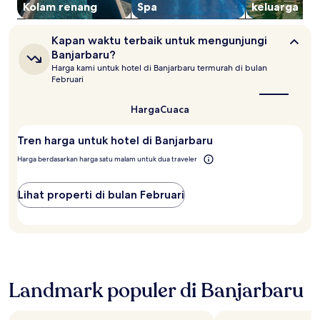
berubah
Kolam renang
Spa
keluarga
sewaktu-
waktu.
Kapan
Kapan waktu terbaik untuk mengunjungi
Ketentuan
waktu
Banjarbaru?
tambahan
terbaik
mungkin
Harga kami untuk hotel di Banjarbaru termurah di bulan
untuk
Februari
berlaku.
mengunjungi
Banjarbaru?
Harga
Cuaca
Tren harga untuk hotel di Banjarbaru
Harga berdasarkan harga satu malam untuk dua traveler
Lihat properti di bulan Februari
Landmark populer di Banjarbaru