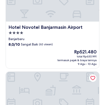
Hotel Novotel Banjarmasin Airport
Hotel Novotel Banjarmasin Airport
Properti
bintang
Banjarbaru
4.0
8.0
8,0/10
Sangat Baik
(62 ulasan)
dari
Harga
Rp521.480
10,
sekarang
Sangat
total Rp630.991
Rp521.480
termasuk pajak & biaya lainnya
Baik,
9 Agu - 10 Agu
(62
ulasan)
Grand Qin Hotel Banjarbaru Syariah