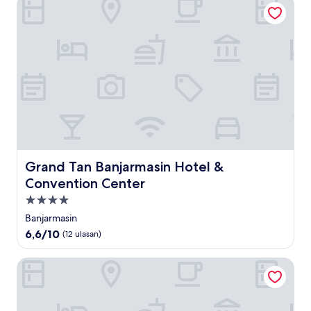
Grand Tan Banjarmasin Hotel & Convention Center
Grand Tan Banjarmasin Hotel & Convention Center
Grand Tan Banjarmasin Hotel &
Convention Center
Properti
bintang
Banjarmasin
4.0
6.6
6,6/10
(12 ulasan)
dari
10,
OYO 3343 Sunrise Hotel
(12
ulasan)