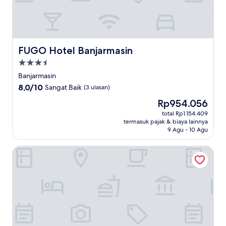
FUGO Hotel Banjarmasin
FUGO Hotel Banjarmasin
Properti
bintang
Banjarmasin
3.5
8.0
8,0/10
Sangat Baik
(3 ulasan)
dari
Harga
Rp954.056
10,
sekarang
Sangat
total Rp1.154.409
Rp954.056
termasuk pajak & biaya lainnya
Baik,
9 Agu - 10 Agu
(3
ulasan)
Holiday Inn Express & Suites Banjarmasin by IHG