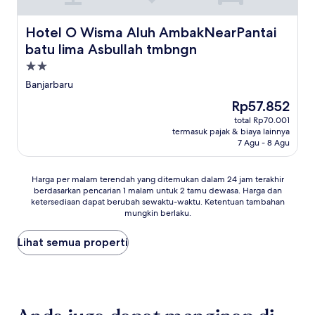
Hotel O Wisma Aluh AmbakNearPantai batu lima Asbull
Hotel O Wisma Aluh AmbakNearPantai
batu lima Asbullah tmbngn
Properti
bintang
Banjarbaru
2.0
Harga
Rp57.852
sekarang
total Rp70.001
Rp57.852
termasuk pajak & biaya lainnya
7 Agu - 8 Agu
Harga
Harga per malam terendah yang ditemukan dalam 24 jam terakhir
berdasarkan pencarian 1 malam untuk 2 tamu dewasa. Harga dan
per
ketersediaan dapat berubah sewaktu-waktu. Ketentuan tambahan
malam
mungkin berlaku.
terendah
yang
Lihat semua properti
ditemukan
dalam
24
jam
terakhir
berdasarkan