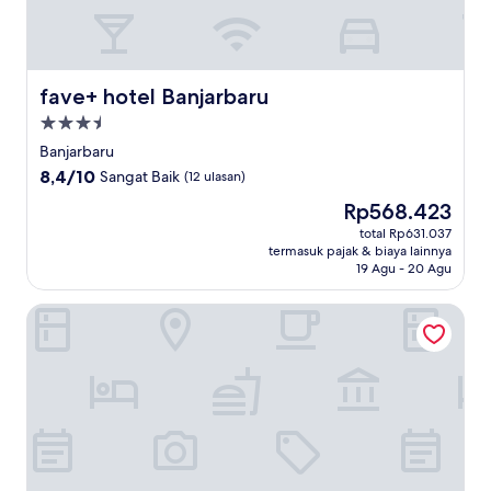
fave+ hotel Banjarbaru
fave+ hotel Banjarbaru
Properti
bintang
Banjarbaru
3.5
8.4
8,4/10
Sangat Baik
(12 ulasan)
dari
Harga
Rp568.423
10,
sekarang
Sangat
total Rp631.037
Rp568.423
termasuk pajak & biaya lainnya
Baik,
19 Agu - 20 Agu
(12
ulasan)
Harper Banjarmasin