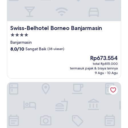
Swiss-Belhotel Borneo Banjarmasin
Swiss-Belhotel Borneo Banjarmasin
Properti
bintang
Banjarmasin
4.0
8.0
8,0/10
Sangat Baik
(38 ulasan)
dari
Harga
Rp673.554
10,
sekarang
Sangat
total Rp815.000
Rp673.554
termasuk pajak & biaya lainnya
Baik,
9 Agu - 10 Agu
(38
ulasan)
fave+ hotel Banjarbaru