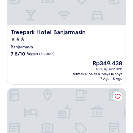
Treepark Hotel Banjarmasin
Treepark Hotel Banjarmasin
Properti
bintang
Banjarmasin
3.0
7.8
7,8/10
Bagus
(6 ulasan)
dari
Harga
Rp349.438
10,
sekarang
Bagus,
total Rp422.820
Rp349.438
termasuk pajak & biaya lainnya
(6
7 Agu - 8 Agu
ulasan)
Swiss-Belhotel Borneo Banjarmasin