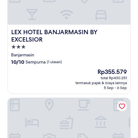
LEX HOTEL BANJARMASIN BY EXCELSIOR
LEX HOTEL BANJARMASIN BY
EXCELSIOR
Properti
bintang
Banjarmasin
3.0
10.0
10/10
Sempurna
(1 ulasan)
dari
Harga
Rp355.579
10,
sekarang
Sempurna,
total Rp430.251
Rp355.579
termasuk pajak & biaya lainnya
(1
5 Sep - 6 Sep
ulasan)
Hotel 88 Banjarmasin by WH