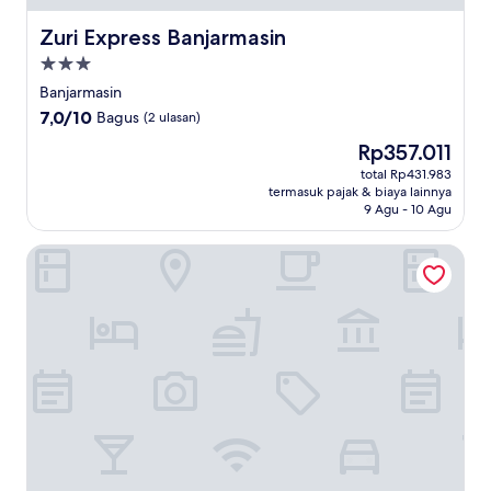
Zuri Express Banjarmasin
Zuri Express Banjarmasin
Properti
bintang
Banjarmasin
3.0
7.0
7,0/10
Bagus
(2 ulasan)
dari
Harga
Rp357.011
10,
sekarang
Bagus,
total Rp431.983
Rp357.011
termasuk pajak & biaya lainnya
(2
9 Agu - 10 Agu
ulasan)
G'Sign Hotel Banjarmasin