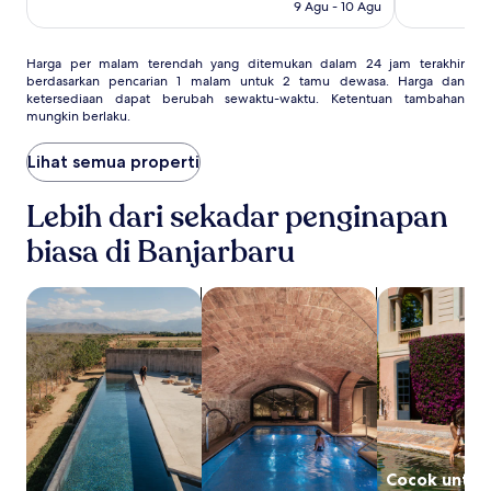
(62)
9 Agu - 10 Agu
Harga
Harga per malam terendah yang ditemukan dalam 24 jam terakhir
berdasarkan pencarian 1 malam untuk 2 tamu dewasa. Harga dan
per
ketersediaan dapat berubah sewaktu-waktu. Ketentuan tambahan
malam
mungkin berlaku.
terendah
yang
Lihat semua properti
ditemukan
dalam
24
Lebih dari sekadar penginapan
jam
terakhir
biasa di Banjarbaru
berdasarkan
pencarian
cari properti dengan kolam renang
cari properti dengan spa di lokasi
cari properti 
1
malam
untuk
2
tamu
dewasa.
Harga
dan
ketersediaan
dapat
Cocok untuk