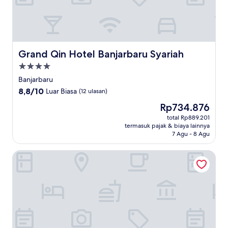
Grand Qin Hotel Banjarbaru Syariah
Grand Qin Hotel Banjarbaru Syariah
Properti
bintang
Banjarbaru
4.0
8.8
8,8/10
Luar Biasa
(12 ulasan)
dari
Harga
Rp734.876
10,
sekarang
Luar
total Rp889.201
Rp734.876
termasuk pajak & biaya lainnya
Biasa,
7 Agu - 8 Agu
(12
ulasan)
Grand Maya by ARTOTEL - Banjarbaru