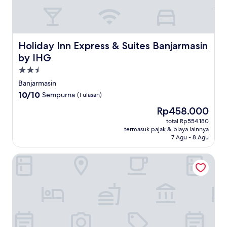
Holiday Inn Express & Suites Banjarmasin by IHG
Holiday Inn Express & Suites Banjarmasin
by IHG
Properti
bintang
Banjarmasin
2.5
10.0
10/10
Sempurna
(1 ulasan)
dari
Harga
Rp458.000
10,
sekarang
Sempurna,
total Rp554.180
Rp458.000
termasuk pajak & biaya lainnya
(1
7 Agu - 8 Agu
ulasan)
LEX HOTEL BANJARMASIN BY EXCELSIOR