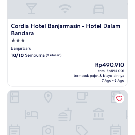
Cordia Hotel Banjarmasin - Hotel Dalam Bandara
Cordia Hotel Banjarmasin - Hotel Dalam
Bandara
Properti
bintang
Banjarbaru
3.0
10.0
10/10
Sempurna
(3 ulasan)
dari
Harga
Rp490.910
10,
sekarang
Sempurna,
total Rp594.001
Rp490.910
termasuk pajak & biaya lainnya
(3
7 Agu - 8 Agu
ulasan)
FUGO Hotel Banjarmasin