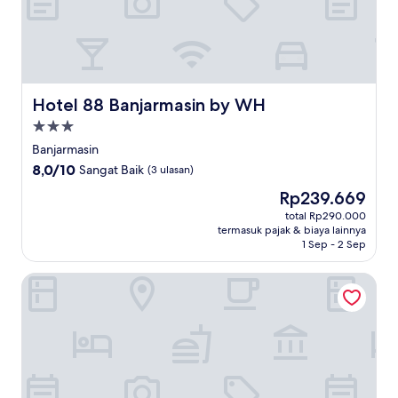
Hotel 88 Banjarmasin by WH
Hotel 88 Banjarmasin by WH
Properti
bintang
Banjarmasin
3.0
8.0
8,0/10
Sangat Baik
(3 ulasan)
dari
Harga
Rp239.669
10,
sekarang
Sangat
total Rp290.000
Rp239.669
termasuk pajak & biaya lainnya
Baik,
1 Sep - 2 Sep
(3
ulasan)
Treepark Hotel Banjarmasin