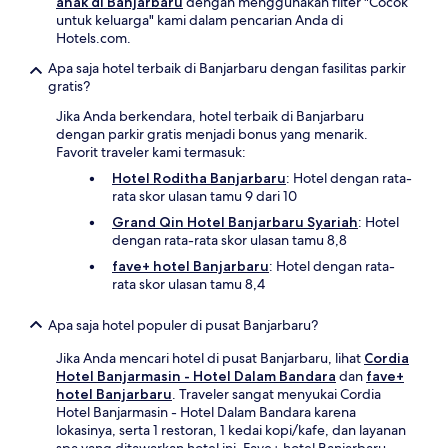
anak di Banjarbaru
dengan menggunakan filter "Cocok
untuk keluarga" kami dalam pencarian Anda di
Hotels.com.
Apa saja hotel terbaik di Banjarbaru dengan fasilitas parkir
gratis?
Jika Anda berkendara, hotel terbaik di Banjarbaru
dengan parkir gratis menjadi bonus yang menarik.
Favorit traveler kami termasuk:
Hotel Roditha Banjarbaru
: Hotel dengan rata-
rata skor ulasan tamu 9 dari 10
Grand Qin Hotel Banjarbaru Syariah
: Hotel
dengan rata-rata skor ulasan tamu 8,8
fave+ hotel Banjarbaru
: Hotel dengan rata-
rata skor ulasan tamu 8,4
Apa saja hotel populer di pusat Banjarbaru?
Jika Anda mencari hotel di pusat Banjarbaru, lihat
Cordia
Hotel Banjarmasin - Hotel Dalam Bandara
dan
fave+
hotel Banjarbaru
. Traveler sangat menyukai Cordia
Hotel Banjarmasin - Hotel Dalam Bandara karena
lokasinya, serta 1 restoran, 1 kedai kopi/kafe, dan layanan