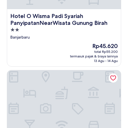
Hotel O Wisma Padi Syariah PanyipatanNearWisata Gunu
Hotel O Wisma Padi Syariah
PanyipatanNearWisata Gunung Birah
Properti
bintang
Banjarbaru
2.0
Harga
Rp45.620
sekarang
total Rp55.200
Rp45.620
termasuk pajak & biaya lainnya
13 Agu - 14 Agu
Hotel O Wisma Aluh AmbakNearPantai batu lima Asbullah