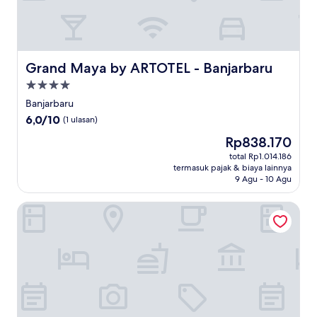
Grand Maya by ARTOTEL - Banjarbaru
Grand Maya by ARTOTEL - Banjarbaru
Properti
bintang
Banjarbaru
4.0
6.0
6,0/10
(1 ulasan)
dari
Harga
Rp838.170
10,
sekarang
(1
total Rp1.014.186
Rp838.170
termasuk pajak & biaya lainnya
ulasan)
9 Agu - 10 Agu
Cordia Hotel Banjarmasin - Hotel Dalam Bandara