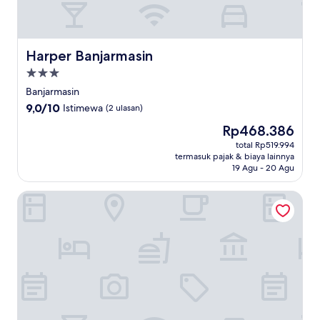
Harper Banjarmasin
Harper Banjarmasin
Properti
bintang
Banjarmasin
3.0
9.0
9,0/10
Istimewa
(2 ulasan)
dari
Harga
Rp468.386
10,
sekarang
Istimewa,
total Rp519.994
Rp468.386
termasuk pajak & biaya lainnya
(2
19 Agu - 20 Agu
ulasan)
Hotel O De Luna Hotel