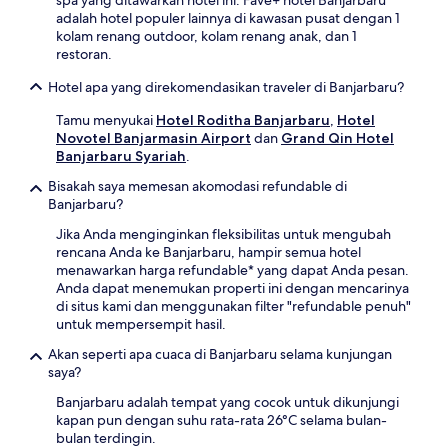
spa yang ditawarkan hotel ini. Fave+ hotel Banjarbaru
adalah hotel populer lainnya di kawasan pusat dengan 1
kolam renang outdoor, kolam renang anak, dan 1
restoran.
Hotel apa yang direkomendasikan traveler di Banjarbaru?
Tamu menyukai
Hotel Roditha Banjarbaru
,
Hotel
Novotel Banjarmasin Airport
dan
Grand Qin Hotel
Banjarbaru Syariah
.
Bisakah saya memesan akomodasi refundable di
Banjarbaru?
Jika Anda menginginkan fleksibilitas untuk mengubah
rencana Anda ke Banjarbaru, hampir semua hotel
menawarkan harga refundable* yang dapat Anda pesan.
Anda dapat menemukan properti ini dengan mencarinya
di situs kami dan menggunakan filter "refundable penuh"
untuk mempersempit hasil.
Akan seperti apa cuaca di Banjarbaru selama kunjungan
saya?
Banjarbaru adalah tempat yang cocok untuk dikunjungi
kapan pun dengan suhu rata-rata 26°C selama bulan-
bulan terdingin.