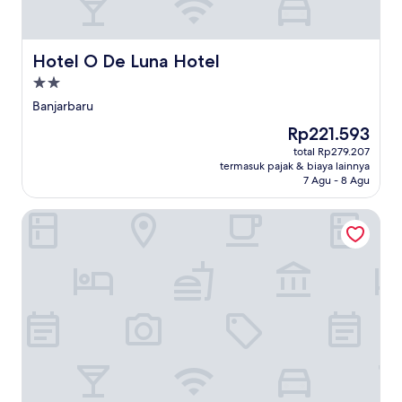
Hotel O De Luna Hotel
Hotel O De Luna Hotel
Properti
bintang
Banjarbaru
2.0
Harga
Rp221.593
sekarang
total Rp279.207
Rp221.593
termasuk pajak & biaya lainnya
7 Agu - 8 Agu
Zuri Express Banjarmasin