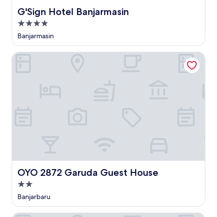
G'Sign Hotel Banjarmasin
G'Sign Hotel Banjarmasin
Properti
bintang
Banjarmasin
4.0
OYO 2872 Garuda Guest House
OYO 2872 Garuda Guest House
OYO 2872 Garuda Guest House
Properti
bintang
Banjarbaru
2.0