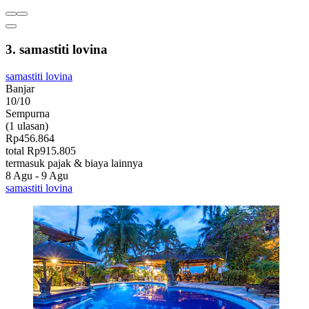
3. samastiti lovina
samastiti lovina
Banjar
10/10
Sempurna
(1 ulasan)
Rp456.864
total Rp915.805
termasuk pajak & biaya lainnya
8 Agu - 9 Agu
samastiti lovina