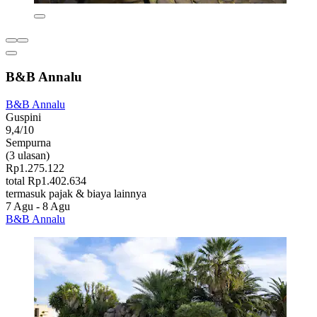
B&B Annalu
B&B Annalu
Guspini
9,4/10
Sempurna
(3 ulasan)
Rp1.275.122
total Rp1.402.634
termasuk pajak & biaya lainnya
7 Agu - 8 Agu
B&B Annalu