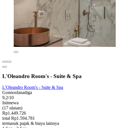
L'Oleandro Room's - Suite & Spa
L'Oleandro Room's - Suite & Spa
Gonnosfanadiga
9,2/10
Istimewa
(17 ulasan)
Rp1.449.726
total Rp1.594.781
termasuk pajak & biaya lainnya