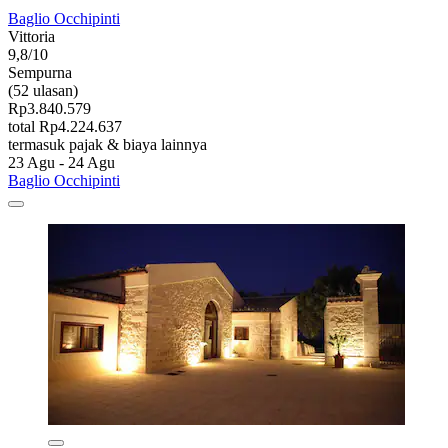
Baglio Occhipinti
Vittoria
9,8/10
Sempurna
(52 ulasan)
Rp3.840.579
total Rp4.224.637
termasuk pajak & biaya lainnya
23 Agu - 24 Agu
Baglio Occhipinti