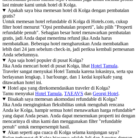
last minute kami untuk hotel di Kolga.
Apakah saya bisa memesan hotel di Kolga dengan pembatalan
gratis?
Untuk memesan hotel refundable di Kolga di Hotels.com, cukup
filter hotel menurut "Opsi pembatalan properti", lalu pilih "Properti
refundable penuh". Sebagian besar hotel menawarkan pembatalan
gratis, jadi Anda dapat menerima refund jika Anda harus
membatalkan. Beberapa hotel mengharuskan Anda membatalkan
lebih dari 24 jam sebelum check-in, jadi periksa kembali pemesanan
Anda sebelumnya.
Apa saja hotel populer di pusat Kolga?
Jika Anda mencari hotel di pusat Kolga, lihat
Hotel Tamula
.
Traveler sangat menyukai Hotel Tamula karena lokasinya, serta spa
berlayanan lengkap, 1 bar/lounge, dan 1 kedai kopi/kafe yang
ditawarkan hotel ini.
Hotel apa yang direkomendasikan traveler di Kolga?
Tamu menyukai
Hotel Tamula
,
TAEAVS
dan
Georgi Hotel
.
Bisakah saya memesan akomodasi refundable di Kolga?
Jika Anda menginginkan fleksibilitas untuk mengubah rencana
Anda ke Kolga, hampir semua hotel menawarkan harga refundable*
yang dapat Anda pesan. Anda dapat menemukan properti ini dengan
mencarinya di situs kami dan menggunakan filter "refundable
penuh" untuk mempersempit hasil.
Akan seperti apa cuaca di Kolga selama kunjungan saya?
Bulan terhangat di Kolga biasanya adalah Juli dan Agustus dengan