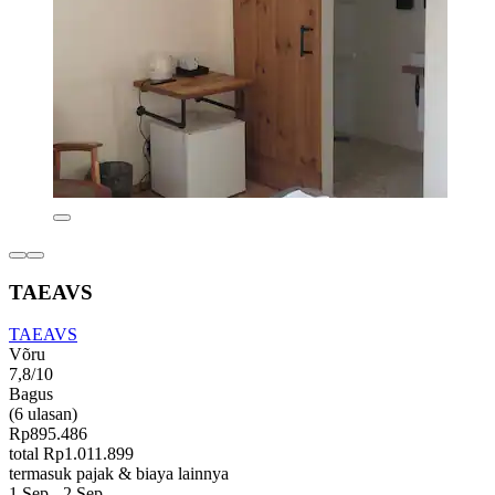
TAEAVS
TAEAVS
Võru
7,8/10
Bagus
(6 ulasan)
Rp895.486
total Rp1.011.899
termasuk pajak & biaya lainnya
1 Sep - 2 Sep