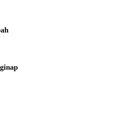
bah
ginap