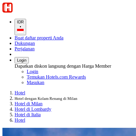
IDR
•
Buat daftar properti Anda
Dukungan
Perjalanan
Login
Dapatkan diskon langsung dengan Harga Member
Login
Temukan Hotels.com Rewards
Masukan
Hotel
Hotel dengan Kolam Renang di Milan
Hotel di Milan
Hotel di Lombardy
Hotel di Italia
Hotel