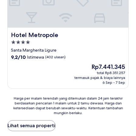
Hotel Metropole
Hotel Metropole
Properti
bintang
Santa Margherita Ligure
4.0
9.2
9,2/10
Istimewa
(402 ulasan)
dari
Harga
Rp7.441.345
10,
sekarang
Istimewa,
total Rp8.351.257
Rp7.441.345
termasuk pajak & biaya lainnya
(402
6 Sep - 7 Sep
ulasan)
Harga
Harga per malam terendah yang ditemukan dalam 24 jam terakhir
berdasarkan pencarian 1 malam untuk 2 tamu dewasa. Harga dan
per
ketersediaan dapat berubah sewaktu-waktu. Ketentuan tambahan
malam
mungkin berlaku.
terendah
yang
Lihat semua properti
ditemukan
dalam