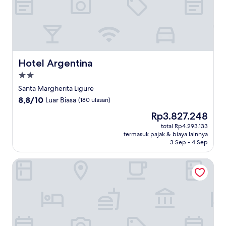
Hotel Argentina
Hotel Argentina
Properti
bintang
Santa Margherita Ligure
2.0
8.8
8,8/10
Luar Biasa
(180 ulasan)
dari
Harga
Rp3.827.248
10,
sekarang
Luar
total Rp4.293.133
Rp3.827.248
termasuk pajak & biaya lainnya
Biasa,
3 Sep - 4 Sep
(180
ulasan)
Hotel Metropole