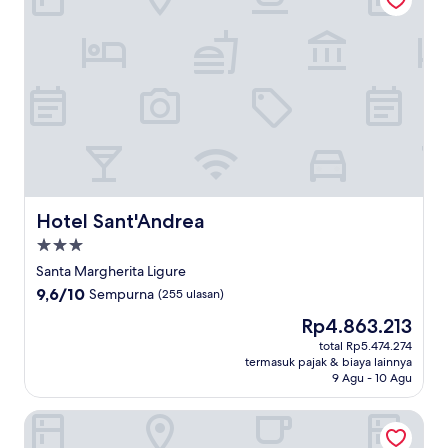
Hotel Sant'Andrea
Hotel Sant'Andrea
Properti
bintang
Santa Margherita Ligure
3.0
9.6
9,6/10
Sempurna
(255 ulasan)
dari
Harga
Rp4.863.213
10,
sekarang
Sempurna,
total Rp5.474.274
Rp4.863.213
termasuk pajak & biaya lainnya
(255
9 Agu - 10 Agu
ulasan)
B&B Hotels Park Hotel Suisse Santa Margherita Ligure