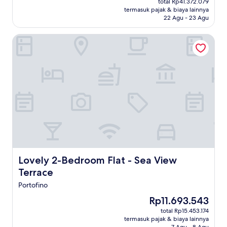
Sempurna,
total Rp41.372.079
Rp37.421.981
termasuk pajak & biaya lainnya
(57
22 Agu - 23 Agu
ulasan)
Lovely 2-Bedroom Flat - Sea View Terrace
Lovely 2-Bedroom Flat - Sea View Terrace
Lovely 2-Bedroom Flat - Sea View
Terrace
Portofino
Harga
Rp11.693.543
sekarang
total Rp15.453.174
Rp11.693.543
termasuk pajak & biaya lainnya