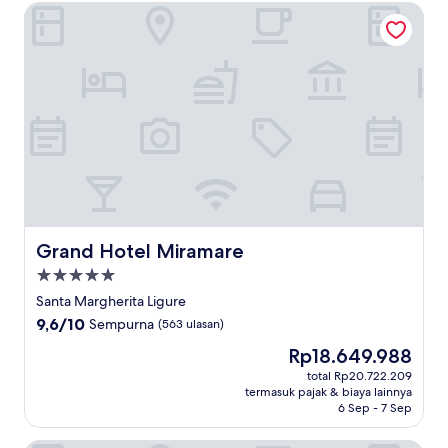
Grand Hotel Miramare
Grand Hotel Miramare
Grand Hotel Miramare
Properti
bintang
Santa Margherita Ligure
5.0
9.6
9,6/10
Sempurna
(563 ulasan)
dari
Harga
Rp18.649.988
10,
sekarang
Sempurna,
total Rp20.722.209
Rp18.649.988
termasuk pajak & biaya lainnya
(563
6 Sep - 7 Sep
ulasan)