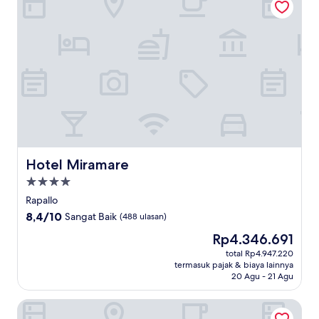
Hotel Miramare
Hotel Miramare
Properti
bintang
Rapallo
4.0
8.4
8,4/10
Sangat Baik
(488 ulasan)
dari
Harga
Rp4.346.691
10,
sekarang
Sangat
total Rp4.947.220
Rp4.346.691
termasuk pajak & biaya lainnya
Baik,
20 Agu - 21 Agu
(488
ulasan)
Hotel Sant'Andrea