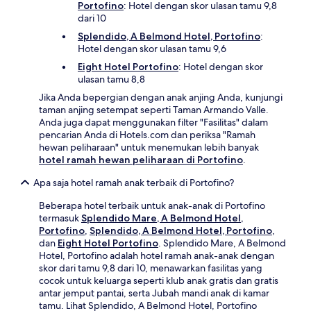
Portofino
: Hotel dengan skor ulasan tamu 9,8
dari 10
Splendido, A Belmond Hotel, Portofino
:
Hotel dengan skor ulasan tamu 9,6
Eight Hotel Portofino
: Hotel dengan skor
ulasan tamu 8,8
Jika Anda bepergian dengan anak anjing Anda, kunjungi
taman anjing setempat seperti Taman Armando Valle.
Anda juga dapat menggunakan filter "Fasilitas" dalam
pencarian Anda di Hotels.com dan periksa "Ramah
hewan peliharaan" untuk menemukan lebih banyak
hotel ramah hewan peliharaan di Portofino
.
Apa saja hotel ramah anak terbaik di Portofino?
Beberapa hotel terbaik untuk anak-anak di Portofino
termasuk
Splendido Mare, A Belmond Hotel,
Portofino
,
Splendido, A Belmond Hotel, Portofino
,
dan
Eight Hotel Portofino
. Splendido Mare, A Belmond
Hotel, Portofino adalah hotel ramah anak-anak dengan
skor dari tamu 9,8 dari 10, menawarkan fasilitas yang
cocok untuk keluarga seperti klub anak gratis dan gratis
antar jemput pantai, serta Jubah mandi anak di kamar
tamu. Lihat Splendido, A Belmond Hotel, Portofino