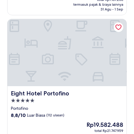
Rp6.396.097
termasuk pajak & biaya lainnya
(187
31 Agu - 1 Sep
ulasan)
Eight Hotel Portofino
Eight Hotel Portofino
Eight Hotel Portofino
Properti
bintang
Portofino
5.0
8.8
8,8/10
Luar Biasa
(112 ulasan)
dari
Harga
Rp19.582.488
10,
sekarang
Luar
total Rp21.747.959