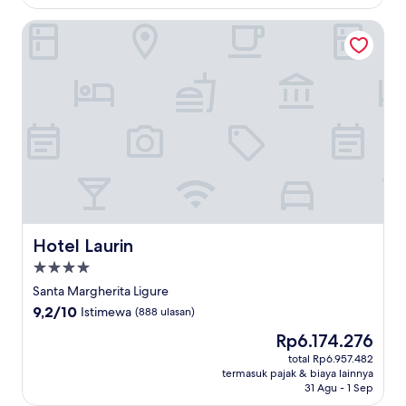
Hotel Laurin
Hotel Laurin
Hotel Laurin
Properti
bintang
Santa Margherita Ligure
4.0
9.2
9,2/10
Istimewa
(888 ulasan)
dari
Harga
Rp6.174.276
10,
sekarang
Istimewa,
total Rp6.957.482
Rp6.174.276
termasuk pajak & biaya lainnya
(888
31 Agu - 1 Sep
ulasan)