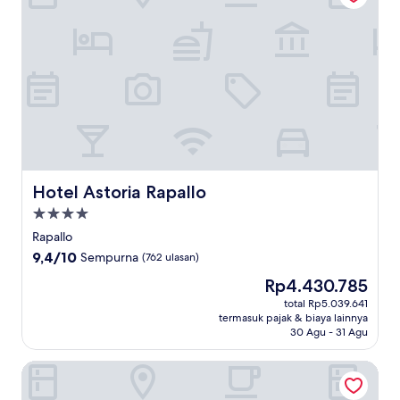
Hotel Astoria Rapallo
Hotel Astoria Rapallo
Properti
bintang
Rapallo
4.0
9.4
9,4/10
Sempurna
(762 ulasan)
dari
Harga
Rp4.430.785
10,
sekarang
Sempurna,
total Rp5.039.641
Rp4.430.785
termasuk pajak & biaya lainnya
(762
30 Agu - 31 Agu
ulasan)
Hotel Delle Rose Rapallo