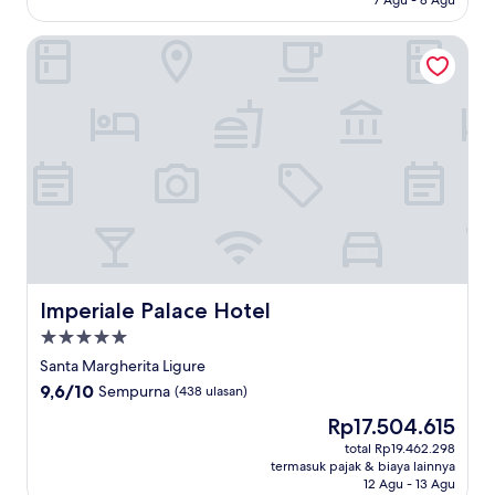
7 Agu - 8 Agu
Imperiale Palace Hotel
Imperiale Palace Hotel
Imperiale Palace Hotel
Properti
bintang
Santa Margherita Ligure
5.0
9.6
9,6/10
Sempurna
(438 ulasan)
dari
Harga
Rp17.504.615
10,
sekarang
Sempurna,
total Rp19.462.298
Rp17.504.615
termasuk pajak & biaya lainnya
(438
12 Agu - 13 Agu
ulasan)