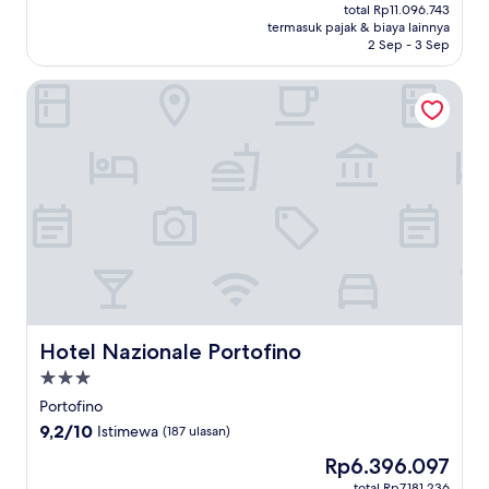
sekarang
Istimewa,
total Rp11.096.743
Rp9.918.403
termasuk pajak & biaya lainnya
(630
2 Sep - 3 Sep
ulasan)
Hotel Nazionale Portofino
Hotel Nazionale Portofino
Hotel Nazionale Portofino
Properti
bintang
Portofino
3.0
9.2
9,2/10
Istimewa
(187 ulasan)
dari
Harga
Rp6.396.097
10,
sekarang
Istimewa,
total Rp7.181.236