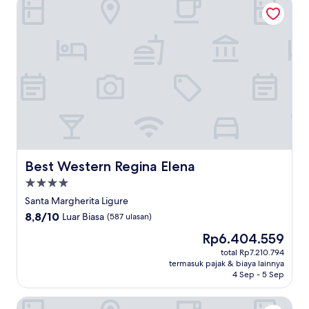
Best Western Regina Elena
Best Western Regina Elena
Best Western Regina Elena
Properti
bintang
Santa Margherita Ligure
4.0
8.8
8,8/10
Luar Biasa
(587 ulasan)
dari
Harga
Rp6.404.559
10,
sekarang
Luar
total Rp7.210.794
Rp6.404.559
termasuk pajak & biaya lainnya
Biasa,
4 Sep - 5 Sep
(587
ulasan)
Hotel Miramare