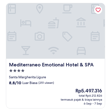
Mediterraneo Emotional Hotel & SPA
Mediterraneo Emotional Hotel & SPA
Mediterraneo Emotional Hotel & SPA
Properti
bintang
Santa Margherita Ligure
4.0
8.8
8,8/10
Luar Biasa
(251 ulasan)
dari
Harga
Rp5.497.316
10,
sekarang
Luar
total Rp6.212.826
Rp5.497.316
termasuk pajak & biaya lainnya
Biasa,
6 Sep - 7 Sep
(251
ulasan)