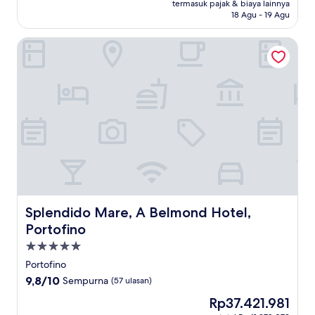
Rp19.582.488
termasuk pajak & biaya lainnya
Biasa,
18 Agu - 19 Agu
(112
ulasan)
Splendido Mare, A Belmond Hotel, Portofino
Splendido Mare, A Belmond Hotel, Portofino
Splendido Mare, A Belmond Hotel,
Portofino
Properti
bintang
Portofino
5.0
9.8
9,8/10
Sempurna
(57 ulasan)
dari
Harga
Rp37.421.981
10,
sekarang