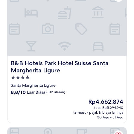
B&B Hotels Park Hotel Suisse Santa Margherita Ligure
B&B Hotels Park Hotel Suisse Santa
Margherita Ligure
Properti
bintang
Santa Margherita Ligure
4.0
8.8
8,8/10
Luar Biasa
(312 ulasan)
dari
Harga
Rp4.662.874
10,
sekarang
Luar
total Rp5.294.940
Rp4.662.874
termasuk pajak & biaya lainnya
Biasa,
30 Agu - 31 Agu
(312
ulasan)
Albergo Annabella