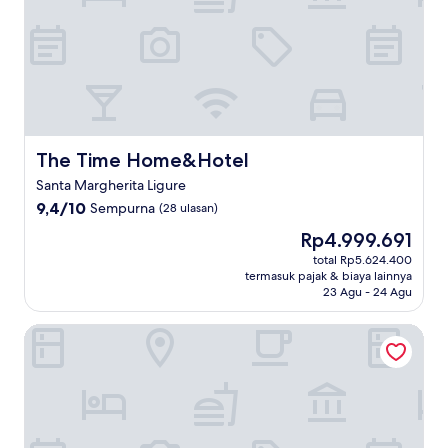
The Time Home&Hotel
The Time Home&Hotel
Santa Margherita Ligure
9.4
9,4/10
Sempurna
(28 ulasan)
dari
Harga
Rp4.999.691
10,
sekarang
Sempurna,
total Rp5.624.400
Rp4.999.691
termasuk pajak & biaya lainnya
(28
23 Agu - 24 Agu
ulasan)
Hotel Argentina