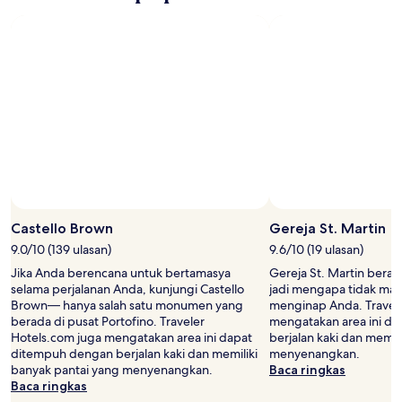
Foto oleh Antje Te
Foto
Terbuka
Castello Brown
Gereja St. Martin
oleh
9.0/10 (139 ulasan)
9.6/10 (19 ulasan)
Antje
Jika Anda berencana untuk bertamasya
Gereja St. Martin berad
Te
selama perjalanan Anda, kunjungi Castello
jadi mengapa tidak ma
Brown— hanya salah satu monumen yang
menginap Anda. Travele
berada di pusat Portofino. Traveler
mengatakan area ini d
Hotels.com juga mengatakan area ini dapat
berjalan kaki dan memil
ditempuh dengan berjalan kaki dan memiliki
menyenangkan.
banyak pantai yang menyenangkan.
Baca ringkas
Baca ringkas