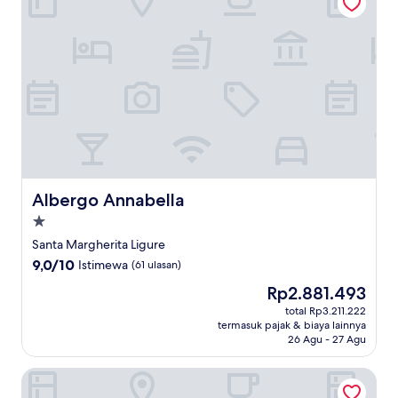
Albergo Annabella
Albergo Annabella
Properti
bintang
Santa Margherita Ligure
1.0
9.0
9,0/10
Istimewa
(61 ulasan)
dari
Harga
Rp2.881.493
10,
sekarang
Istimewa,
total Rp3.211.222
Rp2.881.493
termasuk pajak & biaya lainnya
(61
26 Agu - 27 Agu
ulasan)
Hotel Astoria Rapallo