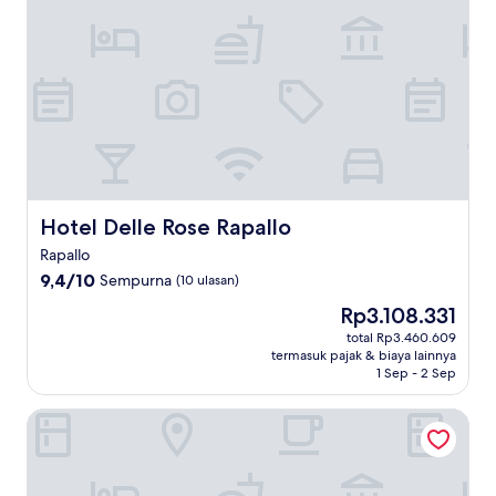
Hotel Delle Rose Rapallo
Hotel Delle Rose Rapallo
Rapallo
9.4
9,4/10
Sempurna
(10 ulasan)
dari
Harga
Rp3.108.331
10,
sekarang
Sempurna,
total Rp3.460.609
Rp3.108.331
termasuk pajak & biaya lainnya
(10
1 Sep - 2 Sep
ulasan)
Best Western Plus Tigullio Royal Hotel