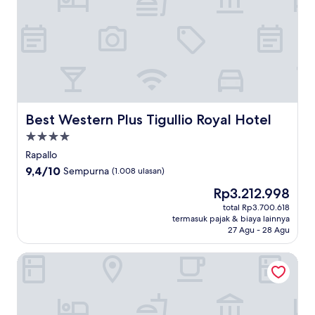
Best Western Plus Tigullio Royal Hotel
Best Western Plus Tigullio Royal Hotel
Properti
bintang
Rapallo
4.0
9.4
9,4/10
Sempurna
(1.008 ulasan)
dari
Harga
Rp3.212.998
10,
sekarang
Sempurna,
total Rp3.700.618
Rp3.212.998
termasuk pajak & biaya lainnya
(1.008
27 Agu - 28 Agu
ulasan)
The Time Home&Hotel