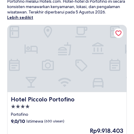
Portofino melalui Hotels.com. Hotel-hotel di Portofino ini secara
konsisten menawarkan kenyamanan, lokasi, dan pengalaman
wisatawan. Terakhir diperbarui pada
5 Agustus 2026
.
Lebih sedikit
Hotel Piccolo Portofino
Hotel Piccolo Portofino
Hotel Piccolo Portofino
Properti
bintang
Portofino
4.0
9.0
9,0/10
Istimewa
(630 ulasan)
dari
Harga
Rp9.918.403
10,