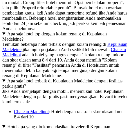
itu mudah. Cukup filter hotel menurut "Opsi pembatalan properti",
lalu pilih "Properti refundable penuh". Banyak hotel menawarkan
pembatalan gratis, jadi Anda dapat menerima refund jika Anda harus
membatalkan. Beberapa hotel mengharuskan Anda membatalkan
lebih dari 24 jam sebelum check-in, jadi periksa kembali pemesanan
Anda sebelumnya.
Apa saja hotel top dengan kolam renang di Kepulauan
Madeleine?
Temukan beberapa hotel terbaik dengan kolam renang di
Kepulauan
Madeleine
jika ingin perjalanan Anda sedikit lebih mewah.
Chateau
Madelinot
adalah hotel yang bagus dengan 1 kolam renang indoor
dan skor ulasan tamu 8,4 dari 10. Anda dapat memilih "Kolam
renang" di filter "Fasilitas" pencarian Anda di Hotels.com untuk
menemukan lebih banyak lagi tempat menginap dengan kolam
renang di Kepulauan Madeleine.
Apa saja hotel terbaik di Kepulauan Madeleine dengan fasilitas
parkir gratis?
Jika Anda menjelajah dengan mobil, menemukan hotel Kepulauan
Madeleine dengan parkir gratis pasti menyenangkan. Favorit traveler
kami termasuk:
Chateau Madelinot
: Hotel dengan rata-rata skor ulasan tamu
8,4 dari 10
Hotel apa yang direkomendasikan traveler di Kepulauan