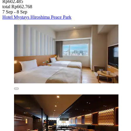
Rp602.485
total Rp662.768
7 Sep - 8 Sep
Hotel Mystays Hiroshima Peace Park