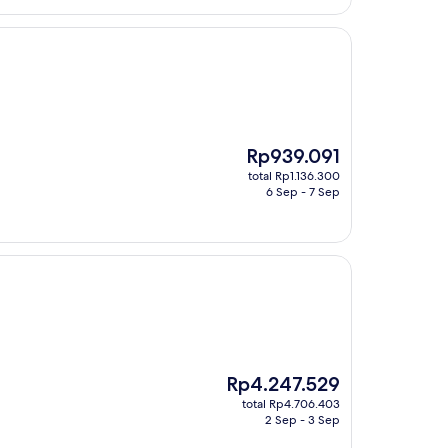
Harga
Rp939.091
sekarang
total Rp1.136.300
Rp939.091
6 Sep - 7 Sep
Harga
Rp4.247.529
sekarang
total Rp4.706.403
Rp4.247.529
2 Sep - 3 Sep