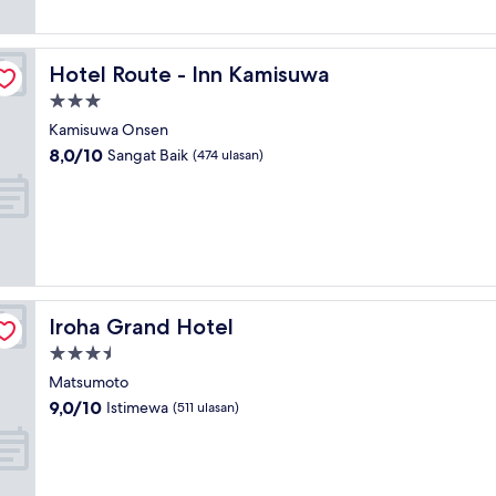
ulasan)
Hotel Route - Inn Kamisuwa
Hotel Route - Inn Kamisuwa
Properti
bintang
Kamisuwa Onsen
3.0
8.0
8,0/10
Sangat Baik
(474 ulasan)
dari
10,
Sangat
Baik,
(474
ulasan)
Iroha Grand Hotel
Iroha Grand Hotel
Properti
bintang
Matsumoto
3.5
9.0
9,0/10
Istimewa
(511 ulasan)
dari
10,
Istimewa,
(511