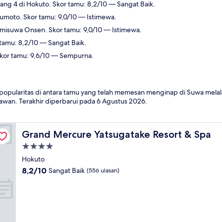
ang 4 di Hokuto. Skor tamu: 8,2/10 — Sangat Baik.
umoto. Skor tamu: 9,0/10 — Istimewa.
amisuwa Onsen. Skor tamu: 9,0/10 — Istimewa.
 tamu: 8,2/10 — Sangat Baik.
Skor tamu: 9,6/10 — Sempurna.
 popularitas di antara tamu yang telah memesan menginap di Suwa melalu
wan. Terakhir diperbarui pada
6 Agustus 2026
.
Grand Mercure Yatsugatake Resort & Spa
Grand Mercure Yatsugatake Resort & Spa
Properti
bintang
Hokuto
4.0
8.2
8,2/10
Sangat Baik
(556 ulasan)
dari
10,
Sangat
Baik,
(556