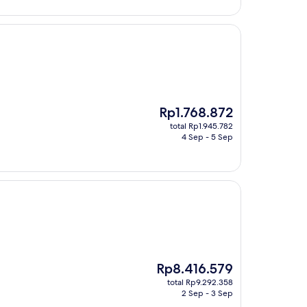
Harga
Rp1.768.872
sekarang
total Rp1.945.782
Rp1.768.872
4 Sep - 5 Sep
Harga
Rp8.416.579
sekarang
total Rp9.292.358
Rp8.416.579
2 Sep - 3 Sep