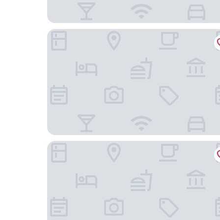
Comfort Inn Suwa Inter
THE CELECTON Matsumoto