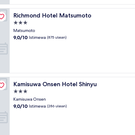
ulasan)
Richmond Hotel Matsumoto
Richmond Hotel Matsumoto
Properti
bintang
Matsumoto
3.0
9.0
9,0/10
Istimewa
(875 ulasan)
dari
10,
Istimewa,
(875
ulasan)
Kamisuwa Onsen Hotel Shinyu
Kamisuwa Onsen Hotel Shinyu
Properti
bintang
Kamisuwa Onsen
3.0
9.0
9,0/10
Istimewa
(286 ulasan)
dari
10,
Istimewa,
(286
ulasan)