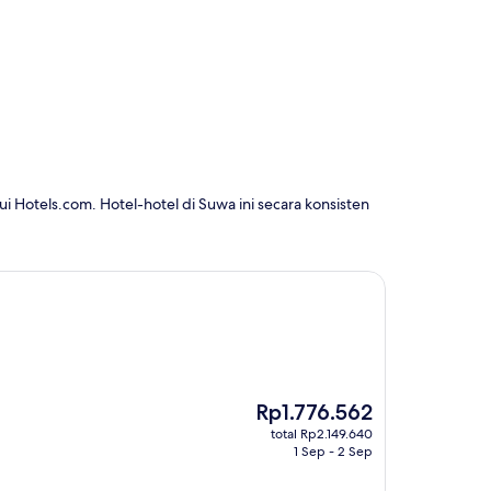
i Hotels.com. Hotel-hotel di Suwa ini secara konsisten
Harga
Rp1.776.562
sekarang
total Rp2.149.640
Rp1.776.562
1 Sep - 2 Sep