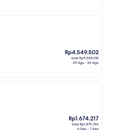
Harga
Rp4.549.502
sekarang
total Rp5.539.018
Rp4.549.502
25 Agu - 26 Agu
Harga
Rp1.674.217
sekarang
total Rp1.875.760
Rp1.674.217
6 Sep - 7 Sep