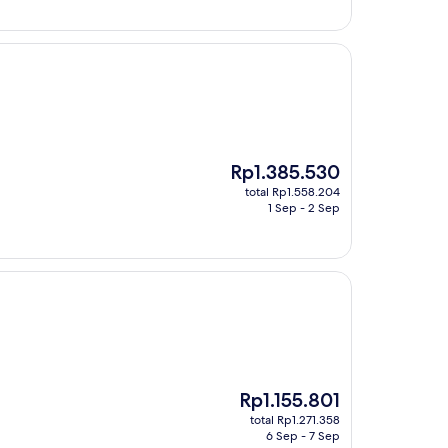
Harga
Rp1.385.530
sekarang
total Rp1.558.204
Rp1.385.530
1 Sep - 2 Sep
Harga
Rp1.155.801
sekarang
total Rp1.271.358
Rp1.155.801
6 Sep - 7 Sep