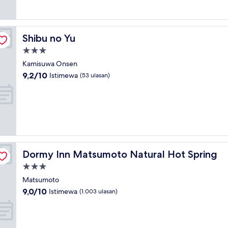
ulasan)
Shibu no Yu
Shibu no Yu
Properti
bintang
Kamisuwa Onsen
3.0
9.2
9,2/10
Istimewa
(53 ulasan)
dari
10,
Istimewa,
(53
ulasan)
Dormy Inn Matsumoto Natural Hot Spring
Dormy Inn Matsumoto Natural Hot Spring
Properti
bintang
Matsumoto
3.0
9.0
9,0/10
Istimewa
(1.003 ulasan)
dari
10,
Istimewa,
(1.003