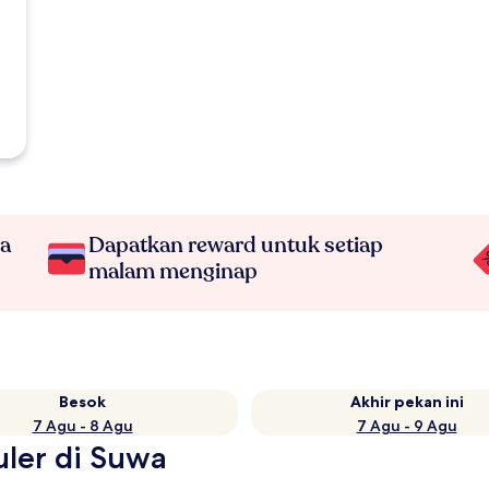
na
Dapatkan reward untuk setiap
malam menginap
Besok
Akhir pekan ini
7 Agu - 8 Agu
7 Agu - 9 Agu
uler di Suwa