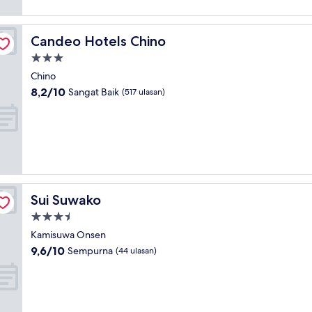
Candeo Hotels Chino
Candeo Hotels Chino
Properti
bintang
Chino
3.0
8.2
8,2/10
Sangat Baik
(517 ulasan)
dari
10,
Sangat
Baik,
(517
ulasan)
Sui Suwako
Sui Suwako
Properti
bintang
Kamisuwa Onsen
3.5
9.6
9,6/10
Sempurna
(44 ulasan)
dari
10,
Sempurna,
(44