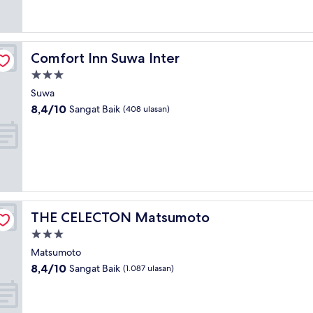
ulasan)
Comfort Inn Suwa Inter
Comfort Inn Suwa Inter
Properti
bintang
Suwa
3.0
8.4
8,4/10
Sangat Baik
(408 ulasan)
dari
10,
Sangat
Baik,
(408
ulasan)
THE CELECTON Matsumoto
THE CELECTON Matsumoto
Properti
bintang
Matsumoto
3.0
8.4
8,4/10
Sangat Baik
(1.087 ulasan)
dari
10,
Sangat