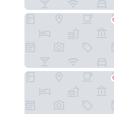
Shibu no Yu
Dormy Inn Matsumoto Natural Hot Spring