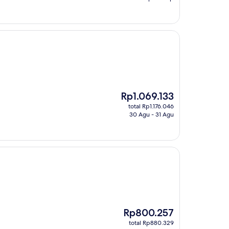
Harga
Rp1.069.133
sekarang
total Rp1.176.046
Rp1.069.133
30 Agu - 31 Agu
Harga
Rp800.257
sekarang
total Rp880.329