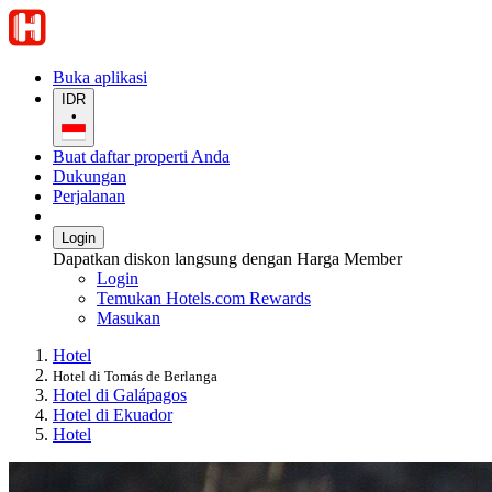
Buka aplikasi
IDR
•
Buat daftar properti Anda
Dukungan
Perjalanan
Login
Dapatkan diskon langsung dengan Harga Member
Login
Temukan Hotels.com Rewards
Masukan
Hotel
Hotel di Tomás de Berlanga
Hotel di Galápagos
Hotel di Ekuador
Hotel