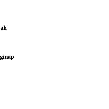
bah
ginap