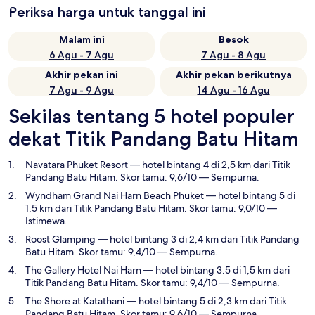
Periksa harga untuk tanggal ini
Malam ini
Besok
6 Agu - 7 Agu
7 Agu - 8 Agu
Akhir pekan ini
Akhir pekan berikutnya
7 Agu - 9 Agu
14 Agu - 16 Agu
Sekilas tentang 5 hotel populer
dekat Titik Pandang Batu Hitam
Navatara Phuket Resort
— hotel bintang 4 di 2,5 km dari Titik
Pandang Batu Hitam. Skor tamu: 9,6/10 — Sempurna.
Wyndham Grand Nai Harn Beach Phuket
— hotel bintang 5 di
1,5 km dari Titik Pandang Batu Hitam. Skor tamu: 9,0/10 —
Istimewa.
Roost Glamping
— hotel bintang 3 di 2,4 km dari Titik Pandang
Batu Hitam. Skor tamu: 9,4/10 — Sempurna.
The Gallery Hotel Nai Harn
— hotel bintang 3.5 di 1,5 km dari
Titik Pandang Batu Hitam. Skor tamu: 9,4/10 — Sempurna.
The Shore at Katathani
— hotel bintang 5 di 2,3 km dari Titik
Pandang Batu Hitam. Skor tamu: 9,6/10 — Sempurna.