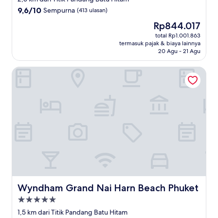
4.0
9.6
9,6/10
Sempurna
(413 ulasan)
dari
Harga
Rp844.017
10,
sekarang
Sempurna,
total Rp1.001.863
Rp844.017
termasuk pajak & biaya lainnya
(413
20 Agu - 21 Agu
ulasan)
Wyndham Grand Nai Harn Beach Phuket
Wyndham Grand Nai Harn Beach Phuket
Wyndham Grand Nai Harn Beach Phuket
Properti
bintang
1,5 km dari Titik Pandang Batu Hitam