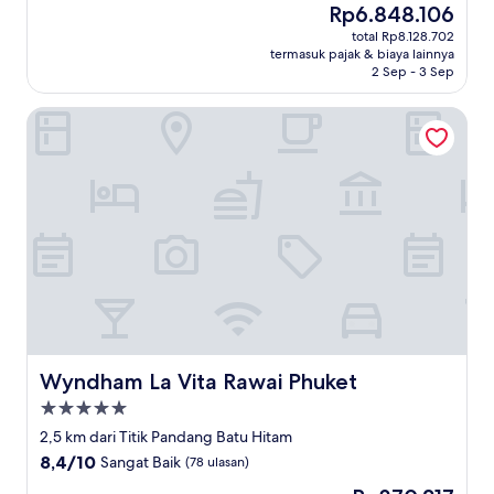
Harga
Rp6.848.106
10,
sekarang
Sempurna,
total Rp8.128.702
Rp6.848.106
termasuk pajak & biaya lainnya
(979
2 Sep - 3 Sep
ulasan)
Wyndham La Vita Rawai Phuket
Wyndham La Vita Rawai Phuket
Wyndham La Vita Rawai Phuket
Properti
bintang
2,5 km dari Titik Pandang Batu Hitam
5.0
8.4
8,4/10
Sangat Baik
(78 ulasan)
dari
Harga