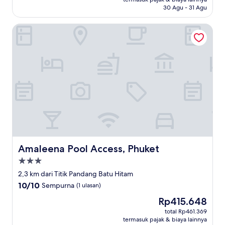
Biasa,
30 Agu - 31 Agu
(145
ulasan)
Amaleena Pool Access, Phuket
Amaleena Pool Access, Phuket
Amaleena Pool Access, Phuket
Properti
bintang
2,3 km dari Titik Pandang Batu Hitam
3.0
10.0
10/10
Sempurna
(1 ulasan)
dari
Harga
Rp415.648
10,
sekarang
Sempurna,
total Rp461.369
Rp415.648
termasuk pajak & biaya lainnya
(1