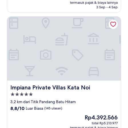
Rp1.918.748
termasuk pajak & biaya lainnya
Baik,
3 Sep - 4 Sep
(7
ulasan)
Impiana Private Villas Kata Noi
Impiana Private Villas Kata Noi
Impiana Private Villas Kata Noi
Properti
bintang
3,2 km dari Titik Pandang Batu Hitam
5.0
8.8
8,8/10
Luar Biasa
(145 ulasan)
dari
Harga
Rp4.392.566
10,
sekarang
Luar
total Rp5.213.977
Rp4.392.566
termasuk pajak & biaya lainnya