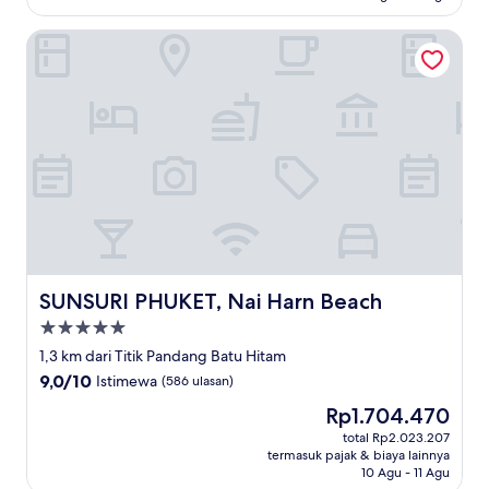
SUNSURI PHUKET, Nai Harn Beach
SUNSURI PHUKET, Nai Harn Beach
SUNSURI PHUKET, Nai Harn Beach
Properti
bintang
1,3 km dari Titik Pandang Batu Hitam
5.0
9.0
9,0/10
Istimewa
(586 ulasan)
dari
Harga
Rp1.704.470
10,
sekarang
Istimewa,
total Rp2.023.207
Rp1.704.470
termasuk pajak & biaya lainnya
(586
10 Agu - 11 Agu
ulasan)