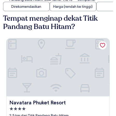
Direkomendasikan
Harga (rendah ke tinggi)
Tempat menginap dekat Titik
Pandang Batu Hitam?
Navatara Phuket Resort
Navatara Phuket Resort
Navatara Phuket Resort
Properti
bintang
2,5 km dari Titik Pandang Batu Hitam