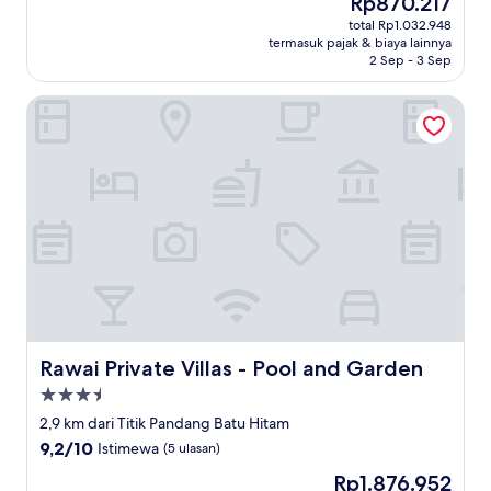
Rp870.217
10,
sekarang
Sangat
total Rp1.032.948
Rp870.217
termasuk pajak & biaya lainnya
Baik,
2 Sep - 3 Sep
(78
ulasan)
Rawai Private Villas - Pool and Garden
Rawai Private Villas - Pool and Garden
Rawai Private Villas - Pool and Garden
Properti
bintang
2,9 km dari Titik Pandang Batu Hitam
3.5
9.2
9,2/10
Istimewa
(5 ulasan)
dari
Harga
Rp1.876.952
10,