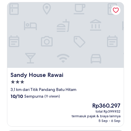
Sandy House Rawai
Sandy House Rawai
Sandy House Rawai
Properti
bintang
3,1 km dari Titik Pandang Batu Hitam
3.0
10.0
10/10
Sempurna
(11 ulasan)
dari
Harga
Rp360.297
10,
sekarang
Sempurna,
total Rp399.932
Rp360.297
termasuk pajak & biaya lainnya
(11
5 Sep - 6 Sep
ulasan)