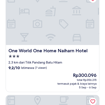
One World One Home Naiharn Hotel
One World One Home Naiharn Hotel
Properti
bintang
2,3 km dari Titik Pandang Batu Hitam
3.0
9.2
9,2/10
Istimewa
(7 ulasan)
dari
Harga
Rp300.096
10,
sekarang
Istimewa,
total Rp356.215
Rp300.096
termasuk pajak & biaya lainnya
(7
5 Sep - 6 Sep
ulasan)
Ya Nui Resort