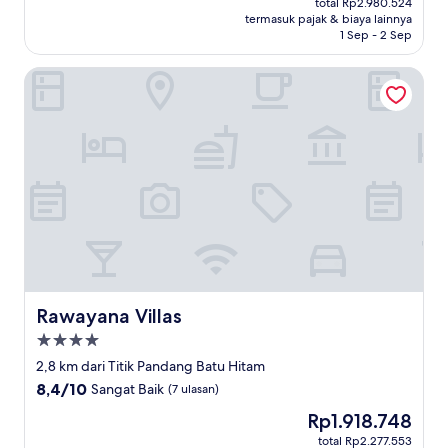
Istimewa,
total Rp2.980.524
Rp2.510.972
termasuk pajak & biaya lainnya
(11
1 Sep - 2 Sep
ulasan)
Rawayana Villas
Rawayana Villas
Rawayana Villas
Properti
bintang
2,8 km dari Titik Pandang Batu Hitam
4.0
8.4
8,4/10
Sangat Baik
(7 ulasan)
dari
Harga
Rp1.918.748
10,
sekarang
Sangat
total Rp2.277.553