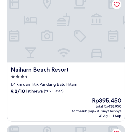
Naiharn Beach Resort
Naiharn Beach Resort
Properti
bintang
1,4 km dari Titik Pandang Batu Hitam
3.5
9.2
9,2/10
Istimewa
(202 ulasan)
dari
Harga
Rp395.450
10,
sekarang
Istimewa,
total Rp438.950
Rp395.450
termasuk pajak & biaya lainnya
(202
31 Agu - 1 Sep
ulasan)
Alphabeto Resort