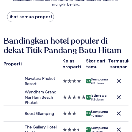
malam
mungkin berlaku.
terendah
yang
Lihat semua properti
ditemukan
dalam
24
jam
Bandingkan hotel populer di
terakhir
berdasarkan
dekat Titik Pandang Batu Hitam
pencarian
1
malam
Kelas
Skor dari
Termasuk
Properti
untuk
properti
tamu
sarapan
2
tamu
Navatara Phuket
Sempurna
dewasa.
Properti
9.6
Resort
413 ulasan
Harga
bintang
dan
4.0
Wyndham Grand
Istimewa
ketersediaan
Nai Harn Beach
Properti
9.0
142 ulasan
dapat
Phuket
bintang
berubah
5.0
Sempurna
sewaktu-
Roost Glamping
Properti
9.4
40 ulasan
waktu.
bintang
Ketentuan
3.0
The Gallery Hotel
tambahan
Sempurna
Properti
9.4
23 ulasan