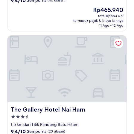
9,4/10
Sempurna
(40 ulasan)
dari
Harga
Rp465.940
10,
sekarang
Sempurna,
total Rp553.071
Rp465.940
termasuk pajak & biaya lainnya
(40
11 Agu - 12 Agu
ulasan)
The Gallery Hotel Nai Harn
The Gallery Hotel Nai Harn
The Gallery Hotel Nai Harn
Properti
bintang
1,5 km dari Titik Pandang Batu Hitam
3.5
9.4
9,4/10
Sempurna
(23 ulasan)