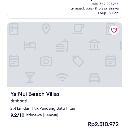
sekarang
Istimewa,
total Rp2.227.943
Rp1.876.952
termasuk pajak & biaya lainnya
(5
1 Sep - 2 Sep
ulasan)
Ya Nui Beach Villas
Ya Nui Beach Villas
Ya Nui Beach Villas
Properti
bintang
2,4 km dari Titik Pandang Batu Hitam
3.5
9.2
9,2/10
Istimewa
(11 ulasan)
dari
Harga
Rp2.510.972
10,
sekarang