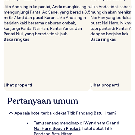
Jika Anda ingin ke pantai, Anda mungkin ingin
Jika Anda tidak sabar in
mengunjungi Pantai Ao Sane, yang berada 3,5
mungkin akan menikmati
mi (5,7 km) dari pusat Karon. Jika Anda ingin
Nai Han yang berlokasi 0
berjalan kaki bersama deburan ombak,
pusat Nai Harn. Nikmat
kunjungi Pantai Nai Han, Pantai Yanui, dan
tepi pantai di Pantai Y
Pantai Nui, yang berada tidak jauh.
dengan berjalan kaki.
Baca ringkas
Baca ringkas
Lihat properti
Lihat properti
Pertanyaan umum
Apa saja hotel terbaik dekat Titik Pandang Batu Hitam?
Tamu senang menginap di
Wyndham Grand
Nai Harn Beach Phuket
, hotel dekat Titik
Pandang Batu Hitam.