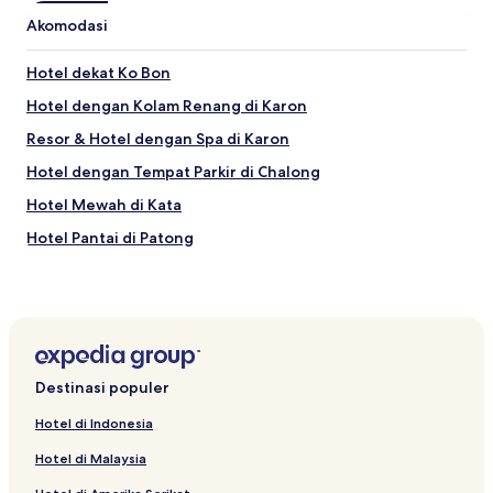
Akomodasi
Hotel dekat Ko Bon
Hotel dengan Kolam Renang di Karon
Resor & Hotel dengan Spa di Karon
Hotel dengan Tempat Parkir di Chalong
Hotel Mewah di Kata
Hotel Pantai di Patong
Hotel dekat Big Buddha
Hotel Mewah di Wichit
Hotel dengan Pusat Kebugaran di Rawai
Serviced Apartment di Wichit
Destinasi populer
Hotel Pantai di Nai Harn
Hotel di Indonesia
Hotel Bintang 5 di Karon
Hotel di Malaysia
Hotel Pantai di Karon