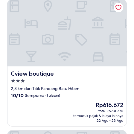
Cview boutique
Cview boutique
Cview boutique
Properti
bintang
2,8 km dari Titik Pandang Batu Hitam
3.0
10.0
10/10
Sempurna
(1 ulasan)
dari
Harga
Rp616.672
10,
sekarang
Sempurna,
total Rp731.990
Rp616.672
termasuk pajak & biaya lainnya
(1
22 Agu - 23 Agu
ulasan)
Naiharn Beach Resort