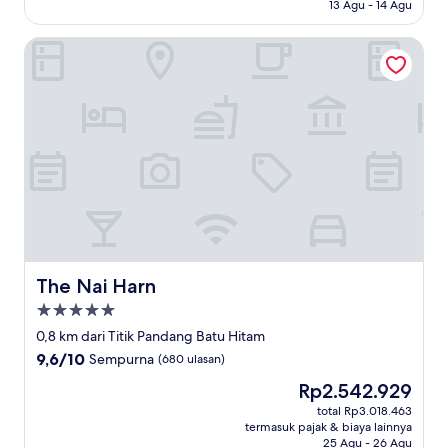
13 Agu - 14 Agu
ulasan)
The Nai Harn
The Nai Harn
The Nai Harn
Properti
bintang
0,8 km dari Titik Pandang Batu Hitam
5.0
9.6
9,6/10
Sempurna
(680 ulasan)
dari
Harga
Rp2.542.929
10,
sekarang
Sempurna,
total Rp3.018.463
Rp2.542.929
termasuk pajak & biaya lainnya
(680
25 Agu - 26 Agu
ulasan)