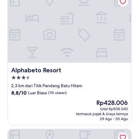
Alphabeto Resort
Alphabeto Resort
Properti
bintang
2,3 km dari Titik Pandang Batu Hitam
3.5
8.8
8,8/10
Luar Biasa
(115 ulasan)
dari
Harga
Rp428.006
10,
sekarang
Luar
total Rp508.043
Rp428.006
termasuk pajak & biaya lainnya
Biasa,
29 Agu - 30 Agu
(115
ulasan)
One World One Home Naiharn Hotel