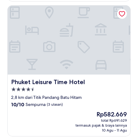
Phuket Leisure Time Hotel
Phuket Leisure Time Hotel
Phuket Leisure Time Hotel
Properti
bintang
2,8 km dari Titik Pandang Batu Hitam
4.5
10.0
10/10
Sempurna
(3 ulasan)
dari
Harga
Rp582.669
10,
sekarang
Sempurna,
total Rp691.629
Rp582.669
termasuk pajak & biaya lainnya
(3
10 Agu - 11 Agu
ulasan)