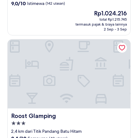
5.0
9.0
9,0/10
Istimewa
(142 ulasan)
dari
Harga
Rp1.024.216
10,
sekarang
Istimewa,
total Rp1.215.745
Rp1.024.216
termasuk pajak & biaya lainnya
(142
2 Sep - 3 Sep
ulasan)
Roost Glamping
Roost Glamping
Roost Glamping
Properti
bintang
2,4 km dari Titik Pandang Batu Hitam
3.0
9.4