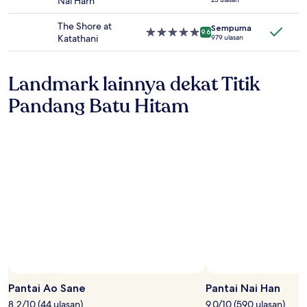
Nai Harn
mungkin
bintang
berlaku.
3.5
The Shore at
Sempurna
Properti
9.6
Katathani
979 ulasan
bintang
5.0
Landmark lainnya dekat Titik
Pandang Batu Hitam
Pantai Ao Sane
Pantai Nai Han
8.2/10 (44 ulasan)
9.0/10 (590 ulasan)