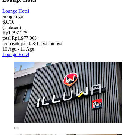
Lounge Hotel
Songpa-gu
6,0/10
(1 ulasan)
Rp1.797.275
total Rp1.977.003
termasuk pajak & biaya lainnya
10 Agu - 11 Agu
Lounge Hotel