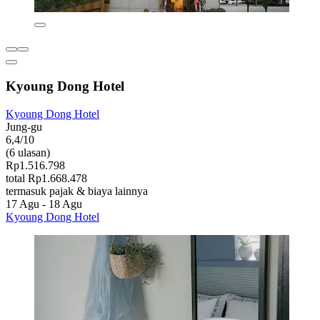
Kyoung Dong Hotel
Kyoung Dong Hotel
Jung-gu
6,4/10
(6 ulasan)
Rp1.516.798
total Rp1.668.478
termasuk pajak & biaya lainnya
17 Agu - 18 Agu
Kyoung Dong Hotel