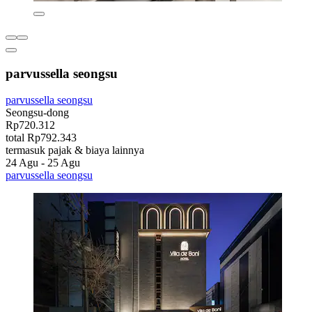
parvussella seongsu
parvussella seongsu
Seongsu-dong
Rp720.312
total Rp792.343
termasuk pajak & biaya lainnya
24 Agu - 25 Agu
parvussella seongsu