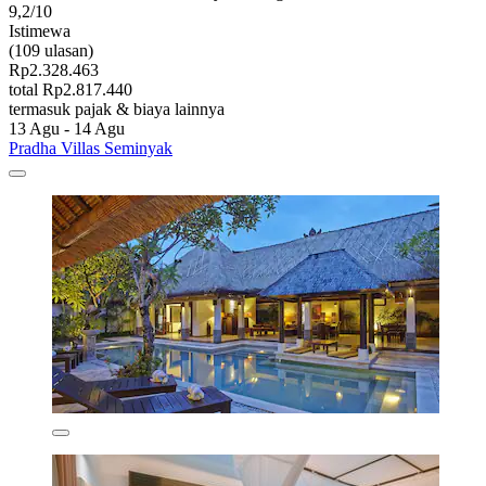
9,2/10
Istimewa
(109 ulasan)
Rp2.328.463
total Rp2.817.440
termasuk pajak & biaya lainnya
13 Agu - 14 Agu
Pradha Villas Seminyak