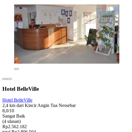
Hotel BelleVille
Hotel BelleVille
2,4 km dari Kincir Angin Tua Nessebar
8,0/10
Sangat Baik
(4 ulasan)
Rp2.562.182
total Rp2.806.504