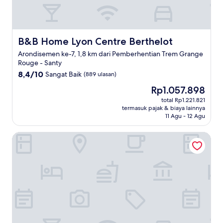
B&B Home Lyon Centre Berthelot
B&B Home Lyon Centre Berthelot
Arondisemen ke-7, 1,8 km dari Pemberhentian Trem Grange
Rouge - Santy
8.4
8,4/10
Sangat Baik
(889 ulasan)
dari
Harga
Rp1.057.898
10,
sekarang
Sangat
total Rp1.221.821
Rp1.057.898
termasuk pajak & biaya lainnya
Baik,
11 Agu - 12 Agu
(889
ulasan)
Residhome Lyon Gerland