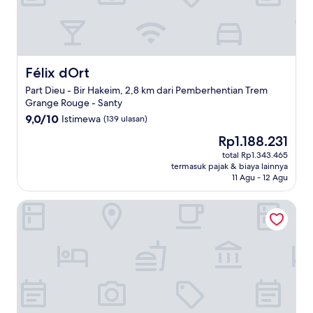
Félix dOrt
Félix dOrt
Part Dieu - Bir Hakeim, 2,8 km dari Pemberhentian Trem
Grange Rouge - Santy
9.0
9,0/10
Istimewa
(139 ulasan)
dari
Harga
Rp1.188.231
10,
sekarang
Istimewa,
total Rp1.343.465
Rp1.188.231
termasuk pajak & biaya lainnya
(139
11 Agu - 12 Agu
ulasan)
ibis Lyon Gare la Part Dieu