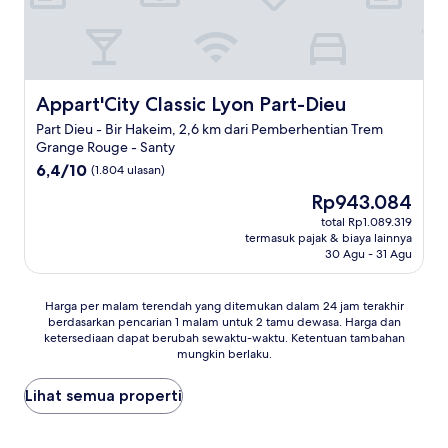
Appart'City Classic Lyon Part-Dieu
Appart'City Classic Lyon Part-Dieu
Part Dieu - Bir Hakeim, 2,6 km dari Pemberhentian Trem
Grange Rouge - Santy
6.4
6,4/10
(1.804 ulasan)
dari
Harga
Rp943.084
10,
sekarang
(1.804
total Rp1.089.319
Rp943.084
termasuk pajak & biaya lainnya
ulasan)
30 Agu - 31 Agu
Harga
Harga per malam terendah yang ditemukan dalam 24 jam terakhir
berdasarkan pencarian 1 malam untuk 2 tamu dewasa. Harga dan
per
ketersediaan dapat berubah sewaktu-waktu. Ketentuan tambahan
malam
mungkin berlaku.
terendah
yang
Lihat semua properti
ditemukan
dalam
24