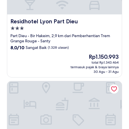
Residhotel Lyon Part Dieu
Residhotel Lyon Part Dieu
Properti
bintang
Part Dieu - Bir Hakeim, 2,9 km dari Pemberhentian Trem
3.0
Grange Rouge - Santy
8.0
8,0/10
Sangat Baik
(1.328 ulasan)
dari
Harga
Rp1.150.993
10,
sekarang
Sangat
total Rp1.343.464
Rp1.150.993
termasuk pajak & biaya lainnya
Baik,
30 Agu - 31 Agu
(1.328
ulasan)
Montempô Lyon Part Dieu