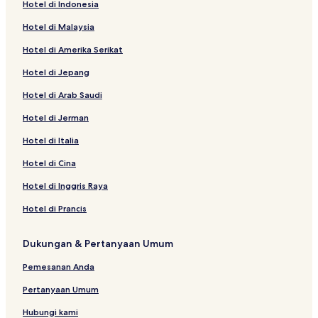
Hotel di Indonesia
Hotel Butik di Lyon
Hotel di Malaysia
Hotel Bintang 4 di Lyon
Hotel di Amerika Serikat
Hotel di Richard Vitton - Chambovet
Hotel di Jepang
Hotel di Transvaal
Hotel di Arab Saudi
Hotel dekat Essarts - Laennec Halte Tram
Hotel dekat Lyon Bioparc
Hotel di Jerman
Hotel dekat Bellecour Square
Hotel di Italia
Hotel Ramah Hewan Peliharaan di Vienne
Hotel di Cina
Hotel dekat Perhentian Trem Moulin à Vent
Hotel di Inggris Raya
Hotel dekat Stasiun Cusset
Hotel di Prancis
Resor & Hotel dengan Spa di Lyon
Dukungan & Pertanyaan Umum
Hotel Golf di Lyon
Hotel dekat Pemberhentian Trem Hotel de Ville - Bron
Pemesanan Anda
Hotel dekat Pemberhentian Trem Quai Claude Bernard
Pertanyaan Umum
Hotel Ramah Hewan Peliharaan di Lyon
Hubungi kami