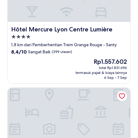
Hôtel Mercure Lyon Centre Lumière
Hôtel Mercure Lyon Centre Lumière
Properti
bintang
1,8 km dari Pemberhentian Trem Grange Rouge - Santy
4.0
8.4
8,4/10
Sangat Baik
(399 ulasan)
dari
Harga
Rp1.557.602
10,
sekarang
Sangat
total Rp1.831.696
Rp1.557.602
termasuk pajak & biaya lainnya
Baik,
6 Sep - 7 Sep
(399
ulasan)
Premiere Classe Lyon Centre - Gare Part Dieu