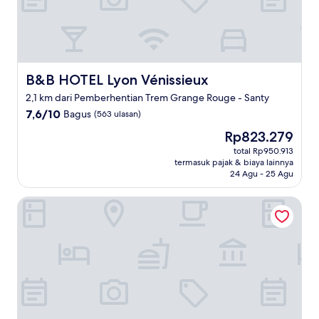
B&B HOTEL Lyon Vénissieux
B&B HOTEL Lyon Vénissieux
2,1 km dari Pemberhentian Trem Grange Rouge - Santy
7.6
7,6/10
Bagus
(563 ulasan)
dari
Harga
Rp823.279
10,
sekarang
Bagus,
total Rp950.913
Rp823.279
termasuk pajak & biaya lainnya
(563
24 Agu - 25 Agu
ulasan)
Staycity Aparthotels, Lyon Rue Garibaldi