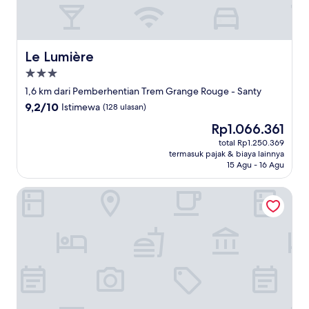
Le Lumière
Le Lumière
Properti
bintang
1,6 km dari Pemberhentian Trem Grange Rouge - Santy
3.0
9.2
9,2/10
Istimewa
(128 ulasan)
dari
Harga
Rp1.066.361
10,
sekarang
Istimewa,
total Rp1.250.369
Rp1.066.361
termasuk pajak & biaya lainnya
(128
15 Agu - 16 Agu
ulasan)
Bikube Coliving Hôtel - Lyon Centre Lumière