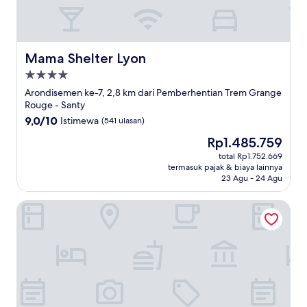
Mama Shelter Lyon
Mama Shelter Lyon
Properti
bintang
Arondisemen ke-7, 2,8 km dari Pemberhentian Trem Grange
4.0
Rouge - Santy
9.0
9,0/10
Istimewa
(541 ulasan)
dari
Harga
Rp1.485.759
10,
sekarang
Istimewa,
total Rp1.752.669
Rp1.485.759
termasuk pajak & biaya lainnya
(541
23 Agu - 24 Agu
ulasan)
Ibis Lyon Centre