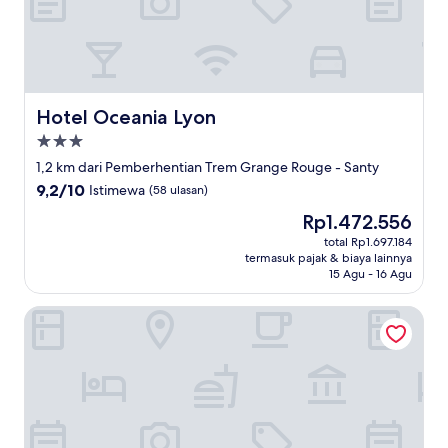
Hotel Oceania Lyon
Hotel Oceania Lyon
Properti
bintang
1,2 km dari Pemberhentian Trem Grange Rouge - Santy
3.0
9.2
9,2/10
Istimewa
(58 ulasan)
dari
Harga
Rp1.472.556
10,
sekarang
Istimewa,
total Rp1.697.184
Rp1.472.556
termasuk pajak & biaya lainnya
(58
15 Agu - 16 Agu
ulasan)
Appart’City Confort Lyon Gerland