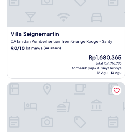
Villa Seignemartin
Villa Seignemartin
0,9 km dari Pemberhentian Trem Grange Rouge - Santy
9.0
9,0/10
Istimewa
(44 ulasan)
dari
Harga
Rp1.680.365
10,
sekarang
Istimewa,
total Rp1.716.776
Rp1.680.365
termasuk pajak & biaya lainnya
(44
12 Agu - 13 Agu
ulasan)
Appart'city Classic Lyon Part Dieu Garibaldi