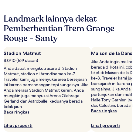
jam
terakhir
berdasarkan
Landmark lainnya dekat
pencarian
1
Pemberhentian Trem Grange
malam
untuk
Rouge - Santy
2
tamu
dewasa.
Stadion Matmut
Maison de la Danse
Harga
8.0/10 (169 ulasan)
dan
Jika Anda ingin melihat
ketersediaan
berada di kota ini, co
Anda dapat mengikuti acara di Stadion
dapat
tiket di Maison de la D
Matmut, stadion di Arondisemen ke-7.
berubah
ke-8. Traveler kami jug
Traveler kami juga menyukai area bersejarah
sewaktu-
bersejarah ini karena 
ini karena pemandangan tepi sungainya. Jika
waktu.
sungainya. Jika Anda i
Anda merasa Stadion Matmut keren, Anda
Ketentuan
pertunjukan dan melihat
mungkin juga menyukai Arena Olahraga
tambahan
Halle Tony Garnier, Lyo
Gerland dan Astroballe, keduanya berada
mungkin
des Celestins berada tid
tidak jauh.
berlaku.
Baca ringkas
Baca ringkas
Lihat properti
Lihat properti