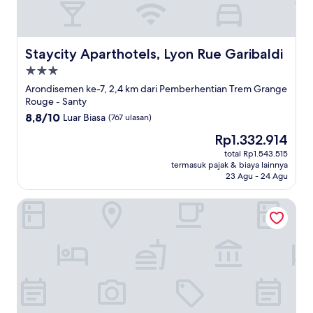
Staycity Aparthotels, Lyon Rue Garibaldi
Staycity Aparthotels, Lyon Rue Garibaldi
Properti
bintang
Arondisemen ke-7, 2,4 km dari Pemberhentian Trem Grange
3.0
Rouge - Santy
8.8
8,8/10
Luar Biasa
(767 ulasan)
dari
Harga
Rp1.332.914
10,
sekarang
Luar
total Rp1.543.515
Rp1.332.914
termasuk pajak & biaya lainnya
Biasa,
23 Agu - 24 Agu
(767
ulasan)
Mama Shelter Lyon