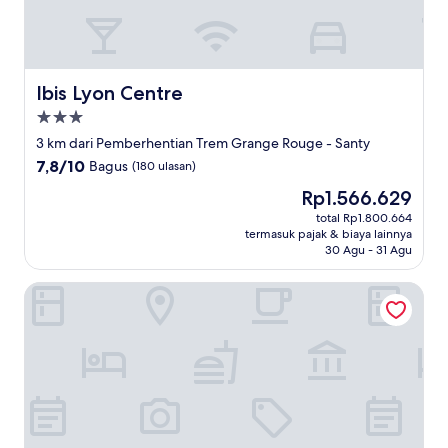
Ibis Lyon Centre
Ibis Lyon Centre
Properti
bintang
3 km dari Pemberhentian Trem Grange Rouge - Santy
3.0
7.8
7,8/10
Bagus
(180 ulasan)
dari
Harga
Rp1.566.629
10,
sekarang
Bagus,
total Rp1.800.664
Rp1.566.629
termasuk pajak & biaya lainnya
(180
30 Agu - 31 Agu
ulasan)
B&B Home Lyon Centre Berthelot