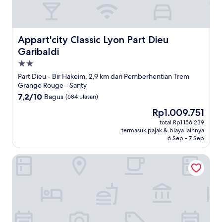
Appart'city Classic Lyon Part Dieu Garibaldi
Appart'city Classic Lyon Part Dieu
Garibaldi
Properti
bintang
Part Dieu - Bir Hakeim, 2,9 km dari Pemberhentian Trem
2.0
Grange Rouge - Santy
7.2
7,2/10
Bagus
(684 ulasan)
dari
Harga
Rp1.009.751
10,
sekarang
Bagus,
total Rp1.156.239
Rp1.009.751
termasuk pajak & biaya lainnya
(684
6 Sep - 7 Sep
ulasan)
B&B HOTEL Lyon Vénissieux