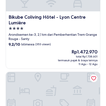
Bikube Coliving Hôtel - Lyon Centre Lumière
Bikube Coliving Hôtel - Lyon Centre
Lumière
Properti
bintang
Arondisemen ke-3, 2,1 km dari Pemberhentian Trem Grange
4.0
Rouge - Santy
9.2
9,2/10
Istimewa
(353 ulasan)
dari
Harga
Rp1.472.970
10,
sekarang
Istimewa,
total Rp1.738.601
Rp1.472.970
termasuk pajak & biaya lainnya
(353
11 Agu - 12 Agu
ulasan)
Félix dOrt