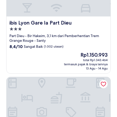
ibis Lyon Gare la Part Dieu
ibis Lyon Gare la Part Dieu
Properti
bintang
Part Dieu - Bir Hakeim, 3,1 km dari Pemberhentian Trem
3.0
Grange Rouge - Santy
8.4
8,4/10
Sangat Baik
(1.002 ulasan)
dari
Harga
Rp1.150.993
10,
sekarang
Sangat
total Rp1.343.464
Rp1.150.993
termasuk pajak & biaya lainnya
Baik,
13 Agu - 14 Agu
(1.002
ulasan)
Hôtel Mercure Lyon Centre Lumière