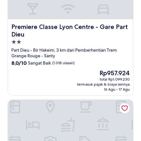
Premiere Classe Lyon Centre - Gare Part Dieu
Premiere Classe Lyon Centre - Gare Part
Dieu
Properti
bintang
Part Dieu - Bir Hakeim, 3 km dari Pemberhentian Trem
2.0
Grange Rouge - Santy
8.0
8,0/10
Sangat Baik
(1.018 ulasan)
dari
Harga
Rp957.924
10,
sekarang
Sangat
total Rp1.099.230
Rp957.924
termasuk pajak & biaya lainnya
Baik,
16 Agu - 17 Agu
(1.018
ulasan)
Hotel Oceania Lyon