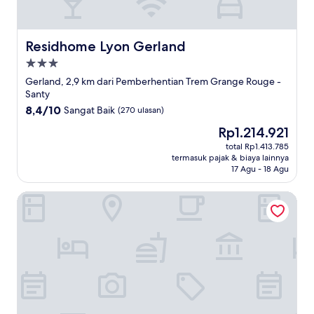
Residhome Lyon Gerland
Residhome Lyon Gerland
Properti
bintang
Gerland, 2,9 km dari Pemberhentian Trem Grange Rouge -
3.0
Santy
8.4
8,4/10
Sangat Baik
(270 ulasan)
dari
Harga
Rp1.214.921
10,
sekarang
Sangat
total Rp1.413.785
Rp1.214.921
termasuk pajak & biaya lainnya
Baik,
17 Agu - 18 Agu
(270
ulasan)
Residhotel Lyon Part Dieu