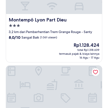
Montempô Lyon Part Dieu
Montempô Lyon Part Dieu
Properti
bintang
3,2 km dari Pemberhentian Trem Grange Rouge - Santy
3.0
8.0
8,0/10
Sangat Baik
(1.061 ulasan)
dari
Harga
Rp1.128.424
10,
sekarang
Sangat
total Rp1.318.639
Rp1.128.424
termasuk pajak & biaya lainnya
Baik,
16 Agu - 17 Agu
(1.061
ulasan)
Nemea Appart Hotel So Cloud Lyon Part Dieu