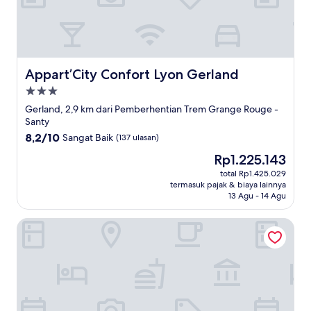
Appart’City Confort Lyon Gerland
Appart’City Confort Lyon Gerland
Properti
bintang
Gerland, 2,9 km dari Pemberhentian Trem Grange Rouge -
3.0
Santy
8.2
8,2/10
Sangat Baik
(137 ulasan)
dari
Harga
Rp1.225.143
10,
sekarang
Sangat
total Rp1.425.029
Rp1.225.143
termasuk pajak & biaya lainnya
Baik,
13 Agu - 14 Agu
(137
ulasan)
Villa Seignemartin