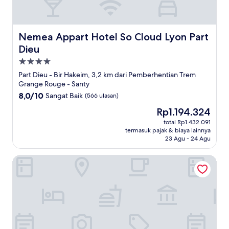
Nemea Appart Hotel So Cloud Lyon Part Dieu
Nemea Appart Hotel So Cloud Lyon Part
Dieu
Properti
bintang
Part Dieu - Bir Hakeim, 3,2 km dari Pemberhentian Trem
4.0
Grange Rouge - Santy
8.0
8,0/10
Sangat Baik
(566 ulasan)
dari
Harga
Rp1.194.324
10,
sekarang
Sangat
total Rp1.432.091
Rp1.194.324
termasuk pajak & biaya lainnya
Baik,
23 Agu - 24 Agu
(566
ulasan)
Appart'City Classic Lyon Part-Dieu