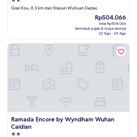
Properti
bintang
Qiao Kou, 8,3 km dari Stasiun Wuhuan Dadao
2.0
Harga
Rp504.066
sekarang
total Rp504.066
Rp504.066
termasuk pajak & biaya lainnya
22 Agu - 23 Agu
Ramada Encore by Wyndham Wuhan Caidian
Ramada Encore by Wyndham Wuhan Caidian
Ramada Encore by Wyndham Wuhan
Caidian
Properti