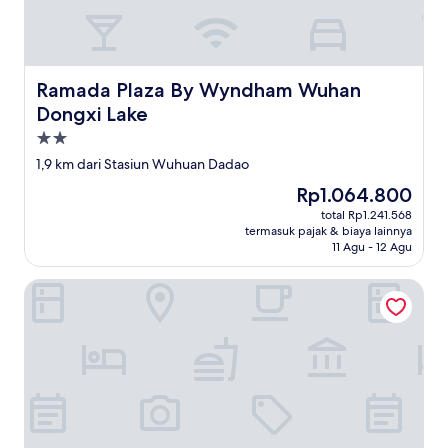
Ramada Plaza By Wyndham Wuhan Dongxi Lake
Ramada Plaza By Wyndham Wuhan
Dongxi Lake
Properti
bintang
1,9 km dari Stasiun Wuhuan Dadao
2.0
Harga
Rp1.064.800
sekarang
total Rp1.241.568
Rp1.064.800
termasuk pajak & biaya lainnya
11 Agu - 12 Agu
Holiday Inn Express Wuhan Jinyin Lake by IHG