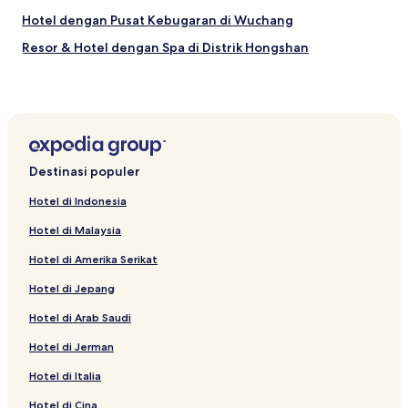
Hotel dengan Pusat Kebugaran di Wuchang
Resor & Hotel dengan Spa di Distrik Hongshan
Hotel dekat Stasiun Kereta Bawah Tanah Terminal Bus
Jarak Jauh Hanyang
Hotel dekat Jianghan Road
Hotel dekat Stasiun Xindun
Destinasi populer
Hotel dekat Stasiun Huiji 2nd Road
Hotel dekat Stasiun Yong'antang
Hotel di Indonesia
Hotel dekat Stasiun Jalan Lanjiang
Hotel di Malaysia
Hotel dekat Gedung Bea Cukai Hankow
Hotel di Amerika Serikat
Hotel dengan Pusat Kebugaran di Wuhan
Hotel di Jepang
Hotel dekat Wuhan International Convention & Exhibition
Hotel di Arab Saudi
Center
Hotel di Jerman
Hotel dekat Dunia Laut Kutub Haichang
Hotel di Italia
Hotel Menerima Tamu LGBT di Wuhan
Hotel di Cina