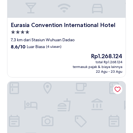
Eurasia Convention International Hotel
Eurasia Convention International Hotel
Properti
bintang
7,3 km dari Stasiun Wuhuan Dadao
4.0
8.6
8,6/10
Luar Biasa
(4 ulasan)
dari
Harga
Rp1.268.124
10,
sekarang
Luar
total Rp1.268.124
Rp1.268.124
termasuk pajak & biaya lainnya
Biasa,
22 Agu - 23 Agu
(4
ulasan)
Zhenye International Hotel