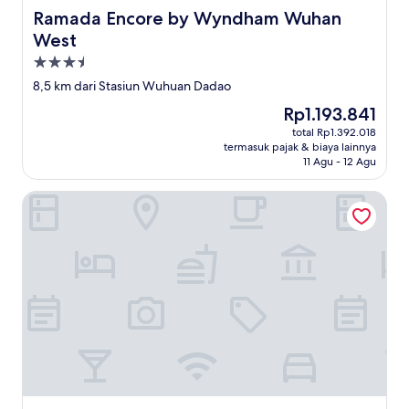
Ramada Encore by Wyndham Wuhan West
Ramada Encore by Wyndham Wuhan
West
Properti
bintang
8,5 km dari Stasiun Wuhuan Dadao
3.5
Harga
Rp1.193.841
sekarang
total Rp1.392.018
Rp1.193.841
termasuk pajak & biaya lainnya
11 Agu - 12 Agu
Ji Hotel