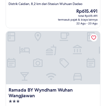
bintang
Distrik Caidian, 8,2 km dari Stasiun Wuhuan Dadao
2.0
Harga
Rp615.491
sekarang
total Rp615.491
Rp615.491
termasuk pajak & biaya lainnya
22 Agu - 23 Agu
Ramada BY Wyndham Wuhan Wangjiawan
Ramada BY Wyndham Wuhan Wangjiawan
Ramada BY Wyndham Wuhan
Wangjiawan
Properti