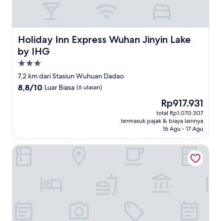
Holiday Inn Express Wuhan Jinyin Lake by IHG
Holiday Inn Express Wuhan Jinyin Lake
by IHG
Properti
bintang
7,2 km dari Stasiun Wuhuan Dadao
3.0
8.8
8,8/10
Luar Biasa
(6 ulasan)
dari
Harga
Rp917.931
10,
sekarang
Luar
total Rp1.070.307
Rp917.931
termasuk pajak & biaya lainnya
Biasa,
16 Agu - 17 Agu
(6
ulasan)
The Westin Wuhan Hanyang