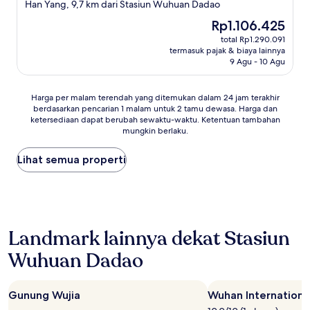
bintang
Han Yang, 9,7 km dari Stasiun Wuhuan Dadao
3.0
Harga
Rp1.106.425
sekarang
total Rp1.290.091
Rp1.106.425
termasuk pajak & biaya lainnya
9 Agu - 10 Agu
Harga
Harga per malam terendah yang ditemukan dalam 24 jam terakhir
berdasarkan pencarian 1 malam untuk 2 tamu dewasa. Harga dan
per
ketersediaan dapat berubah sewaktu-waktu. Ketentuan tambahan
malam
mungkin berlaku.
terendah
yang
Lihat semua properti
ditemukan
dalam
24
jam
terakhir
berdasarkan
Landmark lainnya dekat Stasiun
pencarian
1
Wuhuan Dadao
malam
untuk
2
Gunung Wujia
Wuhan Internationa
tamu
dewasa.