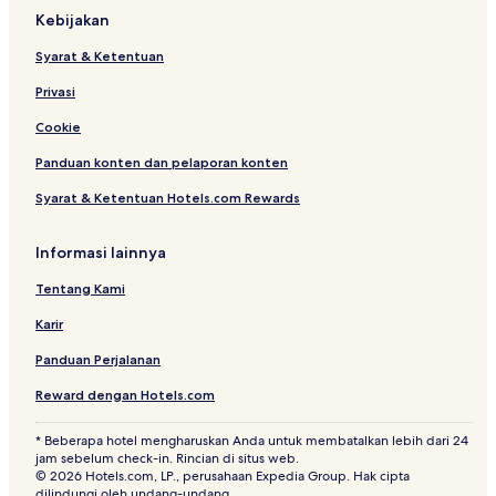
Hotel dekat Stasiun Boulevard Tenglong
Kebijakan
Hotel dengan Kolam Renang di Wuhan
Syarat & Ketentuan
Hotel di Wuhan
Privasi
Hotel dekat Kuil Guiyuan
Cookie
Hotel dekat Stasiun Gutian'erlu
Panduan konten dan pelaporan konten
Hotel Mewah di Wuhan
Syarat & Ketentuan Hotels.com Rewards
Hotel di Distrik Hanyang
Hotel dekat Stasiun Gutiansilu
Informasi lainnya
Hotel dekat Stasiun Pusat Olahraga Lima Cincin
Tentang Kami
Hotel di Han Yang
Karir
Hotel dekat Stasiun Jalan Gutian 4
Panduan Perjalanan
Hotel dekat Stasiun Kereta Bawah Tanah Duoluokou
Reward dengan Hotels.com
Hotel Bintang 5 di Wuhan
* Beberapa hotel mengharuskan Anda untuk membatalkan lebih dari 24
jam sebelum check-in. Rincian di situs web.
© 2026 Hotels.com, LP., perusahaan Expedia Group. Hak cipta
dilindungi oleh undang-undang.