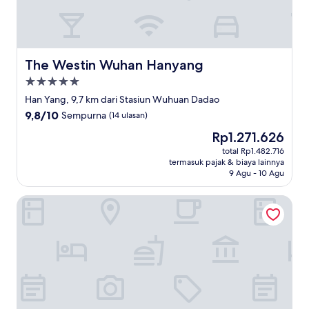
The Westin Wuhan Hanyang
The Westin Wuhan Hanyang
Properti
bintang
Han Yang, 9,7 km dari Stasiun Wuhuan Dadao
5.0
9.8
9,8/10
Sempurna
(14 ulasan)
dari
Harga
Rp1.271.626
10,
sekarang
Sempurna,
total Rp1.482.716
Rp1.271.626
termasuk pajak & biaya lainnya
(14
9 Agu - 10 Agu
ulasan)
Eurasia Convention International Hotel