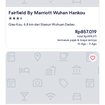
Fairfield By Marriott Wuhan Hankou
Fairfield By Marriott Wuhan Hankou
Properti
bintang
Qiao Kou, 6,8 km dari Stasiun Wuhuan Dadao
3.5
Harga
Rp857.019
sekarang
total Rp999.271
Rp857.019
termasuk pajak & biaya lainnya
10 Agu - 11 Agu
Ramada Encore by Wyndham Wuhan West