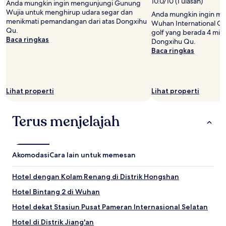
10.0/10 (1 ulasan)
Anda mungkin ingin mengunjungi Gunung
Harga
Wujia untuk menghirup udara segar dan
Anda mungkin ingin mel
dan
menikmati pemandangan dari atas Dongxihu
Wuhan International Co
ketersediaan
Qu.
golf yang berada 4 mi (
dapat
Baca ringkas
Dongxihu Qu.
berubah
Baca ringkas
sewaktu-
waktu.
Ketentuan
tambahan
mungkin
Lihat properti
Lihat properti
berlaku.
Terus menjelajah
Akomodasi
Cara lain untuk memesan
Hotel dengan Kolam Renang di Distrik Hongshan
Hotel Bintang 2 di Wuhan
Hotel dekat Stasiun Pusat Pameran Internasional Selatan
Hotel di Distrik Jiang'an