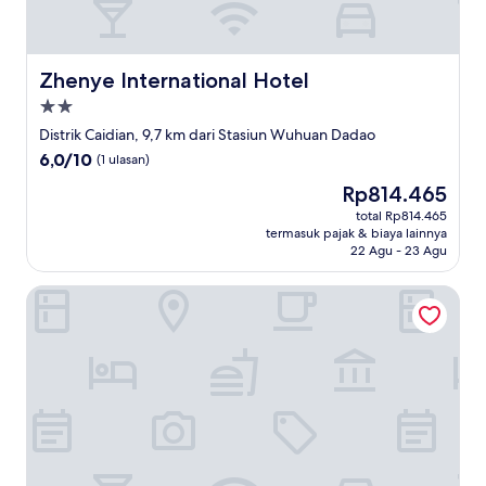
Zhenye International Hotel
Zhenye International Hotel
Properti
bintang
Distrik Caidian, 9,7 km dari Stasiun Wuhuan Dadao
2.0
6.0
6,0/10
(1 ulasan)
dari
Harga
Rp814.465
10,
sekarang
(1
total Rp814.465
Rp814.465
termasuk pajak & biaya lainnya
ulasan)
22 Agu - 23 Agu
Jinghe Holiday Hotel