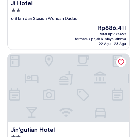
Ji Hotel
Ji Hotel
Properti
bintang
6,8 km dari Stasiun Wuhuan Dadao
2.0
Harga
Rp886.411
sekarang
total Rp939.469
Rp886.411
termasuk pajak & biaya lainnya
22 Agu - 23 Agu
Jin'gutian Hotel
Jin'gutian Hotel
Jin'gutian Hotel