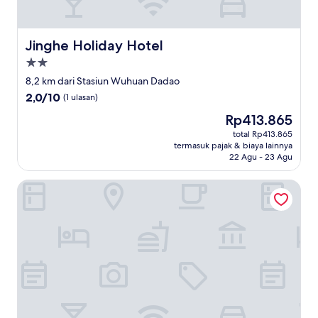
Jinghe Holiday Hotel
Jinghe Holiday Hotel
Properti
bintang
8,2 km dari Stasiun Wuhuan Dadao
2.0
2.0
2,0/10
(1 ulasan)
dari
Harga
Rp413.865
10,
sekarang
(1
total Rp413.865
Rp413.865
termasuk pajak & biaya lainnya
ulasan)
22 Agu - 23 Agu
Fairfield By Marriott Wuhan Hankou