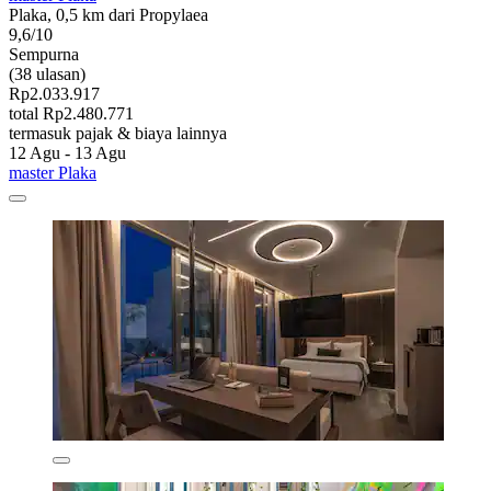
Plaka, 0,5 km dari Propylaea
9,6/10
Sempurna
(38 ulasan)
Rp2.033.917
total Rp2.480.771
termasuk pajak & biaya lainnya
12 Agu - 13 Agu
master Plaka