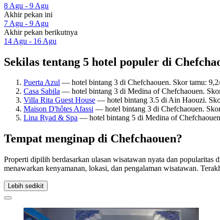
8 Agu - 9 Agu
Akhir pekan ini
7 Agu - 9 Agu
Akhir pekan berikutnya
14 Agu - 16 Agu
Sekilas tentang 5 hotel populer di Chefch
Puerta Azul
— hotel bintang 3 di Chefchaouen. Skor tamu: 9,
Casa Sabila
— hotel bintang 3 di Medina of Chefchaouen. Sko
Villa Rita Guest House
— hotel bintang 3.5 di Ain Haouzi. Sk
Maison D'hôtes Afassi
— hotel bintang 3 di Chefchaouen. Sko
Lina Ryad & Spa
— hotel bintang 5 di Medina of Chefchaouen
Tempat menginap di Chefchaouen?
Properti dipilih berdasarkan ulasan wisatawan nyata dan popularitas
menawarkan kenyamanan, lokasi, dan pengalaman wisatawan. Terakh
Lebih sedikit