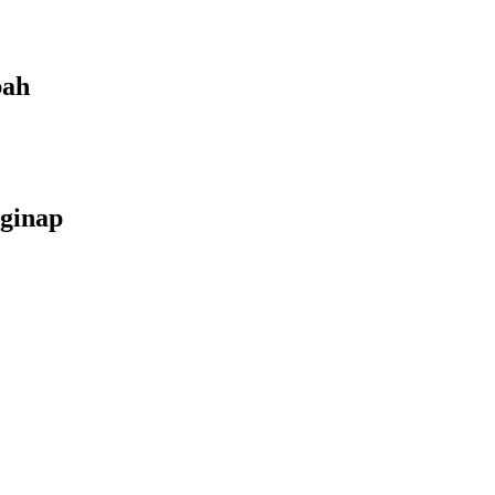
bah
ginap