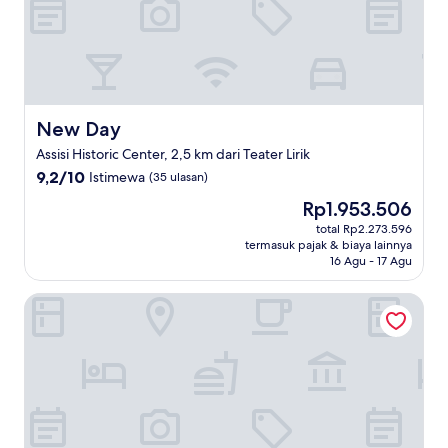
New Day
New Day
Assisi Historic Center, 2,5 km dari Teater Lirik
9.2
9,2/10
Istimewa
(35 ulasan)
dari
Harga
Rp1.953.506
10,
sekarang
Istimewa,
total Rp2.273.596
Rp1.953.506
termasuk pajak & biaya lainnya
(35
16 Agu - 17 Agu
ulasan)
Domus Angeli Camere