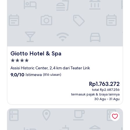
Giotto Hotel & Spa
Giotto Hotel & Spa
Properti
bintang
Assisi Historic Center, 2,4 km dari Teater Lirik
4.0
9.0
9,0/10
Istimewa
(816 ulasan)
dari
Harga
Rp1.763.272
10,
sekarang
Istimewa,
total Rp2.687.256
Rp1.763.272
termasuk pajak & biaya lainnya
(816
30 Agu - 31 Agu
ulasan)
Borgo Antichi Orti Assisi