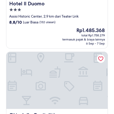
Hotel Il Duomo
Hotel Il Duomo
Properti
bintang
Assisi Historic Center, 2,9 km dari Teater Lirik
3.0
8.8
8,8/10
Luar Biasa
(132 ulasan)
dari
Harga
Rp1.485.368
10,
sekarang
Luar
total Rp1.758.279
Rp1.485.368
termasuk pajak & biaya lainnya
Biasa,
6 Sep - 7 Sep
(132
ulasan)
Cittadella Ospitalità