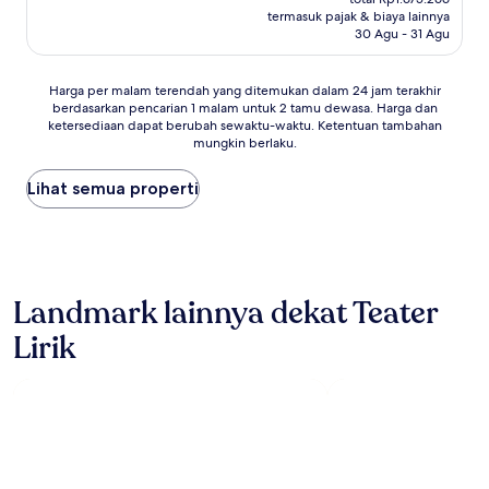
Rp1.409.939
termasuk pajak & biaya lainnya
(90
30 Agu - 31 Agu
ulasan)
Harga
Harga per malam terendah yang ditemukan dalam 24 jam terakhir
berdasarkan pencarian 1 malam untuk 2 tamu dewasa. Harga dan
per
ketersediaan dapat berubah sewaktu-waktu. Ketentuan tambahan
malam
mungkin berlaku.
terendah
yang
Lihat semua properti
ditemukan
dalam
24
jam
terakhir
berdasarkan
Landmark lainnya dekat Teater
pencarian
1
Lirik
malam
untuk
2
tamu
dewasa.
Harga
dan
ketersediaan