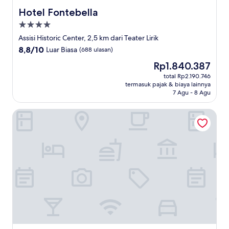
Hotel Fontebella
Hotel Fontebella
Properti
bintang
Assisi Historic Center, 2,5 km dari Teater Lirik
4.0
8.8
8,8/10
Luar Biasa
(688 ulasan)
dari
Harga
Rp1.840.387
10,
sekarang
Luar
total Rp2.190.746
Rp1.840.387
termasuk pajak & biaya lainnya
Biasa,
7 Agu - 8 Agu
(688
ulasan)
Hotel Il Duomo