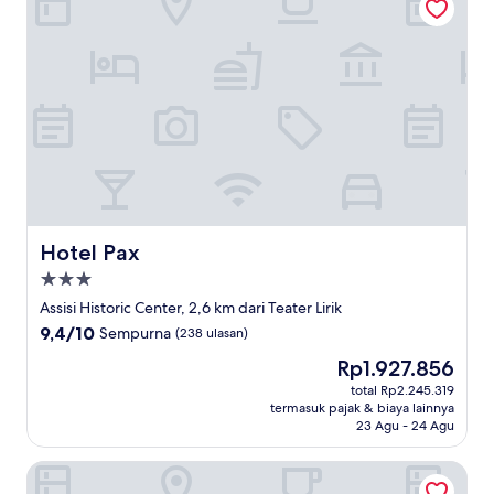
Hotel Pax
Hotel Pax
Properti
bintang
Assisi Historic Center, 2,6 km dari Teater Lirik
3.0
9.4
9,4/10
Sempurna
(238 ulasan)
dari
Harga
Rp1.927.856
10,
sekarang
Sempurna,
total Rp2.245.319
Rp1.927.856
termasuk pajak & biaya lainnya
(238
23 Agu - 24 Agu
ulasan)
Alter Ego B&B