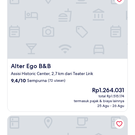
Alter Ego B&B
Alter Ego B&B
Assisi Historic Center, 2,7 km dari Teater Lirik
9.4
9,4/10
Sempurna
(72 ulasan)
dari
Harga
Rp1.264.031
10,
sekarang
Sempurna,
total Rp1.515.174
Rp1.264.031
termasuk pajak & biaya lainnya
(72
25 Agu - 26 Agu
ulasan)
Giotto Hotel & Spa