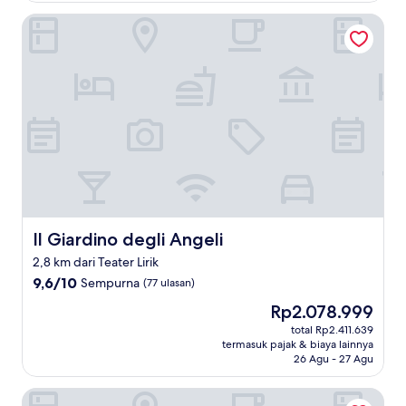
Il Giardino degli Angeli
Il Giardino degli Angeli
Il Giardino degli Angeli
2,8 km dari Teater Lirik
9.6
9,6/10
Sempurna
(77 ulasan)
dari
Harga
Rp2.078.999
10,
sekarang
Sempurna,
total Rp2.411.639
Rp2.078.999
termasuk pajak & biaya lainnya
(77
26 Agu - 27 Agu
ulasan)
Hotel Pax