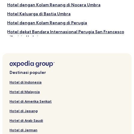
Hotel dengan Kolam Renang di Nocera Umbra
Hotel Keluarga di Bastia Umbra
Hotel dengan Kolam Renang di Perugia
Hotel dekat Bandara Internasional Perugia San Francesco
d'Assisi – Umbria
Hotel dekat Via San Francesco
Resor & Hotel dengan Spa dekat Via San Francesco
Hotel Murah di Perugia
Destinasi populer
Hotel di Passaggio
Hotel di Brufa
Hotel di Indonesia
Hotel dekat Basilika Paus St. Francis Assisi
Hotel di Malaysia
Hotel dengan Pusat Kebugaran di Assisi
Hotel di Amerika Serikat
Hotel Bintang 3 di Assisi
Hotel di Jepang
Hotel dekat Jembatan di Chiascio
Hotel di Arab Saudi
Hotel dekat Basilika St. Mary of the Angels
Hotel di Jerman