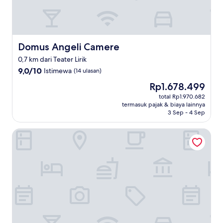
Domus Angeli Camere
Domus Angeli Camere
0,7 km dari Teater Lirik
9.0
9,0/10
Istimewa
(14 ulasan)
dari
Harga
Rp1.678.499
10,
sekarang
Istimewa,
total Rp1.970.682
Rp1.678.499
termasuk pajak & biaya lainnya
(14
3 Sep - 4 Sep
ulasan)
Hotel Lieto Soggiorno