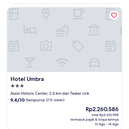
Hotel Umbra
Hotel Umbra
Hotel Umbra
Properti
bintang
Assisi Historic Center, 2,6 km dari Teater Lirik
3.0
9.4
9,4/10
Sempurna
(272 ulasan)
dari
Harga
Rp2.260.586
10,
sekarang
Sempurna,
total Rp2.610.998
Rp2.260.586
termasuk pajak & biaya lainnya
(272
13 Agu - 14 Agu
ulasan)