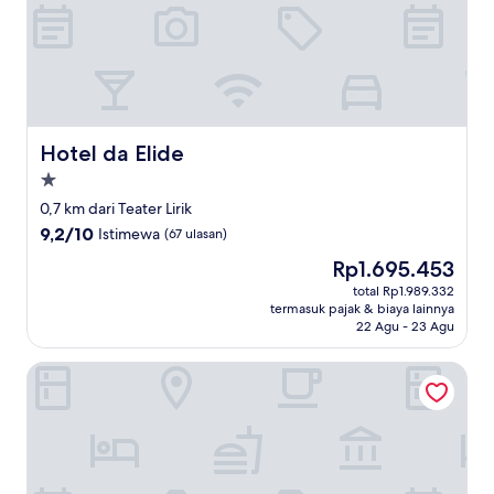
Hotel da Elide
Hotel da Elide
Properti
bintang
0,7 km dari Teater Lirik
1.0
9.2
9,2/10
Istimewa
(67 ulasan)
dari
Harga
Rp1.695.453
10,
sekarang
Istimewa,
total Rp1.989.332
Rp1.695.453
termasuk pajak & biaya lainnya
(67
22 Agu - 23 Agu
ulasan)
New Day