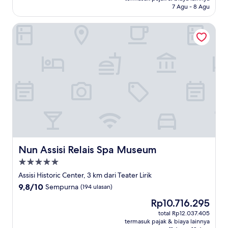
7 Agu - 8 Agu
ulasan)
Nun Assisi Relais Spa Museum
Nun Assisi Relais Spa Museum
Nun Assisi Relais Spa Museum
Properti
bintang
Assisi Historic Center, 3 km dari Teater Lirik
5.0
9.8
9,8/10
Sempurna
(194 ulasan)
dari
Harga
Rp10.716.295
10,
sekarang
Sempurna,
total Rp12.037.405
Rp10.716.295
termasuk pajak & biaya lainnya
(194