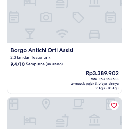
Borgo Antichi Orti Assisi
Borgo Antichi Orti Assisi
2,3 km dari Teater Lirik
9.4
9,4/10
Sempurna
(46 ulasan)
dari
Harga
Rp3.389.902
10,
sekarang
Sempurna,
total Rp3.853.633
Rp3.389.902
termasuk pajak & biaya lainnya
(46
9 Agu - 10 Agu
ulasan)
Hotel da Elide