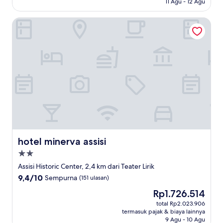
11 Agu - 12 Agu
ulasan)
hotel minerva assisi
hotel minerva assisi
hotel minerva assisi
Properti
bintang
Assisi Historic Center, 2,4 km dari Teater Lirik
2.0
9.4
9,4/10
Sempurna
(151 ulasan)
dari
Harga
Rp1.726.514
10,
sekarang
Sempurna,
total Rp2.023.906
Rp1.726.514
termasuk pajak & biaya lainnya
(151
9 Agu - 10 Agu
ulasan)