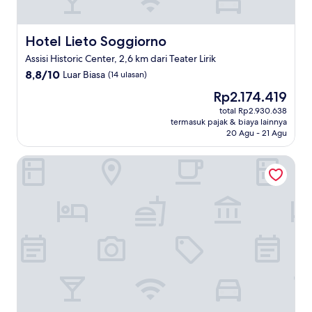
Hotel Lieto Soggiorno
Hotel Lieto Soggiorno
Assisi Historic Center, 2,6 km dari Teater Lirik
8.8
8,8/10
Luar Biasa
(14 ulasan)
dari
Harga
Rp2.174.419
10,
sekarang
Luar
total Rp2.930.638
Rp2.174.419
termasuk pajak & biaya lainnya
Biasa,
20 Agu - 21 Agu
(14
ulasan)
Hotel Fontebella