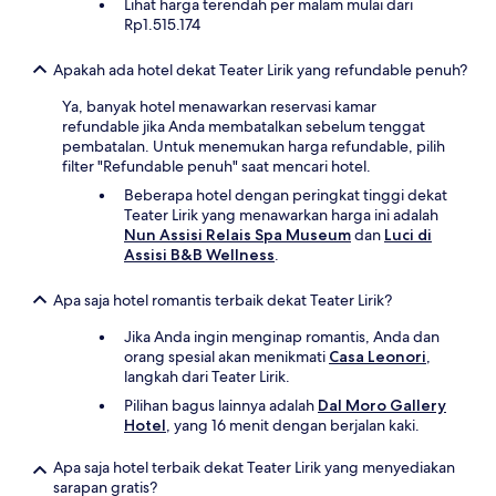
Lihat harga terendah per malam mulai dari
Rp1.515.174
Apakah ada hotel dekat Teater Lirik yang refundable penuh?
Ya, banyak hotel menawarkan reservasi kamar
refundable jika Anda membatalkan sebelum tenggat
pembatalan. Untuk menemukan harga refundable, pilih
filter "Refundable penuh" saat mencari hotel.
Beberapa hotel dengan peringkat tinggi dekat
Teater Lirik yang menawarkan harga ini adalah
Nun Assisi Relais Spa Museum
dan
Luci di
Assisi B&B Wellness
.
Apa saja hotel romantis terbaik dekat Teater Lirik?
Jika Anda ingin menginap romantis, Anda dan
orang spesial akan menikmati
Casa Leonori
,
langkah dari Teater Lirik.
Pilihan bagus lainnya adalah
Dal Moro Gallery
Hotel
, yang 16 menit dengan berjalan kaki.
Apa saja hotel terbaik dekat Teater Lirik yang menyediakan
sarapan gratis?