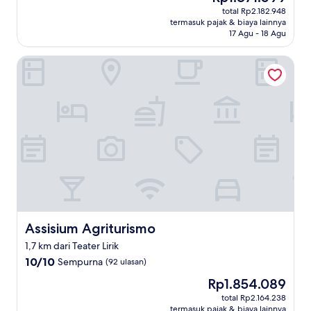
sekarang
Sempurna,
total Rp2.182.948
Rp1.871.099
termasuk pajak & biaya lainnya
(133
17 Agu - 18 Agu
ulasan)
Assisium Agriturismo
Assisium Agriturismo
Assisium Agriturismo
1,7 km dari Teater Lirik
10.0
10/10
Sempurna
(92 ulasan)
dari
Harga
Rp1.854.089
10,
sekarang
Sempurna,
total Rp2.164.238
Rp1.854.089
termasuk pajak & biaya lainnya
(92