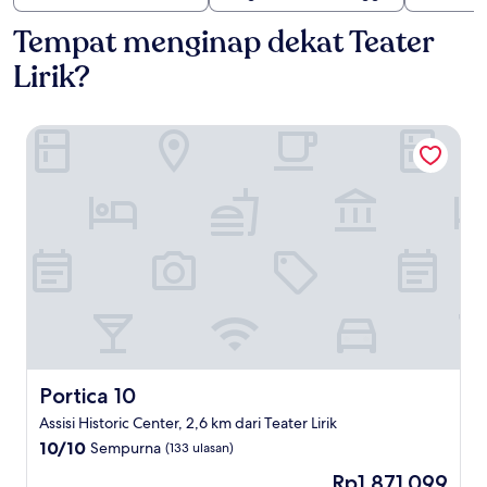
Tempat menginap dekat Teater
Lirik?
Portica 10
Portica 10
Portica 10
Assisi Historic Center, 2,6 km dari Teater Lirik
10.0
10/10
Sempurna
(133 ulasan)
dari
Harga
Rp1.871.099
10,