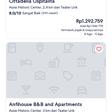
Cittadella Ospitalità
Cittadella Ospitalità
Assisi Historic Center, 2,4 km dari Teater Lirik
8.0
8,0/10
Sangat Baik
(293 ulasan)
dari
Harga
Rp1.292.759
10,
sekarang
Sangat
total Rp1.546.775
Rp1.292.759
termasuk pajak & biaya lainnya
Baik,
8 Agu - 9 Agu
(293
ulasan)
Anfihouse B&B and Apartments
Anfihouse B&B and Apartments
Anfihouse B&B and Apartments
Assisi Historic Center, 3 km dari Teater Lirik