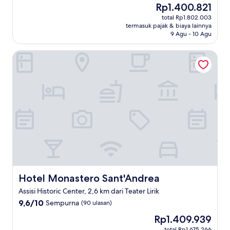
Harga
Rp1.400.821
10,
sekarang
(12
total Rp1.802.003
Rp1.400.821
termasuk pajak & biaya lainnya
ulasan)
9 Agu - 10 Agu
Hotel Monastero Sant'Andrea
Hotel Monastero Sant'Andrea
Hotel Monastero Sant'Andrea
Assisi Historic Center, 2,6 km dari Teater Lirik
9.6
9,6/10
Sempurna
(90 ulasan)
dari
Harga
Rp1.409.939
10,
sekarang
Sempurna,
total Rp1.675.266