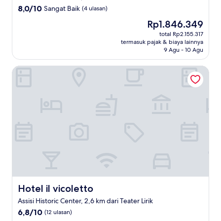
8.0
8,0/10
Sangat Baik
(4 ulasan)
dari
Harga
Rp1.846.349
10,
sekarang
Sangat
total Rp2.155.317
Rp1.846.349
termasuk pajak & biaya lainnya
Baik,
9 Agu - 10 Agu
(4
ulasan)
Hotel il vicoletto
Hotel il vicoletto
Hotel il vicoletto
Assisi Historic Center, 2,6 km dari Teater Lirik
6.8
6,8/10
(12 ulasan)
dari