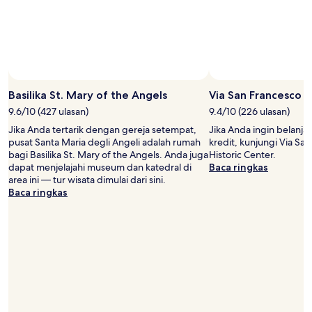
dapat
berubah
sewaktu-
waktu.
Ketentuan
tambahan
mungkin
Basilika St. Mary of the Angels
Via San Francesco
berlaku.
9.6/10 (427 ulasan)
9.4/10 (226 ulasan)
Jika Anda tertarik dengan gereja setempat,
Jika Anda ingin belanj
pusat Santa Maria degli Angeli adalah rumah
kredit, kunjungi Via San
bagi Basilika St. Mary of the Angels. Anda juga
Historic Center.
dapat menjelajahi museum dan katedral di
Baca ringkas
area ini — tur wisata dimulai dari sini.
Baca ringkas