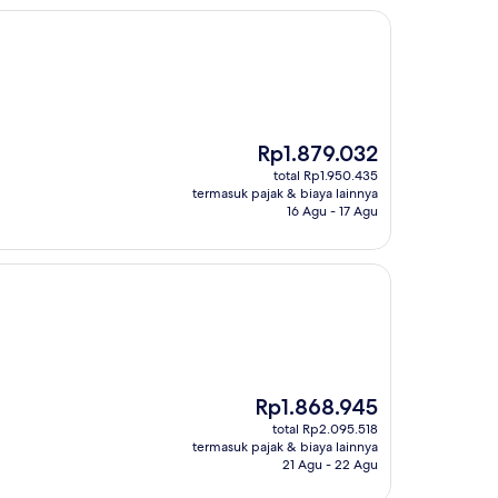
Harga
Rp1.879.032
sekarang
total Rp1.950.435
Rp1.879.032
termasuk pajak & biaya lainnya
16 Agu - 17 Agu
Harga
Rp1.868.945
sekarang
total Rp2.095.518
Rp1.868.945
termasuk pajak & biaya lainnya
21 Agu - 22 Agu