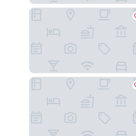
Motel Keckeis Inn
Hotel Schatzmann