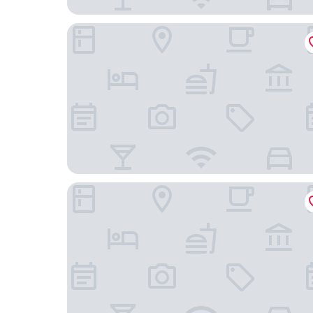
b_smart hotel Bendern
Hotel Garni Bären