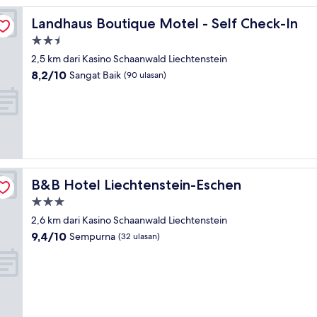
Landhaus Boutique Motel - Self Check-In
Landhaus Boutique Motel - Self Check-In
Properti
bintang
2,5 km dari Kasino Schaanwald Liechtenstein
2.5
8.2
8,2/10
Sangat Baik
(90 ulasan)
dari
10,
Sangat
Baik,
(90
ulasan)
B&B Hotel Liechtenstein-Eschen
B&B Hotel Liechtenstein-Eschen
Properti
bintang
2,6 km dari Kasino Schaanwald Liechtenstein
3.0
9.4
9,4/10
Sempurna
(32 ulasan)
dari
10,
Sempurna,
(32
ulasan)