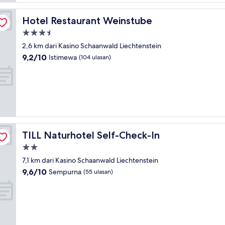
Hotel Restaurant Weinstube
Hotel Restaurant Weinstube
Properti
bintang
2,6 km dari Kasino Schaanwald Liechtenstein
3.5
9.2
9,2/10
Istimewa
(104 ulasan)
dari
10,
Istimewa,
(104
ulasan)
TILL Naturhotel Self-Check-In
TILL Naturhotel Self-Check-In
Properti
bintang
7,1 km dari Kasino Schaanwald Liechtenstein
2.0
9.6
9,6/10
Sempurna
(55 ulasan)
dari
10,
Sempurna,
(55
ulasan)