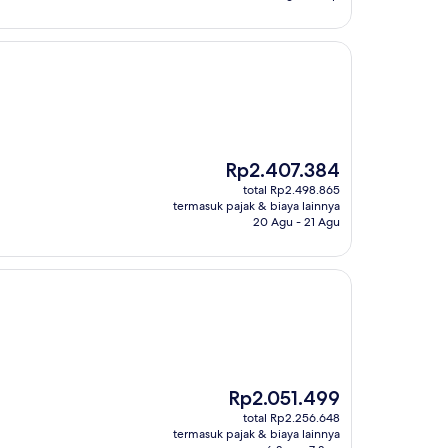
Harga
Rp2.407.384
sekarang
total Rp2.498.865
Rp2.407.384
termasuk pajak & biaya lainnya
20 Agu - 21 Agu
Harga
Rp2.051.499
sekarang
total Rp2.256.648
Rp2.051.499
termasuk pajak & biaya lainnya