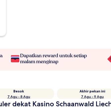
na
Dapatkan reward untuk setiap
malam menginap
Besok
Akhir pekan ini
7 Agu - 8 Agu
7 Agu - 9 Agu
uler dekat Kasino Schaanwald Liec