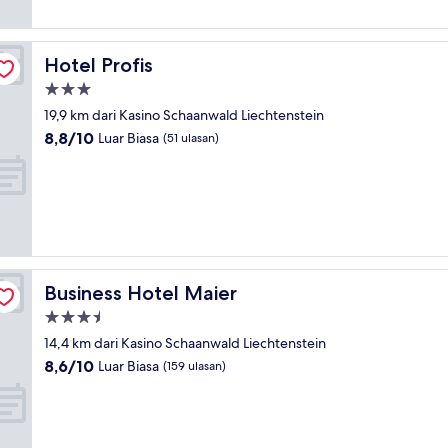
ulasan)
Hotel Profis
Hotel Profis
Properti
bintang
19,9 km dari Kasino Schaanwald Liechtenstein
3.0
8.8
8,8/10
Luar Biasa
(51 ulasan)
dari
10,
Luar
Biasa,
(51
ulasan)
Business Hotel Maier
Business Hotel Maier
Properti
bintang
14,4 km dari Kasino Schaanwald Liechtenstein
3.5
8.6
8,6/10
Luar Biasa
(159 ulasan)
dari
10,
Luar
Biasa,