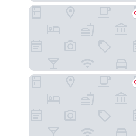
Hotel Restaurant Weinstube
TILL Naturhotel Self-Check-In