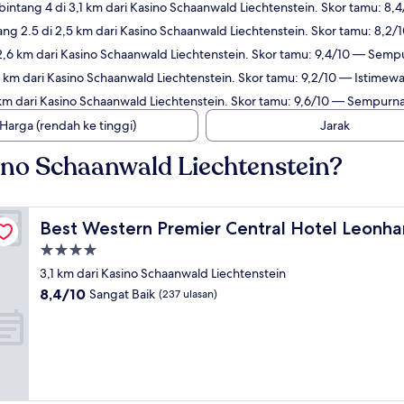
intang 4 di 3,1 km dari Kasino Schaanwald Liechtenstein. Skor tamu: 8,
ng 2.5 di 2,5 km dari Kasino Schaanwald Liechtenstein. Skor tamu: 8,2/
2,6 km dari Kasino Schaanwald Liechtenstein. Skor tamu: 9,4/10 — Semp
6 km dari Kasino Schaanwald Liechtenstein. Skor tamu: 9,2/10 — Istimewa
 km dari Kasino Schaanwald Liechtenstein. Skor tamu: 9,6/10 — Sempurna
Harga (rendah ke tinggi)
Jarak
no Schaanwald Liechtenstein?
Best Western Premier Central Hotel Leonhard
Best Western Premier Central Hotel Leonha
Properti
bintang
3,1 km dari Kasino Schaanwald Liechtenstein
4.0
8.4
8,4/10
Sangat Baik
(237 ulasan)
dari
10,
Sangat
Baik,
(237
ulasan)