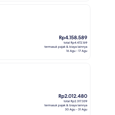
Harga
Rp4.158.589
sekarang
total Rp4.472.169
Rp4.158.589
termasuk pajak & biaya lainnya
16 Agu - 17 Agu
Harga
Rp2.012.480
sekarang
total Rp2.317.339
Rp2.012.480
termasuk pajak & biaya lainnya
30 Agu - 31 Agu