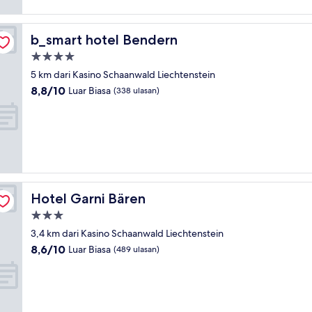
b_smart hotel Bendern
b_smart hotel Bendern
Properti
bintang
5 km dari Kasino Schaanwald Liechtenstein
4.0
8.8
8,8/10
Luar Biasa
(338 ulasan)
dari
10,
Luar
Biasa,
(338
ulasan)
Hotel Garni Bären
Hotel Garni Bären
Properti
bintang
3,4 km dari Kasino Schaanwald Liechtenstein
3.0
8.6
8,6/10
Luar Biasa
(489 ulasan)
dari
10,
Luar
Biasa,
(489