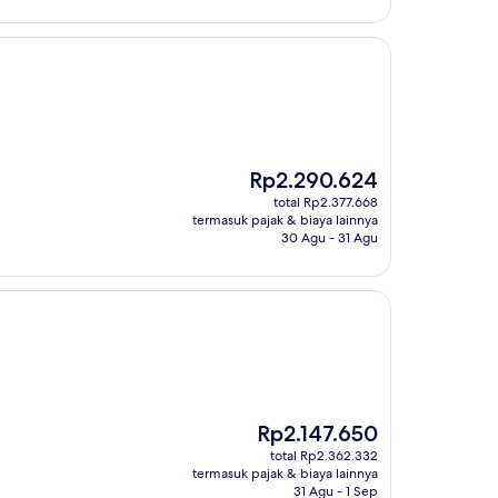
Harga
Rp2.290.624
sekarang
total Rp2.377.668
Rp2.290.624
termasuk pajak & biaya lainnya
30 Agu - 31 Agu
Harga
Rp2.147.650
sekarang
total Rp2.362.332
Rp2.147.650
termasuk pajak & biaya lainnya
31 Agu - 1 Sep