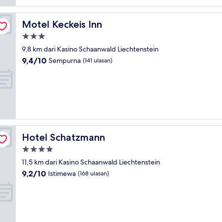
Motel Keckeis Inn
Motel Keckeis Inn
Properti
bintang
9,8 km dari Kasino Schaanwald Liechtenstein
3.0
9.4
9,4/10
Sempurna
(141 ulasan)
dari
10,
Sempurna,
(141
ulasan)
Hotel Schatzmann
Hotel Schatzmann
Properti
bintang
11,5 km dari Kasino Schaanwald Liechtenstein
4.0
9.2
9,2/10
Istimewa
(168 ulasan)
dari
10,
Istimewa,
(168
ulasan)