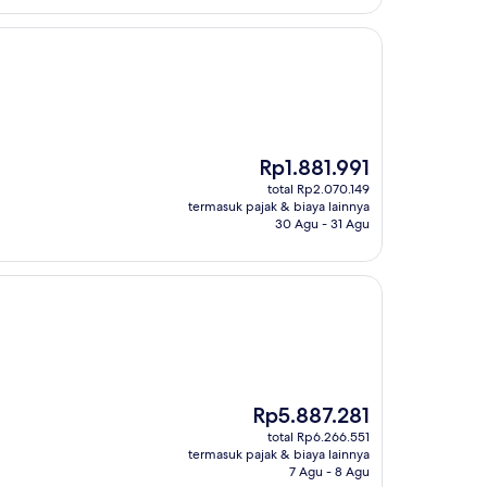
Harga
Rp1.881.991
sekarang
total Rp2.070.149
Rp1.881.991
termasuk pajak & biaya lainnya
30 Agu - 31 Agu
Harga
Rp5.887.281
sekarang
total Rp6.266.551
Rp5.887.281
termasuk pajak & biaya lainnya
7 Agu - 8 Agu