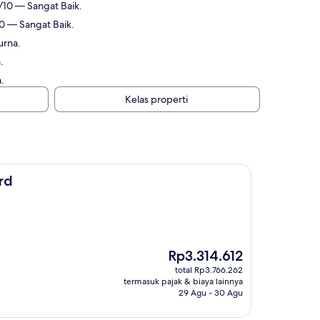
4/10 — Sangat Baik.
10 — Sangat Baik.
urna.
.
.
Kelas properti
rd
Harga
Rp3.314.612
sekarang
total Rp3.766.262
Rp3.314.612
termasuk pajak & biaya lainnya
29 Agu - 30 Agu