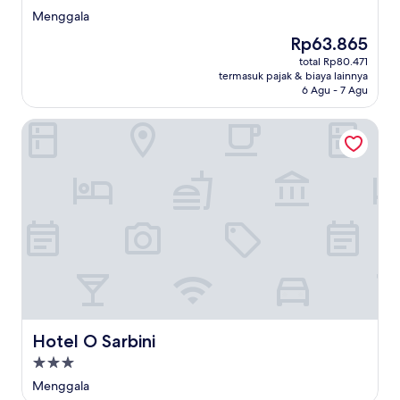
bintang
Menggala
2.0
Harga
Rp63.865
sekarang
total Rp80.471
Rp63.865
termasuk pajak & biaya lainnya
6 Agu - 7 Agu
Hotel O Sarbini
Hotel O Sarbini
Hotel O Sarbini
Properti
bintang
Menggala