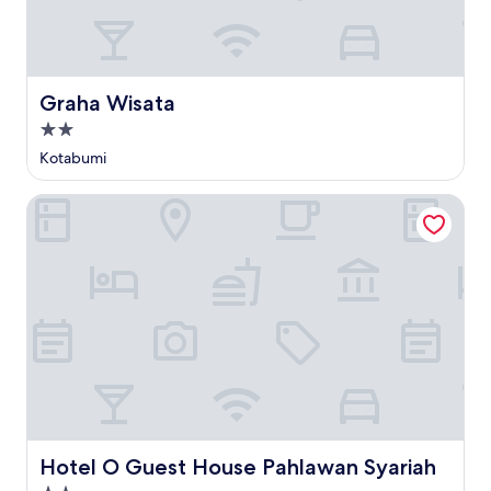
Graha Wisata
Graha Wisata
Properti
bintang
Kotabumi
2.0
Hotel O Guest House Pahlawan Syariah
Hotel O Guest House Pahlawan Syariah
Hotel O Guest House Pahlawan Syariah