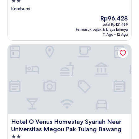
Properti
bintang
Kotabumi
2.0
Harga
Rp96.428
sekarang
total Rp121.499
Rp96.428
termasuk pajak & biaya lainnya
11 Agu - 12 Agu
Hotel O Venus Homestay Syariah Near Universitas Megou
Hotel O Venus Homestay Syariah Near Universitas Mego
Hotel O Venus Homestay Syariah Near
Universitas Megou Pak Tulang Bawang
Properti