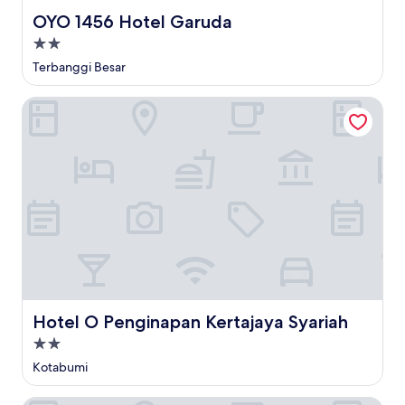
OYO 1456 Hotel Garuda
OYO 1456 Hotel Garuda
Properti
bintang
Terbanggi Besar
2.0
Hotel O Penginapan Kertajaya Syariah
Hotel O Penginapan Kertajaya Syariah
Hotel O Penginapan Kertajaya Syariah
Properti
bintang
Kotabumi
2.0