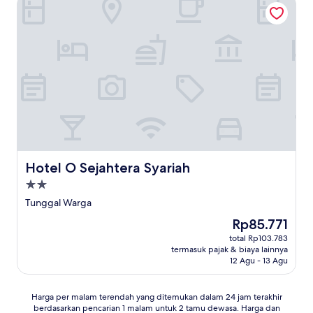
Hotel O Sejahtera Syariah
Hotel O Sejahtera Syariah
Hotel O Sejahtera Syariah
Properti
bintang
Tunggal Warga
2.0
Harga
Rp85.771
sekarang
total Rp103.783
Rp85.771
termasuk pajak & biaya lainnya
12 Agu - 13 Agu
Harga
Harga per malam terendah yang ditemukan dalam 24 jam terakhir
berdasarkan pencarian 1 malam untuk 2 tamu dewasa. Harga dan
per