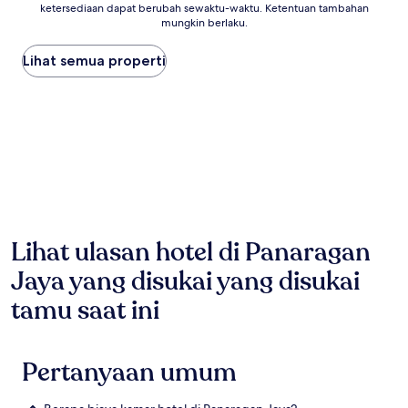
ketersediaan dapat berubah sewaktu-waktu. Ketentuan tambahan
malam
mungkin berlaku.
terendah
yang
Lihat semua properti
ditemukan
dalam
24
jam
terakhir
berdasarkan
pencarian
1
malam
untuk
2
tamu
Lihat ulasan hotel di Panaragan
dewasa.
Jaya yang disukai yang disukai
Harga
dan
tamu saat ini
ketersediaan
dapat
berubah
sewaktu-
Pertanyaan umum
waktu.
Ketentuan
tambahan