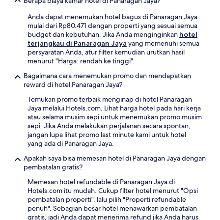
Berapa biaya kamar hotel di Panaragan Jaya?
mungkin
berlaku.
Anda dapat menemukan hotel bagus di Panaragan Jaya
mulai dari Rp80.471 dengan properti yang sesuai semua
budget dan kebutuhan. Jika Anda menginginkan
hotel
terjangkau di Panaragan Jaya
yang memenuhi semua
persyaratan Anda, atur filter kemudian urutkan hasil
menurut "Harga: rendah ke tinggi".
Bagaimana cara menemukan promo dan mendapatkan
reward di hotel Panaragan Jaya?
Temukan promo terbaik menginap di hotel Panaragan
Jaya melalui Hotels.com. Lihat harga hotel pada hari kerja
atau selama musim sepi untuk menemukan promo musim
sepi. Jika Anda melakukan perjalanan secara spontan,
jangan lupa lihat promo last minute kami untuk hotel
yang ada di Panaragan Jaya.
Apakah saya bisa memesan hotel di Panaragan Jaya dengan
pembatalan gratis?
Memesan hotel refundable di Panaragan Jaya di
Hotels.com itu mudah. Cukup filter hotel menurut "Opsi
pembatalan properti", lalu pilih "Properti refundable
penuh". Sebagian besar hotel menawarkan pembatalan
gratis, jadi Anda dapat menerima refund jika Anda harus