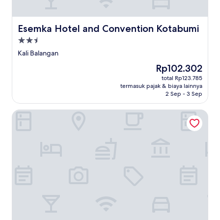
Esemka Hotel and Convention Kotabumi
Esemka Hotel and Convention Kotabumi
Properti
bintang
Kali Balangan
2.5
Harga
Rp102.302
sekarang
total Rp123.785
Rp102.302
termasuk pajak & biaya lainnya
2 Sep - 3 Sep
OYO 1456 Hotel Garuda