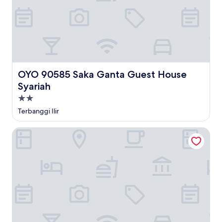
OYO 90585 Saka Ganta Guest House Syariah
OYO 90585 Saka Ganta Guest House
Syariah
Properti
bintang
Terbanggi Ilir
2.0
Esemka Hotel and Convention Kotabumi