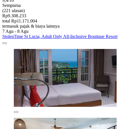
9,4/10
Sempurna
(221 ulasan)
Rp9.308.233
total Rp11.171.004
termasuk pajak & biaya lainnya
7 Agu - 8 Agu
StolenTime St Lucia, Adult Only All-Inclusive Boutique Resort