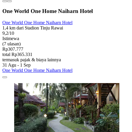
One World One Home Naiharn Hotel
One World One Home Naiharn Hotel
1,4 km dari Stadion Tinju Rawai
9,2/10
Istimewa
(7 ulasan)
Rp307.777
total Rp365.331
termasuk pajak & biaya lainnya
31 Agu - 1 Sep
One World One Home Naiharn Hotel