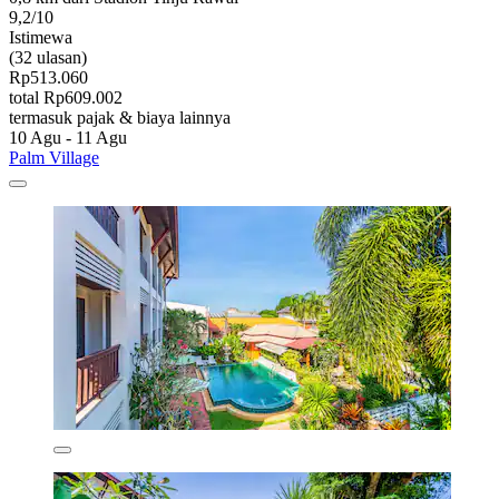
9,2/10
Istimewa
(32 ulasan)
Rp513.060
total Rp609.002
termasuk pajak & biaya lainnya
10 Agu - 11 Agu
Palm Village