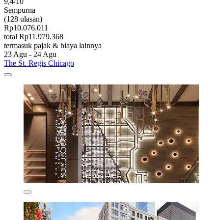
9,4/10
Sempurna
(128 ulasan)
Rp10.076.011
total Rp11.979.368
termasuk pajak & biaya lainnya
23 Agu - 24 Agu
The St. Regis Chicago