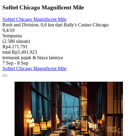
Sofitel Chicago Magnificent Mile
Sofitel Chicago Magnificent Mile
Rush and Division, 0,6 km dari Bally's Casino Chicago
9,4/10
Sempurna
(2.586 ulasan)
Rp4.171.791
total Rp5.491.923
termasuk pajak & biaya lainnya
7 Sep - 8 Sep
Sofitel Chicago Magnificent Mile