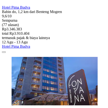
Hotel Pima Budva
Babin do, 1,2 km dari Benteng Mogren
9,6/10
Sempurna
(77 ulasan)
Rp3.346.383
total Rp3.910.404
termasuk pajak & biaya lainnya
12 Agu - 13 Agu
Hotel Pima Budva