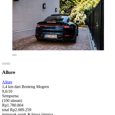
Allure
Allure
1,4 km dari Benteng Mogren
9,6/10
Sempurna
(100 ulasan)
Rp1.780.804
total Rp2.089.259
termasuk pajak & biaya lainnya