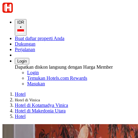
IDR
•
Buat daftar properti Anda
Dukungan
Perjalanan
Login
Dapatkan diskon langsung dengan Harga Member
Login
Temukan Hotels.com Rewards
Masukan
Hotel
Hotel di Vinica
Hotel di Kotamadya Vinica
Hotel di Makedonia Utara
Hotel