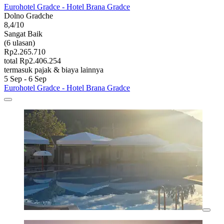
Eurohotel Gradce - Hotel Brana Gradce
Dolno Gradche
8,4/10
Sangat Baik
(6 ulasan)
Rp2.265.710
total Rp2.406.254
termasuk pajak & biaya lainnya
5 Sep - 6 Sep
Eurohotel Gradce - Hotel Brana Gradce