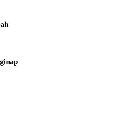
bah
ginap