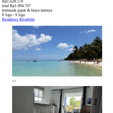
Rp1.628.579
total Rp1.994.707
termasuk pajak & biaya lainnya
8 Agu - 9 Agu
Residence Rivabella