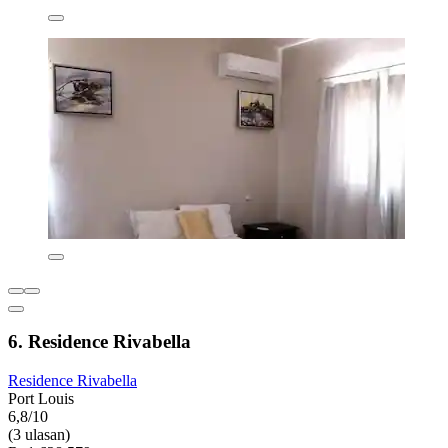
6. Residence Rivabella
Residence Rivabella
Port Louis
6,8/10
(3 ulasan)