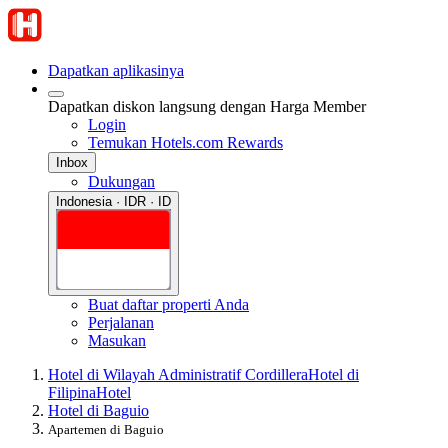
Dapatkan aplikasinya
Dapatkan diskon langsung dengan Harga Member
Login
Temukan Hotels.com Rewards
Inbox
Dukungan
Indonesia · IDR · ID
Buat daftar properti Anda
Perjalanan
Masukan
Hotel di Wilayah Administratif Cordillera
Hotel di
Filipina
Hotel
Hotel di Baguio
Apartemen di Baguio