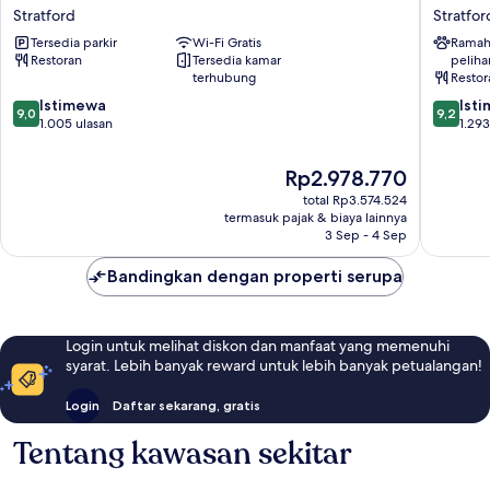
Regency
Gantry
Stratford
Stratfor
London
London,
Tersedia parkir
Wi-Fi Gratis
Ramah
Stratford
Curio
Restoran
Tersedia kamar
peliha
Stratford
Collecti
terhubung
Restor
by
9.0
9.2
Istimewa
Hilton
Ist
9,0
9,2
dari
dari
1.005 ulasan
Stratfor
1.293
10,
10,
Istimewa,
Istimew
Harga
Rp2.978.770
1.005
1.293
sekarang
total Rp3.574.524
ulasan
ulasan
Rp2.978.770
termasuk pajak & biaya lainnya
3 Sep - 4 Sep
Bandingkan dengan properti serupa
Login untuk melihat diskon dan manfaat yang memenuhi
syarat. Lebih banyak reward untuk lebih banyak petualangan!
Login
Daftar sekarang, gratis
Tentang kawasan sekitar