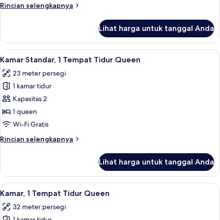
Rincian
Rincian selengkapnya
Tidur
lebih
Double
lanjut
Lihat harga untuk tanggal Anda
untuk
Kamar
Keluarga,
Lihat
Kamar Standar, 1 Tempat Tidur Queen |
2
2
Kamar Standar, 1 Tempat Tidur Queen
semua
Tempat
23 meter persegi
Tidur
foto
Double
1 kamar tidur
untuk
Kamar
Kapasitas 2
Standar,
1 queen
1
Wi-Fi Gratis
Tempat
Rincian
Rincian selengkapnya
Tidur
lebih
Queen
lanjut
Lihat harga untuk tanggal Anda
untuk
Kamar
Standar,
Lihat
Kamar, 1 Tempat Tidur Queen | 1 kamar
4
1
Kamar, 1 Tempat Tidur Queen
semua
Tempat
32 meter persegi
Tidur
foto
Queen
1 kamar tidur