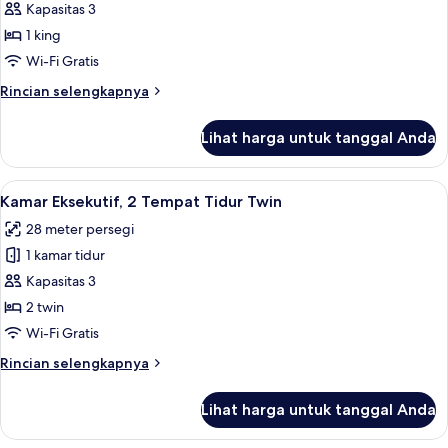
Kamar
Kapasitas 3
Eksekutif,
1 king
1
Wi-Fi Gratis
Tempat
Rincian
Rincian selengkapnya
Tidur
lebih
King
lanjut
Lihat harga untuk tanggal Anda
untuk
Kamar
Eksekutif,
Lihat
1 kamar tidur, seprai katun Mesir, dan
5
1
Kamar Eksekutif, 2 Tempat Tidur Twin
semua
Tempat
28 meter persegi
Tidur
foto
King
1 kamar tidur
untuk
Kamar
Kapasitas 3
Eksekutif,
2 twin
2
Wi-Fi Gratis
Tempat
Rincian
Rincian selengkapnya
Tidur
lebih
Twin
lanjut
Lihat harga untuk tanggal Anda
untuk
Kamar