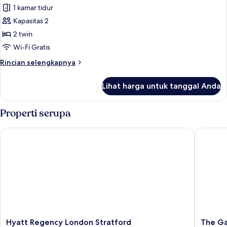
1 kamar tidur
untuk
Kamar
Kapasitas 2
Superior,
2 twin
2
Wi-Fi Gratis
Tempat
Rincian
Rincian selengkapnya
Tidur
lebih
Twin
lanjut
Lihat harga untuk tanggal Anda
untuk
Kamar
Superior,
Properti serupa
2
Tempat
Hyatt Regency London Stratford
The Gant
Tidur
Twin
Hyatt
The
Hyatt Regency London Stratford
The Ga