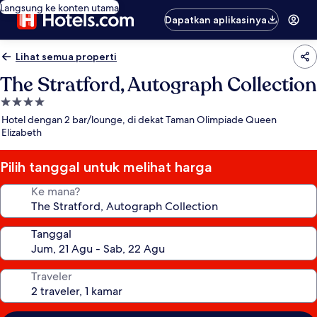
Langsung ke konten utama
Dapatkan aplikasinya
Lihat semua properti
The Stratford, Autograph Collection
Properti
bintang
Hotel dengan 2 bar/lounge, di dekat Taman Olimpiade Queen
4.0
Elizabeth
Pilih tanggal untuk melihat harga
Ke mana?
Tanggal
Traveler