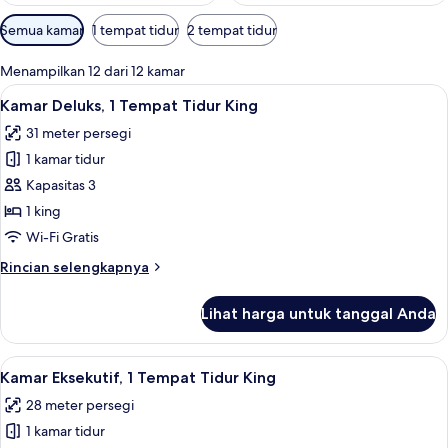
Filter
Semua kamar
1 tempat tidur
2 tempat tidur
tersedia
untuk
Menampilkan 12 dari 12 kamar
kamar
Lihat
1 kamar tidur, seprai katun Mesir, dan
5
Kamar Deluks, 1 Tempat Tidur King
semua
31 meter persegi
foto
1 kamar tidur
untuk
Kamar
Kapasitas 3
Deluks,
1 king
1
Wi-Fi Gratis
Tempat
Rincian
Rincian selengkapnya
Tidur
lebih
King
lanjut
Lihat harga untuk tanggal Anda
untuk
Kamar
Deluks,
Lihat
Kamar Eksekutif, 1 Tempat Tidur King |
4
1
Kamar Eksekutif, 1 Tempat Tidur King
semua
Tempat
28 meter persegi
Tidur
foto
King
1 kamar tidur
untuk