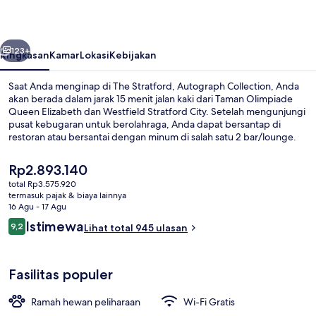
Collection
belumnya
Berikutnya
123+
Ringkasan
Kamar
Lokasi
Kebijakan
Saat Anda menginap di The Stratford, Autograph Collection, Anda
akan berada dalam jarak 15 menit jalan kaki dari Taman Olimpiade
Queen Elizabeth dan Westfield Stratford City. Setelah mengunjungi
pusat kebugaran untuk berolahraga, Anda dapat bersantap di
restoran atau bersantai dengan minum di salah satu 2 bar/lounge.
Selain itu, Stadion London dan ABBA Arena hanya berjarak 5 menit
berkendara.Para traveler terkesan dengan staf dan kondisi
Harga
Rp2.893.140
keseluruhan.
saat
total Rp3.575.920
ini
termasuk pajak & biaya lainnya
Eksterior
Rp2.893.140
16 Agu - 17 Agu
Ulasan
Istimewa
9,2
Lihat total 945 ulasan
9,2 dari 10
Fasilitas populer
Ramah hewan peliharaan
Wi-Fi Gratis