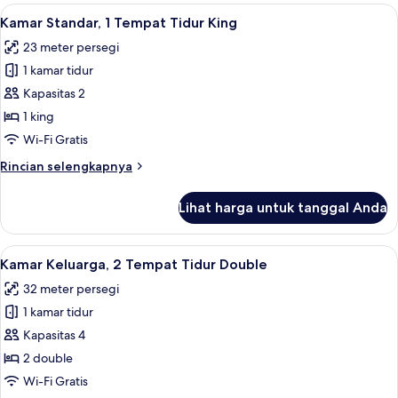
Eksekutif,
Lihat
Kamar Standar, 1 Tempat Tidur King | 1
6
2
Kamar Standar, 1 Tempat Tidur King
semua
Tempat
23 meter persegi
Tidur
foto
Twin
1 kamar tidur
untuk
Kamar
Kapasitas 2
Standar,
1 king
1
Wi-Fi Gratis
Tempat
Rincian
Rincian selengkapnya
Tidur
lebih
King
lanjut
Lihat harga untuk tanggal Anda
untuk
Kamar
Standar,
Lihat
1 kamar tidur, seprai katun Mesir, dan
4
1
Kamar Keluarga, 2 Tempat Tidur Double
semua
Tempat
32 meter persegi
Tidur
foto
King
1 kamar tidur
untuk
Kamar
Kapasitas 4
Keluarga,
2 double
2
Wi-Fi Gratis
Tempat