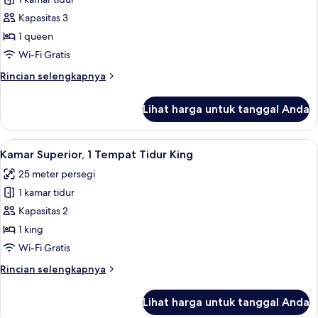
untuk
Kamar,
Kapasitas 3
1
1 queen
Tempat
Wi-Fi Gratis
Tidur
Rincian
Rincian selengkapnya
Queen
lebih
lanjut
Lihat harga untuk tanggal Anda
untuk
Kamar,
1
Lihat
Kamar Superior, 1 Tempat Tidur King | 
3
Tempat
Kamar Superior, 1 Tempat Tidur King
semua
Tidur
25 meter persegi
Queen
foto
1 kamar tidur
untuk
Kamar
Kapasitas 2
Superior,
1 king
1
Wi-Fi Gratis
Tempat
Rincian
Rincian selengkapnya
Tidur
lebih
King
lanjut
Lihat harga untuk tanggal Anda
untuk