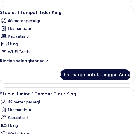
Kamar
Superior,
Lihat
1 kamar tidur, seprai katun Mesir, dan
2
1
Studio, 1 Tempat Tidur King
semua
Tempat
46 meter persegi
Tidur
foto
King
1 kamar tidur
untuk
Studio,
Kapasitas 3
1
1 king
Tempat
Wi-Fi Gratis
Tidur
Rincian
Rincian selengkapnya
King
lebih
lanjut
Lihat harga untuk tanggal Anda
untuk
Studio,
1
Lihat
1 kamar tidur, seprai katun Mesir, dan
4
Tempat
Studio Junior, 1 Tempat Tidur King
semua
Tidur
42 meter persegi
King
foto
1 kamar tidur
untuk
Studio
Kapasitas 3
Junior,
1 king
1
Wi-Fi Gratis