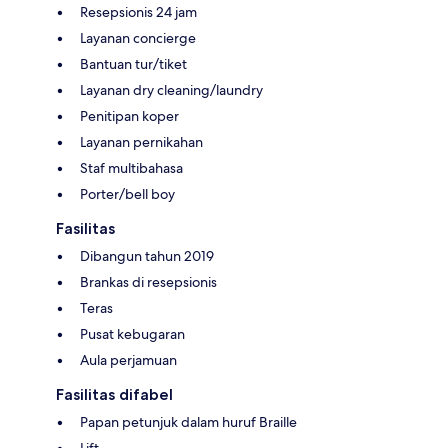
Resepsionis 24 jam
Layanan concierge
Bantuan tur/tiket
Layanan dry cleaning/laundry
Penitipan koper
Layanan pernikahan
Staf multibahasa
Porter/bell boy
Fasilitas
Dibangun tahun 2019
Brankas di resepsionis
Teras
Pusat kebugaran
Aula perjamuan
Fasilitas difabel
Papan petunjuk dalam huruf Braille
Lift