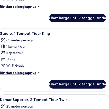
Tempat
Rincian
Rincian selengkapnya
Tidur
lebih
King
lanjut
Lihat harga untuk tanggal Anda
untuk
Studio
Junior,
Lihat
1 kamar tidur, seprai katun Mesir, dan
1
1
Studio, 1 Tempat Tidur King
semua
Tempat
65 meter persegi
Tidur
foto
King
1 kamar tidur
untuk
Studio,
Kapasitas 3
1
1 king
Tempat
Wi-Fi Gratis
Tidur
Rincian
Rincian selengkapnya
King
lebih
lanjut
Lihat harga untuk tanggal Anda
untuk
Studio,
1
Lihat
1 kamar tidur, seprai katun Mesir, dan
3
Tempat
Kamar Superior, 2 Tempat Tidur Twin
semua
Tidur
25 meter persegi
King
foto