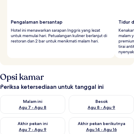
Pengalaman bersantap
Tidur 
Hotel ini menawarkan sarapan Inggris yang lezat
Kenakan
untuk memulai hari. Petualangan kuliner berlanjut di
malam ya
restoran dan 2 bar untuk menikmati malam hari.
premium
tirai a
nyenyak
Opsi kamar
Periksa ketersediaan untuk tanggal ini
Periksa ketersediaan untuk malam ini Agu 7 - Agu 8
Periksa ketersediaan untuk be
Malam ini
Besok
Agu 7 - Agu 8
Agu 8 - Agu 9
Periksa ketersediaan untuk akhir pekan ini Agu 7 - Agu 9
Periksa ketersediaan untuk ak
Akhir pekan ini
Akhir pekan berikutnya
Agu 7 - Agu 9
Agu 14 - Agu 16