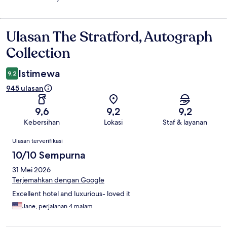
Ulasan The Stratford, Autograph
Ulasan
Collection
Istimewa
9,2
945 ulasan
9,6
9,2
9,2
Kebersihan
Lokasi
Staf & layanan
Ulasan
Ulasan terverifikasi
10/10 Sempurna
31 Mei 2026
Terjemahkan dengan Google
Excellent hotel and luxurious- loved it
Jane, perjalanan 4 malam