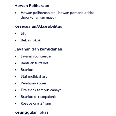
Hewan Peliharaan
Hewan peliharaan atau hewan pemandu tidak
diperkenankan masuk
Kesesuaian/Aksesibilitas
Lift
Bebas rokok
Layanan dan kemudahan
Layanan concierge
Bantuan tur/tiket
Brankas
Staf multibahasa
Penitipan koper
Tirai tidak tembus cahaya
Brankas di resepsionis
Resepsionis 24 jam
Keunggulan lokasi