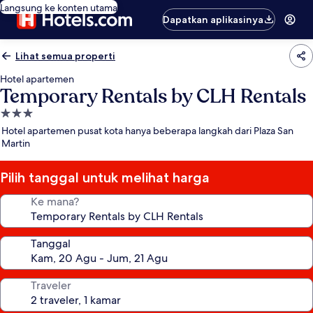
Langsung ke konten utama
Dapatkan aplikasinya
Lihat semua properti
Hotel apartemen
Temporary Rentals by CLH Rentals
Properti
bintang
Hotel apartemen pusat kota hanya beberapa langkah dari Plaza San
3.0
Martin
Pilih tanggal untuk melihat harga
Ke mana?
Tanggal
Traveler