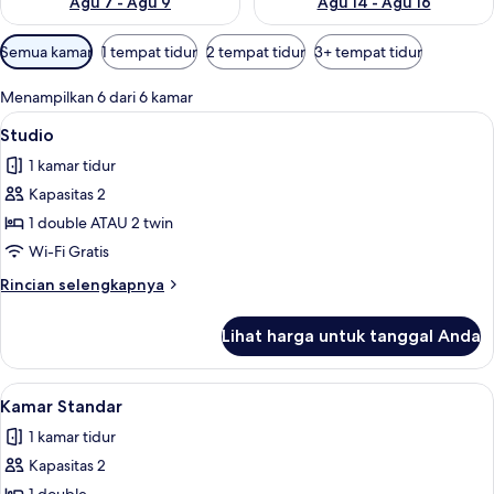
Agu 7 - Agu 9
Agu 14 - Agu 16
Filter
Semua kamar
1 tempat tidur
2 tempat tidur
3+ tempat tidur
tersedia
untuk
Menampilkan 6 dari 6 kamar
kamar
Lihat
Studio | Brankas, ruang kerja ramah la
6
Studio
semua
1 kamar tidur
foto
Kapasitas 2
untuk
Studio
1 double ATAU 2 twin
Wi-Fi Gratis
Rincian
Rincian selengkapnya
lebih
lanjut
Lihat harga untuk tanggal Anda
untuk
Studio
Lihat
Brankas, ruang kerja ramah laptop, tir
5
Kamar Standar
semua
1 kamar tidur
foto
Kapasitas 2
untuk