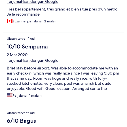
Terjemahkan dengan Google
Très bel appartement, très grand et bien situé près d’un métro.
Je le recommande
Suzanne, perjalanan 2 malam
Ulasan terverifikasi
10/10 Sempurna
2 Mar 2020
Terjemahkan dengan Google
Brief stay before airport. Was able to accommodate me with an
early check-in, which was really nice since I was leaving 5:30 pm
that same day. Room was huge and really nice, with fully-
stocked kitchenette, very clean, pool was smallish but quite
enjoyable. Good wifi. Good location. Arranged car to the
airport.
Perjalanan 1 malam
Ulasan terverifikasi
6/10 Bagus