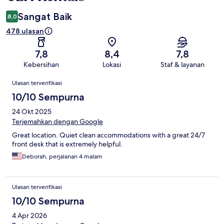
Sangat Baik
8,0
478 ulasan
7,8
8,4
7,8
Kebersihan
Lokasi
Staf & layanan
Ulasan
Ulasan terverifikasi
10/10 Sempurna
24 Okt 2025
Terjemahkan dengan Google
Great location. Quiet clean accommodations with a great 24/7
front desk that is extremely helpful.
Deborah, perjalanan 4 malam
Ulasan terverifikasi
10/10 Sempurna
4 Apr 2026