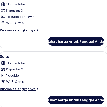
semua
1 kamar tidur
foto
Kapasitas 3
untuk
Apartemen,
1 double dan 1 twin
Beberapa
Wi-Fi Gratis
Tempat
Rincian
Rincian selengkapnya
Tidur
lebih
lanjut
Lihat harga untuk tanggal Anda
untuk
Apartemen,
Beberapa
Lihat
Suite | Area keluarga | Televisi 40-inc
5
Tempat
Suite
semua
Tidur
1 kamar tidur
foto
Kapasitas 2
untuk
Suite
1 double
Wi-Fi Gratis
Rincian
Rincian selengkapnya
lebih
lanjut
Lihat harga untuk tanggal Anda
untuk
Suite