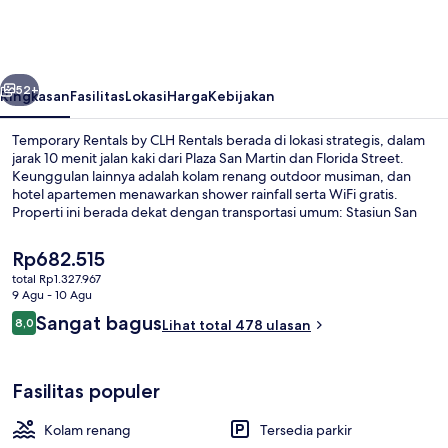
by
CLH
Rentals
belumnya
Berikutnya
52+
Ringkasan
Fasilitas
Lokasi
Harga
Kebijakan
Temporary Rentals by CLH Rentals berada di lokasi strategis, dalam
jarak 10 menit jalan kaki dari Plaza San Martin dan Florida Street.
Keunggulan lainnya adalah kolam renang outdoor musiman, dan
hotel apartemen menawarkan shower rainfall serta WiFi gratis.
Properti ini berada dekat dengan transportasi umum: Stasiun San
Martin berjarak 4 menit dan Stasiun Retiro San Martín berjarak 11
menit.
Harga
Rp682.515
saat
total Rp1.327.967
ini
9 Agu - 10 Agu
Ruang duduk lobi
Rp682.515
Ulasan
Sangat bagus
8,0
Lihat total 478 ulasan
8,0 dari 10
Fasilitas populer
Kolam renang
Tersedia parkir