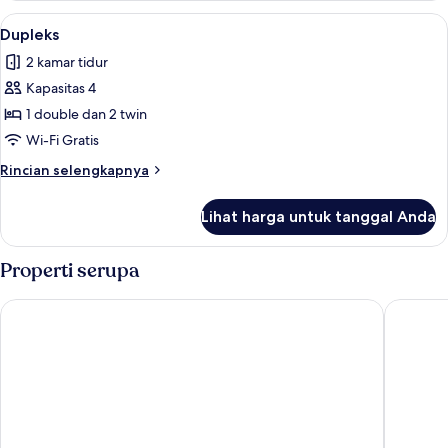
Lihat
Dupleks | Brankas, ruang kerja ramah l
4
Dupleks
semua
2 kamar tidur
foto
Kapasitas 4
untuk
Dupleks
1 double dan 2 twin
Wi-Fi Gratis
Rincian
Rincian selengkapnya
lebih
lanjut
Lihat harga untuk tanggal Anda
untuk
Dupleks
Properti serupa
Leonardo Da Vinci Aparts by MOT Rentals
El Misti 