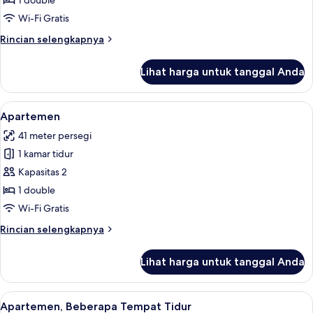
Kamar
1 double
Standar
Wi-Fi Gratis
Rincian
Rincian selengkapnya
lebih
lanjut
Lihat harga untuk tanggal Anda
untuk
Kamar
Standar
Lihat
Apartemen | Area keluarga | Televisi 
6
Apartemen
semua
41 meter persegi
foto
1 kamar tidur
untuk
Apartemen
Kapasitas 2
1 double
Wi-Fi Gratis
Rincian
Rincian selengkapnya
lebih
lanjut
Lihat harga untuk tanggal Anda
untuk
Apartemen
Lihat
Apartemen, Beberapa Tempat Tidur | Br
9
Apartemen, Beberapa Tempat Tidur