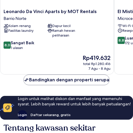
Leonardo
El
Leonardo Da Vinci Aparts by MOT Rentals
El Mist
Da
Misti
Barrio Norte
Microce
Vinci
Suites
Kolam renang
Dapur kecil
Wi-Fi 
Aparts
Buenos
Fasilitas laundry
Ramah hewan
Reseps
by
Aires
peliharaan
MOT
Microce
8.8
Luar
8,8
8.0
Rentals
Sangat Baik
dari
172 u
8,0
dari
Barrio
1 ulasan
10,
10,
Norte
Luar
Harga
Rp419.632
Sangat
Biasa,
sekarang
Baik,
total Rp1.280.416
172
Rp419.632
7 Agu - 8 Agu
1
ulasan
ulasan
Bandingkan dengan properti serupa
Login untuk melihat diskon dan manfaat yang memenuhi
syarat. Lebih banyak reward untuk lebih banyak petualangan!
Login
Daftar sekarang, gratis
Tentang kawasan sekitar