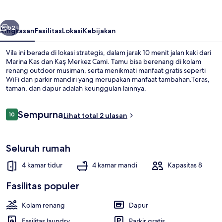
belumnya
Berikutnya
52+
Ringkasan
Fasilitas
Lokasi
Kebijakan
Vila ini berada di lokasi strategis, dalam jarak 10 menit jalan kaki dari
Marina Kas dan Kaş Merkez Cami. Tamu bisa berenang di kolam
renang outdoor musiman, serta menikmati manfaat gratis seperti
WiFi dan parkir mandiri yang merupakan manfaat tambahan.Teras,
taman, dan dapur adalah keunggulan lainnya.
Ulasan
Sempurna
10
Lihat total 2 ulasan
10 dari 10
Kolam renang outdoor musiman, den
Seluruh rumah
4 kamar tidur
4 kamar mandi
Kapasitas 8
Fasilitas populer
Kolam renang
Dapur
Fasilitas laundry
Parkir gratis