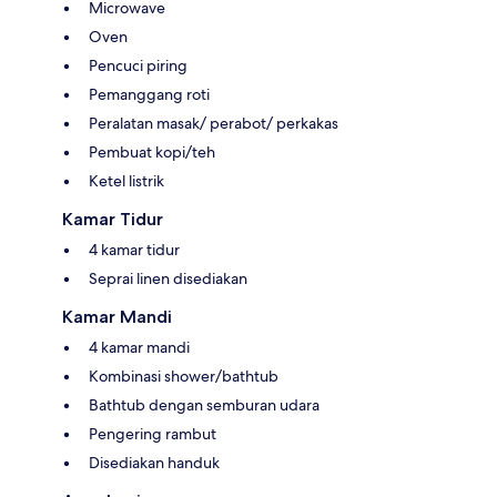
Microwave
Oven
Pencuci piring
Pemanggang roti
Peralatan masak/ perabot/ perkakas
Pembuat kopi/teh
Ketel listrik
Kamar Tidur
4 kamar tidur
Seprai linen disediakan
Kamar Mandi
4 kamar mandi
Kombinasi shower/bathtub
Bathtub dengan semburan udara
Pengering rambut
Disediakan handuk