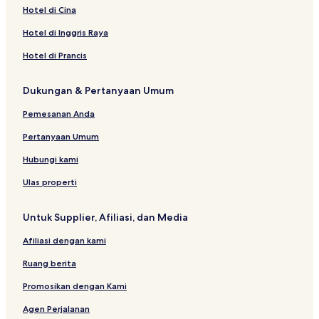
s
A
t
t
r
t
a
l
y
a
H
a
Hotel di Cina
d
e
e
m
K
H
a
n
o
B
u
l
l
V
a
o
s
t
o
Hotel di Inggris Raya
l
i
ş
t
i
e
u
t
l
e
y
l
t
Hotel di Prancis
s
l
l
o
i
O
a
n
q
Dukungan & Pertanyaan Umum
n
g
u
l
e
e
Pemesanan Anda
y
H
o
Pertanyaan Umum
t
e
Hubungi kami
l
&
Ulas properti
S
p
Untuk Supplier, Afiliasi, dan Media
a
Afiliasi dengan kami
Ruang berita
Promosikan dengan Kami
Agen Perjalanan