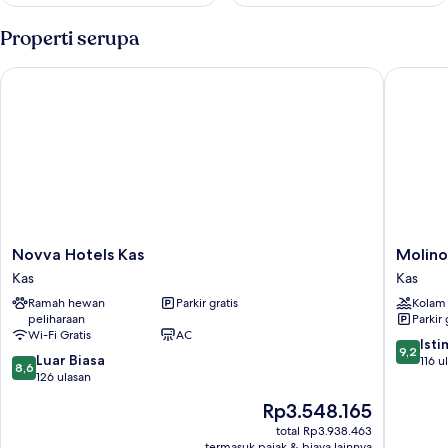
Properti serupa
Novva Hotels Kas
Molino H
Novva
Molino
Novva Hotels Kas
Molino
Hotels
Hotel
Kas
Kas
Kas
Kas
Ramah hewan
Parkir gratis
Kolam
Kas
peliharaan
Parkir 
Wi-Fi Gratis
AC
9.2
Ist
9,2
8.6
Luar Biasa
dari
116 u
8,6
dari
126 ulasan
10,
10,
Istimew
Harga
Rp3.548.165
Luar
116
sekarang
Biasa,
total Rp3.938.463
ulasan
Rp3.548.165
termasuk pajak & biaya lainnya