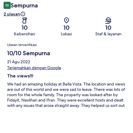
Sempurna
10
2 ulasan
10
10
10
Kebersihan
Lokasi
Staf & layanan
Ulasan
Ulasan terverifikasi
10/10 Sempurna
21 Agu 2022
Terjemahkan dengan Google
The views!!!
We had an amazing holiday at Bella Vista. The location and views
are out of this world and we were sad to leave. There was lots of
room for the whole family. The property was looked after by
Fidayit, Neslihan and Ifran. They were excellent hosts and dealt
with any issues that arose straight away. They helped us sort out
an airport transfer and car hire and gave us some fantastic
recommendations for the area. The Villa and grounds were
spotless. The sea platform access was a huge plus as well. The
furniture and furnishings in the Villa could really do with
updating and replacing to reflect the premium rental charges.