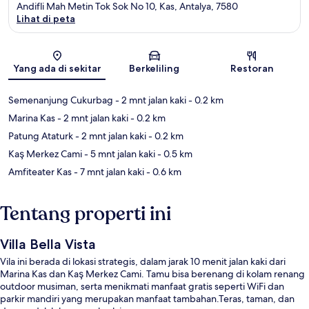
Andifli Mah Metin Tok Sok No 10, Kas, Antalya, 7580
Lihat di peta
Peta
Yang ada di sekitar
Berkeliling
Restoran
Semenanjung Cukurbag
- 2 mnt jalan kaki
- 0.2 km
Marina Kas
- 2 mnt jalan kaki
- 0.2 km
Patung Ataturk
- 2 mnt jalan kaki
- 0.2 km
Kaş Merkez Cami
- 5 mnt jalan kaki
- 0.5 km
Amfiteater Kas
- 7 mnt jalan kaki
- 0.6 km
Tentang properti ini
Villa Bella Vista
Vila ini berada di lokasi strategis, dalam jarak 10 menit jalan kaki dari
Marina Kas dan Kaş Merkez Cami. Tamu bisa berenang di kolam renang
outdoor musiman, serta menikmati manfaat gratis seperti WiFi dan
parkir mandiri yang merupakan manfaat tambahan.Teras, taman, dan