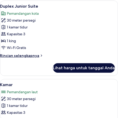
Elite
Lihat
Seprai Frette Italia, seprai premium,
5
Duplex Junior Suite
semua
Pemandangan kota
foto
30 meter persegi
untuk
Duplex
1 kamar tidur
Junior
Kapasitas 3
Suite
1 king
Wi-Fi Gratis
Rincian
Rincian selengkapnya
lebih
lanjut
Lihat harga untuk tanggal Anda
untuk
Duplex
Junior
Lihat
Seprai Frette Italia, seprai premium,
5
Suite
Kamar
semua
Pemandangan laut
foto
30 meter persegi
untuk
Kamar
1 kamar tidur
Kapasitas 3