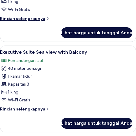
1 king
Wi-Fi Gratis
Rincian
Rincian selengkapnya
lebih
lanjut
Lihat harga untuk tanggal Anda
untuk
Kamar
Lihat
Executive Suite Sea view with Balcony 
7
Executive Suite Sea view with Balcony
semua
Pemandangan laut
foto
40 meter persegi
untuk
Executive
1 kamar tidur
Suite
Kapasitas 3
Sea
1 king
view
Wi-Fi Gratis
with
Rincian
Rincian selengkapnya
Balcony
lebih
lanjut
Lihat harga untuk tanggal Anda
untuk
Executive
Suite