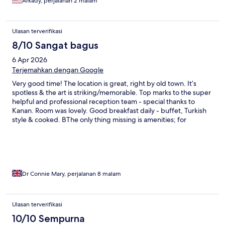
Arkady, perjalanan 2 malam
Ulasan terverifikasi
8/10 Sangat bagus
6 Apr 2026
Terjemahkan dengan Google
Very good time! The location is great, right by old town. It’s
spotless & the art is striking/memorable. Top marks to the super
helpful and professional reception team - special thanks to
Kanan. Room was lovely. Good breakfast daily - buffet, Turkish
style & cooked. BThe only thing missing is amenities; for
evening. food a chef has to come from another location, and the
sale of drinks mysteriously stopped. Not a big issue - we ate out
and used the room fridge - but it’s unusual for a place of this
calibre. Would be an easy 5-star with that sorted. Best thing was
the staff; whole team.
Dr Connie Mary, perjalanan 8 malam
Ulasan terverifikasi
10/10 Sempurna