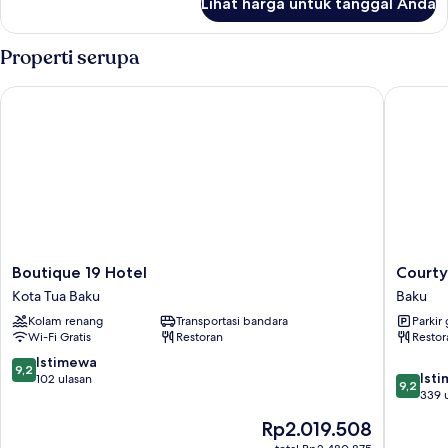
Lihat harga untuk tanggal Anda
untuk
Duplex
Suite
Properti serupa
Boutique 19 Hotel
Courtyar
Boutique
Courtya
Boutique 19 Hotel
Courty
19
by
Kota Tua Baku
Baku
Hotel
Marriott
Kolam renang
Transportasi bandara
Parkir 
Kota
Baku
Wi-Fi Gratis
Restoran
Restor
Tua
Baku
Baku
9.2
Istimewa
9,2
9.2
Ist
dari
102 ulasan
9,2
dari
339 
10,
10,
Istimewa,
Harga
Rp2.019.508
Istimew
102
sekarang