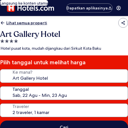
Langsung ke konten utama
Dapatkan aplikasinya
Lihat semua properti
Art Gallery Hotel
Properti
bintang
Hotel pusat kota, mudah dijangkau dari Sirkuit Kota Baku
4.0
Pilih tanggal untuk melihat harga
Ke mana?
Tanggal
Traveler
Cari