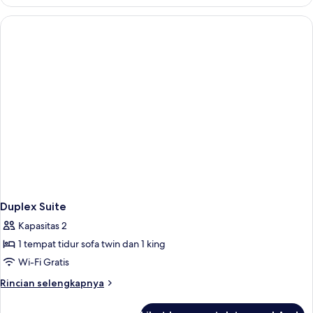
Gallery
Twin
Room
Duplex Suite
Kapasitas 2
1 tempat tidur sofa twin dan 1 king
Wi-Fi Gratis
Rincian
Rincian selengkapnya
lebih
lanjut