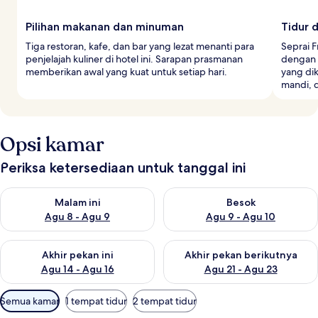
Pilihan makanan dan minuman
Tidur
Tiga restoran, kafe, dan bar yang lezat menanti para
Seprai F
penjelajah kuliner di hotel ini. Sarapan prasmanan
dengan 
memberikan awal yang kuat untuk setiap hari.
yang dik
mandi, d
Opsi kamar
Periksa ketersediaan untuk tanggal ini
Periksa ketersediaan untuk malam ini Agu 8 - Agu 9
Periksa ketersediaan untuk be
Malam ini
Besok
Agu 8 - Agu 9
Agu 9 - Agu 10
Periksa ketersediaan untuk akhir pekan ini Agu 14 - Agu 16
Periksa ketersediaan untuk ak
Akhir pekan ini
Akhir pekan berikutnya
Agu 14 - Agu 16
Agu 21 - Agu 23
Filter
Semua kamar
1 tempat tidur
2 tempat tidur
tersedia