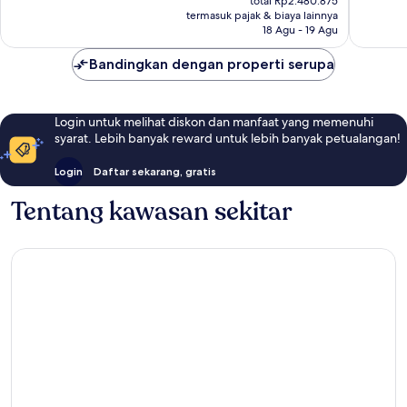
339
total Rp2.480.875
ulasan
Rp2.019.508
termasuk pajak & biaya lainnya
ulasan
18 Agu - 19 Agu
Bandingkan dengan properti serupa
Login untuk melihat diskon dan manfaat yang memenuhi
syarat. Lebih banyak reward untuk lebih banyak petualangan!
Login
Daftar sekarang, gratis
Tentang kawasan sekitar