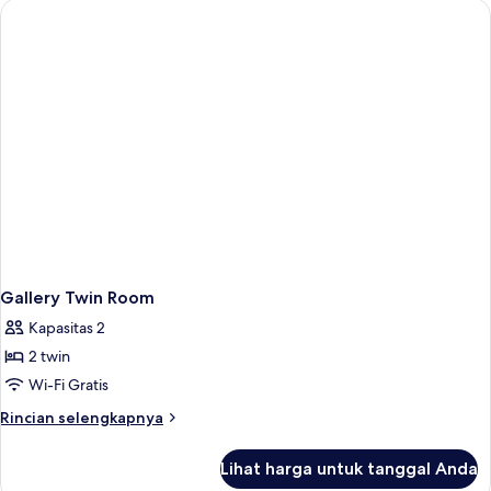
Gallery Twin Room
Kapasitas 2
2 twin
Wi-Fi Gratis
Rincian
Rincian selengkapnya
lebih
lanjut
Lihat harga untuk tanggal Anda
untuk