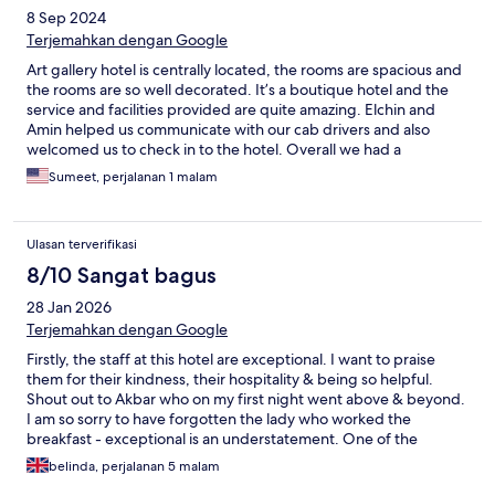
8 Sep 2024
Terjemahkan dengan Google
Art gallery hotel is centrally located, the rooms are spacious and
the rooms are so well decorated. It’s a boutique hotel and the
service and facilities provided are quite amazing. Elchin and
Amin helped us communicate with our cab drivers and also
welcomed us to check in to the hotel. Overall we had a
wonderful stay and this is a recommended stay for your next
Sumeet, perjalanan 1 malam
visit.
Ulasan terverifikasi
8/10 Sangat bagus
28 Jan 2026
Terjemahkan dengan Google
Firstly, the staff at this hotel are exceptional. I want to praise
them for their kindness, their hospitality & being so helpful.
Shout out to Akbar who on my first night went above & beyond.
I am so sorry to have forgotten the lady who worked the
breakfast - exceptional is an understatement. One of the
sweetest people I have met on this trip, single-handedly
belinda, perjalanan 5 malam
managed the room & always with a smile. The staff truly are the