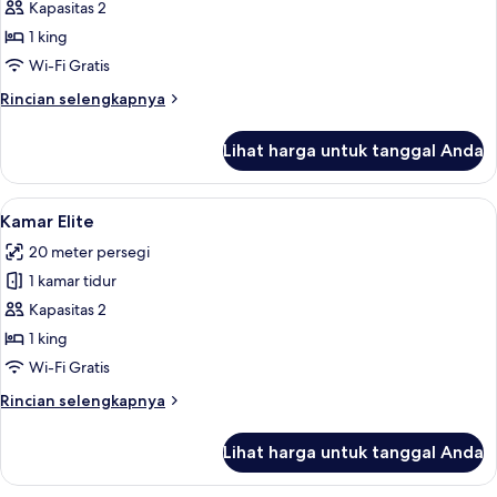
Twin
Kapasitas 2
Deluks
1 king
Wi-Fi Gratis
Rincian
Rincian selengkapnya
lebih
lanjut
Lihat harga untuk tanggal Anda
untuk
Kamar
Twin
Lihat
Seprai Frette Italia, seprai premium,
4
Deluks
Kamar Elite
semua
20 meter persegi
foto
1 kamar tidur
untuk
Kamar
Kapasitas 2
Elite
1 king
Wi-Fi Gratis
Rincian
Rincian selengkapnya
lebih
lanjut
Lihat harga untuk tanggal Anda
untuk
Kamar