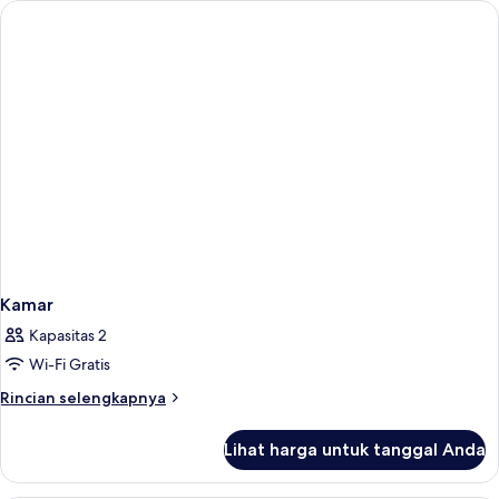
Sea
view
with
Balcony
Kamar
Kapasitas 2
Wi-Fi Gratis
Rincian
Rincian selengkapnya
lebih
lanjut
Lihat harga untuk tanggal Anda
untuk
Kamar