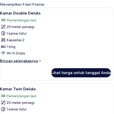
untuk
Menampilkan 9 dari 9 kamar
kamar
Lihat
Seprai Frette Italia, seprai premium,
13
Kamar Double Deluks
semua
Pemandangan laut
foto
20 meter persegi
untuk
Kamar
1 kamar tidur
Double
Kapasitas 2
Deluks
1 king
Wi-Fi Gratis
Rincian
Rincian selengkapnya
lebih
lanjut
Lihat harga untuk tanggal Anda
untuk
Kamar
Double
Lihat
Kamar Twin Deluks | Seprai Frette Ita
5
Deluks
Kamar Twin Deluks
semua
Pemandangan laut
foto
20 meter persegi
untuk
Kamar
1 kamar tidur