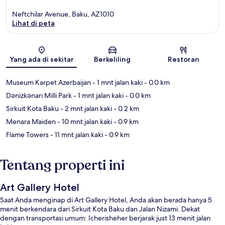
Neftchilar Avenue, Baku, AZ1010
Lihat di peta
Peta
Yang ada di sekitar
Berkeliling
Restoran
Museum Karpet Azerbaijan
- 1 mnt jalan kaki
- 0.0 km
Dənizkənarı Milli Park
- 1 mnt jalan kaki
- 0.0 km
Sirkuit Kota Baku
- 2 mnt jalan kaki
- 0.2 km
Menara Maiden
- 10 mnt jalan kaki
- 0.9 km
Flame Towers
- 11 mnt jalan kaki
- 0.9 km
Tentang properti ini
Art Gallery Hotel
Saat Anda menginap di Art Gallery Hotel, Anda akan berada hanya 5
menit berkendara dari Sirkuit Kota Baku dan Jalan Nizami. Dekat
dengan transportasi umum: Icherisheher berjarak just 13 menit jalan