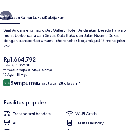
belumnya
Berikutnya
62+
Ringkasan
Kamar
Lokasi
Kebijakan
Saat Anda menginap di Art Gallery Hotel, Anda akan berada hanya 5
menit berkendara dari Sirkuit Kota Baku dan Jalan Nizami. Dekat
dengan transportasi umum: Icherisheher berjarak just 13 menit jalan
kaki.
Harga
Rp1.664.792
saat
total Rp2.062.311
ini
termasuk pajak & biaya lainnya
Rp1.664.792
17 Agu - 18 Agu
Detail interior
Ulasan
Sempurna
9,4
Lihat total 28 ulasan
9,4 dari 10
Fasilitas populer
Transportasi bandara
Wi-Fi Gratis
AC
Fasilitas laundry