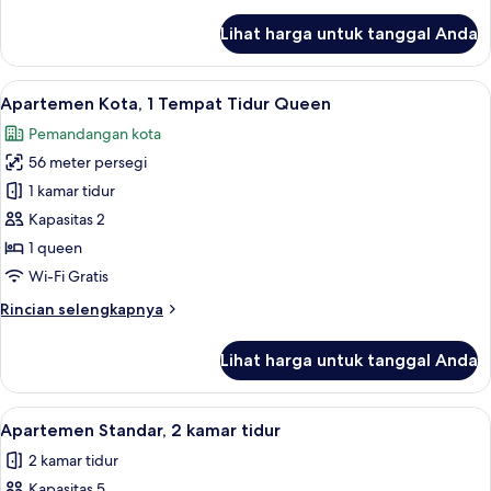
lebih
lanjut
Lihat harga untuk tanggal Anda
untuk
Apartemen
Desain,
Lihat
Apartemen Kota, 1 Tempat Tidur Queen 
24
3
Apartemen Kota, 1 Tempat Tidur Queen
semua
kamar
Pemandangan kota
tidur
foto
56 meter persegi
untuk
Apartemen
1 kamar tidur
Kota,
Kapasitas 2
1
1 queen
Tempat
Wi-Fi Gratis
Tidur
Rincian
Rincian selengkapnya
Queen
lebih
lanjut
Lihat harga untuk tanggal Anda
untuk
Apartemen
Kota,
Lihat
Apartemen Standar, 2 kamar tidur | Are
22
1
Apartemen Standar, 2 kamar tidur
semua
Tempat
2 kamar tidur
Tidur
foto
Queen
Kapasitas 5