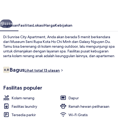
Apartment
belumnya
Berikutnya
223+
Ringkasan
Fasilitas
Lokasi
Harga
Kebijakan
Di Sunrise City Apartment, Anda akan berada 5 menit berkendara
dari Museum Seni Rupa Kota Ho Chi Minh dan Galaxy Nguyen Du.
Tamu bisa berenang di kolam renang outdoor, lalu mengunjungi spa
untuk dimanjakan dengan layanan spa. Fasilitas pusat kebugaran
serta kolam renang anak adalah keunggulan lainnya, dan apartemen
dilengkapi kolam renang pribadi dan dapur.
Ulasan
Bagus
6,8
Lihat total 13 ulasan
6,8 dari 10
Televisi layar datar 52-inci dengan sa
Fasilitas populer
Kolam renang
Dapur
Fasilitas laundry
Ramah hewan peliharaan
Tersedia parkir
Wi-Fi Gratis