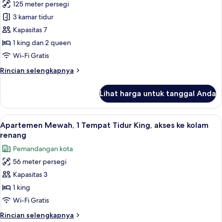
King
125 meter persegi
Apartemen
Bed
3 kamar tidur
Mewah,
and
1
3
Kapasitas 7
Queen
kamar
1 king dan 2 queen
Bed)
tidur,
Wi-Fi Gratis
pemandangan
Rincian
Rincian selengkapnya
kota
lebih
(3
lanjut
Lihat harga untuk tanggal Anda
untuk
King
Apartemen
Beds)
Mewah,
Lihat
Apartemen Mewah, 1 Tempat Tidur King
50
3
Apartemen Mewah, 1 Tempat Tidur King, akses ke kolam
semua
kamar
renang
tidur,
foto
Pemandangan kota
pemandangan
untuk
kota
56 meter persegi
Apartemen
(3
Kapasitas 3
Mewah,
King
Beds)
1
1 king
Tempat
Wi-Fi Gratis
Tidur
Rincian
Rincian selengkapnya