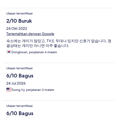
below average. Wouldn't stay again.
Ulasan terverifikasi
2/10 Buruk
24 Okt 2022
Terjemahkan dengan Google
숙소에는 개미가 많았고, TV도 두대나 있지만 신호가 없습니다, 청
결상태는 개미만 아니면 아주 좋습니다.
Donghwan, perjalanan 6 malam
Ulasan terverifikasi
6/10 Bagus
24 Jul 2026
Tuong Vy, perjalanan 3 malam
Ulasan terverifikasi
6/10 Bagus