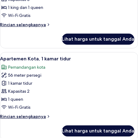
untuk
Apartemen
1 king dan 1 queen
Standar,
Wi-Fi Gratis
2
Rincian
Rincian selengkapnya
kamar
lebih
tidur
lanjut
Lihat harga untuk tanggal Anda
untuk
Apartemen
Standar,
Lihat
Apartemen Kota, 1 kamar tidur | Area k
1
2
Apartemen Kota, 1 kamar tidur
semua
kamar
Pemandangan kota
tidur
foto
56 meter persegi
untuk
Apartemen
1 kamar tidur
Kota,
Kapasitas 2
1
1 queen
kamar
Wi-Fi Gratis
tidur
Rincian
Rincian selengkapnya
lebih
lanjut
Lihat harga untuk tanggal Anda
untuk