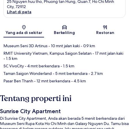
25 Nguyen huu tho, Phuong tan Hung, Quan 7, Ho Chi Minh
City, 72912
Lihat di peta
Peta
Yang ada di sekitar
Berkeliling
Restoran
Museum Seni 3D Artinus
- 10 mnt jalan kaki
- 0.9 km
RMIT University Vietnam, Kampus Saigon Selatan
- 17 mnt jalan kaki
- 1.5 km
SC VivoCity
- 4 mnt berkendara
- 1.5 km
Taman Saigon Wonderland
- 5 mnt berkendara
- 2.7 km
Pasar Ben Thanh
- 12 mnt berkendara
- 4.5 km
Tentang properti ini
Sunrise City Apartment
Di Sunrise City Apartment, Anda akan berada 5 menit berkendara dari
Museum Seni Rupa Kota Ho Chi Minh dan Galaxy Nguyen Du. Tamu bisa
berenang di kolam renang outdoor, lalu mengunjungi spa untuk