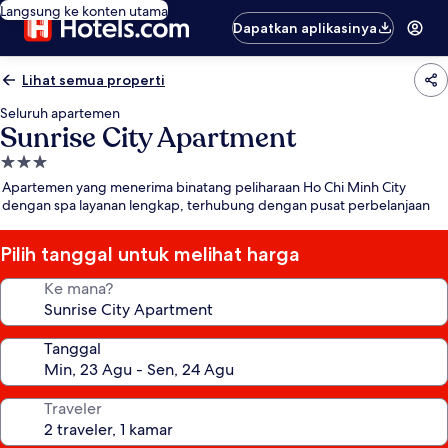
Langsung ke konten utama
Dapatkan aplikasinya
Lihat semua properti
Seluruh apartemen
Sunrise City Apartment
Properti
bintang
Apartemen yang menerima binatang peliharaan Ho Chi Minh City
3.0
dengan spa layanan lengkap, terhubung dengan pusat perbelanjaan
Pilih tanggal untuk melihat harga
Ke mana?
Tanggal
Traveler