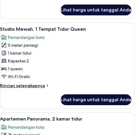
King,
lebih
akses
lanjut
Lihat harga untuk tanggal Anda
untuk
ke
Apartemen
kolam
Mewah,
Lihat
Studio Mewah, 1 Tempat Tidur Queen | 
renang
50
1
Studio Mewah, 1 Tempat Tidur Queen
semua
Tempat
Pemandangan kota
Tidur
foto
King,
5 meter persegi
untuk
akses
Studio
1 kamar tidur
ke
Mewah,
kolam
Kapasitas 2
renang
1
1 queen
Tempat
Wi-Fi Gratis
Tidur
Rincian
Rincian selengkapnya
Queen
lebih
lanjut
Lihat harga untuk tanggal Anda
untuk
Studio
Mewah,
Lihat
Televisi layar datar 52-inci dengan sa
44
1
Apartemen Panorama, 2 kamar tidur
semua
Tempat
Pemandangan kota
Tidur
foto
Queen