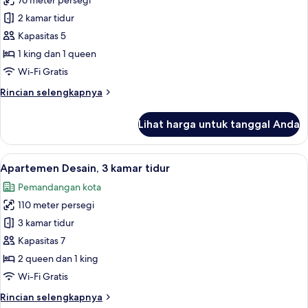
76 meter persegi
untuk
Apartemen
2 kamar tidur
Panorama,
Kapasitas 5
2
1 king dan 1 queen
kamar
Wi-Fi Gratis
tidur
Rincian
Rincian selengkapnya
lebih
lanjut
Lihat harga untuk tanggal Anda
untuk
Apartemen
Panorama,
Lihat
Apartemen Desain, 3 kamar tidur | Area
40
2
Apartemen Desain, 3 kamar tidur
semua
kamar
Pemandangan kota
tidur
foto
110 meter persegi
untuk
Apartemen
3 kamar tidur
Desain,
Kapasitas 7
3
2 queen dan 1 king
kamar
Wi-Fi Gratis
tidur
Rincian
Rincian selengkapnya