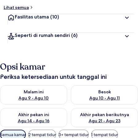
Lihat semua
Fasilitas utama
(10)
Seperti di rumah sendiri
(6)
Opsi kamar
Periksa ketersediaan untuk tanggal ini
Periksa ketersediaan untuk malam ini Agu 9 - Agu 10
Periksa ketersediaan untuk be
Malam ini
Besok
Agu 9 - Agu 10
Agu 10 - Agu 11
Periksa ketersediaan untuk akhir pekan ini Agu 14 - Agu 16
Periksa ketersediaan untuk ak
Akhir pekan ini
Akhir pekan berikutnya
Agu 14 - Agu 16
Agu 21 - Agu 23
Filter
Semua kamar
2 tempat tidur
3+ tempat tidur
1 tempat tidur