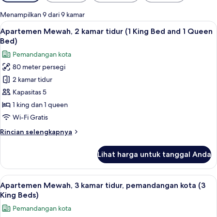
tersedia
untuk
Menampilkan 9 dari 9 kamar
kamar
Lihat
Televisi layar datar 52-inci dengan sa
50
Apartemen Mewah, 2 kamar tidur (1 King Bed and 1 Queen
semua
Bed)
foto
Pemandangan kota
untuk
80 meter persegi
Apartemen
2 kamar tidur
Mewah,
2
Kapasitas 5
kamar
1 king dan 1 queen
tidur
Wi-Fi Gratis
(1
Rincian
Rincian selengkapnya
King
lebih
Bed
lanjut
Lihat harga untuk tanggal Anda
untuk
and
Apartemen
1
Mewah,
Lihat
Pemandangan balkon
Queen
50
2
Apartemen Mewah, 3 kamar tidur, pemandangan kota (3
semua
Bed)
kamar
King Beds)
tidur
foto
Pemandangan kota
(1
untuk