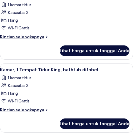
semua
Tidur
1 kamar tidur
King,
foto
difabel
Kapasitas 3
untuk
rungu
Kamar,
1 king
1
Wi-Fi Gratis
Tempat
Rincian
Rincian selengkapnya
Tidur
lebih
King,
lanjut
Lihat harga untuk tanggal Anda
untuk
difabel
Kamar,
rungu
1
Lihat
Brankas, meja kerja, ruang kerja rama
(High
8
Tempat
Kamar, 1 Tempat Tidur King, bathtub difabel
semua
Tidur
Floor)
1 kamar tidur
King,
foto
difabel
Kapasitas 3
untuk
rungu
Kamar,
1 king
(High
1
Floor)
Wi-Fi Gratis
Tempat
Rincian
Rincian selengkapnya
Tidur
lebih
King,
lanjut
Lihat harga untuk tanggal Anda
untuk
bathtub
Kamar,