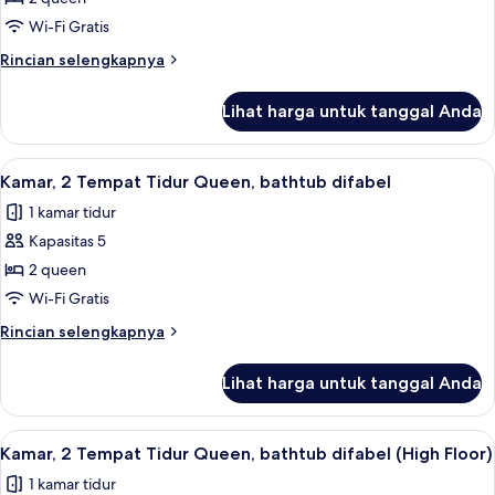
2
Wi-Fi Gratis
Tempat
Rincian
Rincian selengkapnya
Tidur
lebih
Queen,
lanjut
Lihat harga untuk tanggal Anda
untuk
difabel
Kamar,
rungu
2
Lihat
Brankas, meja kerja, ruang kerja rama
(High
7
Tempat
Kamar, 2 Tempat Tidur Queen, bathtub difabel
semua
Tidur
Floor)
1 kamar tidur
Queen,
foto
difabel
Kapasitas 5
untuk
rungu
Kamar,
2 queen
(High
2
Floor)
Wi-Fi Gratis
Tempat
Rincian
Rincian selengkapnya
Tidur
lebih
Queen,
lanjut
Lihat harga untuk tanggal Anda
untuk
bathtub
Kamar,
difabel
2
Lihat
Brankas, meja kerja, ruang kerja rama
4
Tempat
Kamar, 2 Tempat Tidur Queen, bathtub difabel (High Floor)
semua
Tidur
1 kamar tidur
Queen,
foto