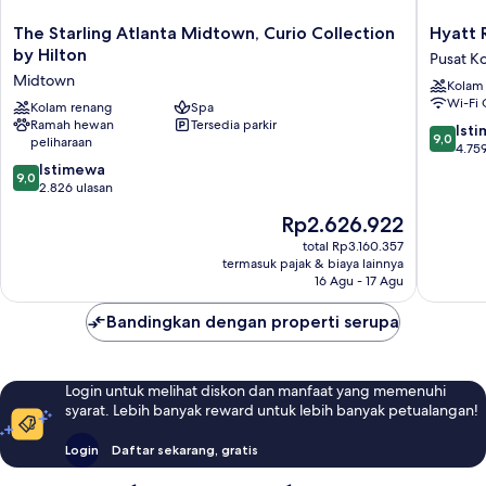
The
Hyatt
The Starling Atlanta Midtown, Curio Collection
Hyatt 
Starling
Regenc
by Hilton
Pusat Ko
Atlanta
Atlanta
Midtown
Kolam
Midtown,
Downto
Wi-Fi 
Curio
Kolam renang
Spa
Pusat
Ramah hewan
Tersedia parkir
Collection
Kota
9.0
Ist
9,0
peliharaan
by
Atlanta
dari
4.759
Hilton
9.0
10,
Istimewa
9,0
Midtown
dari
Istimew
2.826 ulasan
10,
4.759
Harga
Rp2.626.922
Istimewa,
ulasan
sekarang
2.826
total Rp3.160.357
Rp2.626.922
termasuk pajak & biaya lainnya
ulasan
16 Agu - 17 Agu
Bandingkan dengan properti serupa
Login untuk melihat diskon dan manfaat yang memenuhi
syarat. Lebih banyak reward untuk lebih banyak petualangan!
Login
Daftar sekarang, gratis