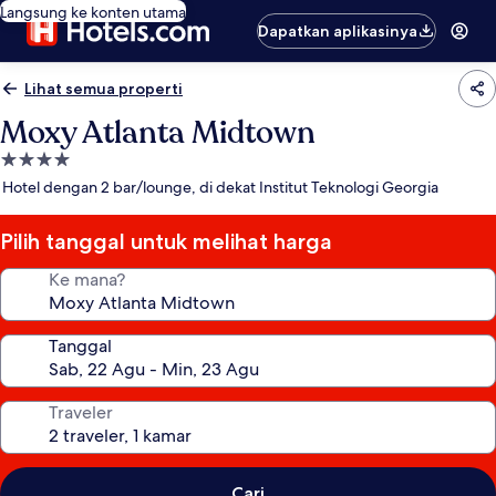
Langsung ke konten utama
Dapatkan aplikasinya
Lihat semua properti
Moxy Atlanta Midtown
Properti
bintang
Hotel dengan 2 bar/lounge, di dekat Institut Teknologi Georgia
4.0
Pilih tanggal untuk melihat harga
Ke mana?
Tanggal
Traveler
Cari