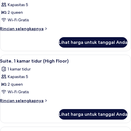
bathtub
Kapasitas 5
untuk
difabel
Kamar,
2 queen
2
Wi-Fi Gratis
Tempat
Rincian
Rincian selengkapnya
Tidur
lebih
Queen,
lanjut
Lihat harga untuk tanggal Anda
untuk
bathtub
Kamar,
difabel
2
Lihat
Suite, 1 kamar tidur (High Floor) | Area
(High
8
Tempat
Suite, 1 kamar tidur (High Floor)
semua
Tidur
Floor)
1 kamar tidur
Queen,
foto
bathtub
Kapasitas 5
untuk
difabel
Suite,
2 queen
(High
1
Floor)
Wi-Fi Gratis
kamar
Rincian
Rincian selengkapnya
tidur
lebih
(High
lanjut
Lihat harga untuk tanggal Anda
untuk
Floor)
Suite,
1
Lihat
Suite, 1 kamar tidur, difabel rungu (Ro