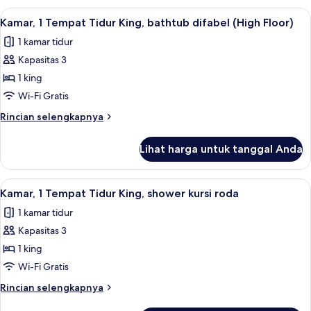
difabel
1
Lihat
Brankas, meja kerja, ruang kerja rama
5
Tempat
Kamar, 1 Tempat Tidur King, bathtub difabel (High Floor)
semua
Tidur
1 kamar tidur
King,
foto
bathtub
Kapasitas 3
untuk
difabel
Kamar,
1 king
1
Wi-Fi Gratis
Tempat
Rincian
Rincian selengkapnya
Tidur
lebih
King,
lanjut
Lihat harga untuk tanggal Anda
untuk
bathtub
Kamar,
difabel
1
Lihat
Brankas, meja kerja, ruang kerja rama
(High
8
Tempat
Kamar, 1 Tempat Tidur King, shower kursi roda
semua
Tidur
Floor)
1 kamar tidur
King,
foto
bathtub
Kapasitas 3
untuk
difabel
Kamar,
1 king
(High
1
Floor)
Wi-Fi Gratis
Tempat
Rincian
Rincian selengkapnya
Tidur
lebih