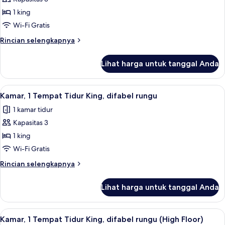
untuk
Kamar,
1 king
1
Wi-Fi Gratis
Tempat
Rincian
Rincian selengkapnya
Tidur
lebih
King
lanjut
Lihat harga untuk tanggal Anda
untuk
(High
Kamar,
Floor)
1
Lihat
Brankas, meja kerja, ruang kerja rama
8
Tempat
Kamar, 1 Tempat Tidur King, difabel rungu
semua
Tidur
1 kamar tidur
King
foto
(High
Kapasitas 3
untuk
Floor)
Kamar,
1 king
1
Wi-Fi Gratis
Tempat
Rincian
Rincian selengkapnya
Tidur
lebih
King,
lanjut
Lihat harga untuk tanggal Anda
untuk
difabel
Kamar,
rungu
1
Lihat
Brankas, meja kerja, ruang kerja rama
5
Tempat
Kamar, 1 Tempat Tidur King, difabel rungu (High Floor)