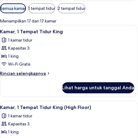
Filter
Semua kamar
1 tempat tidur
2 tempat tidur
tersedia
untuk
Menampilkan 17 dari 17 kamar
kamar
Lihat
Brankas, meja kerja, ruang kerja rama
8
Kamar, 1 Tempat Tidur King
semua
1 kamar tidur
foto
Kapasitas 3
untuk
Kamar,
1 king
1
Wi-Fi Gratis
Tempat
Rincian
Rincian selengkapnya
Tidur
lebih
King
lanjut
Lihat harga untuk tanggal Anda
untuk
Kamar,
1
Lihat
Brankas, meja kerja, ruang kerja rama
5
Tempat
Kamar, 1 Tempat Tidur King (High Floor)
semua
Tidur
1 kamar tidur
King
foto
Kapasitas 3
untuk
Kamar,
1 king