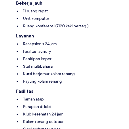
Bekerja jauh
11 ruang rapat
Unit komputer
Ruang konferensi (7120 kaki persegi)
Layanan
Resepsionis 24 jam
Fasilitas laundry
Penitipan koper
Staf multibahasa
Kursi berjemur kolam renang
Payung kolam renang
Fasilitas
Taman atap
Perapian di lobi
Klub kesehatan 24 jam
Kolam renang outdoor