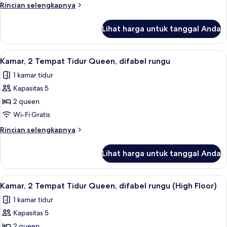
Tempat
Rincian
Rincian selengkapnya
Tidur
lebih
Queen
lanjut
Lihat harga untuk tanggal Anda
untuk
(High
Kamar,
Floor)
2
Lihat
Brankas, meja kerja, ruang kerja rama
7
Tempat
Kamar, 2 Tempat Tidur Queen, difabel rungu
semua
Tidur
1 kamar tidur
Queen
foto
(High
Kapasitas 5
untuk
Floor)
Kamar,
2 queen
2
Wi-Fi Gratis
Tempat
Rincian
Rincian selengkapnya
Tidur
lebih
Queen,
lanjut
Lihat harga untuk tanggal Anda
untuk
difabel
Kamar,
rungu
2
Lihat
Brankas, meja kerja, ruang kerja rama
4
Tempat
Kamar, 2 Tempat Tidur Queen, difabel rungu (High Floor)
semua
Tidur
1 kamar tidur
Queen,
foto
difabel
Kapasitas 5
untuk
rungu
Kamar,
2 queen