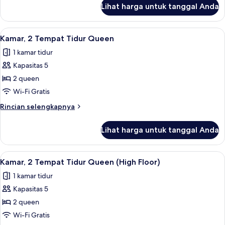
King,
lanjut
Lihat harga untuk tanggal Anda
untuk
shower
Kamar,
kursi
1
Lihat
Brankas, meja kerja, ruang kerja rama
roda
7
Tempat
Kamar, 2 Tempat Tidur Queen
semua
Tidur
1 kamar tidur
King,
foto
shower
Kapasitas 5
untuk
kursi
Kamar,
2 queen
roda
2
Wi-Fi Gratis
Tempat
Rincian
Rincian selengkapnya
Tidur
lebih
Queen
lanjut
Lihat harga untuk tanggal Anda
untuk
Kamar,
2
Lihat
Brankas, meja kerja, ruang kerja rama
4
Tempat
Kamar, 2 Tempat Tidur Queen (High Floor)
semua
Tidur
1 kamar tidur
Queen
foto
Kapasitas 5
untuk
Kamar,
2 queen
2
Wi-Fi Gratis