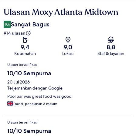
Ulasan Moxy Atlanta Midtown
Ulasan
Sangat Bagus
8,6
914 ulasan
9,4
9,0
8,8
Kebersihan
Lokasi
Staf & layanan
Ulasan
Ulasan terverifikasi
10/10 Sempurna
20 Jul 2026
Terjemahkan dengan Google
Pool bar was great food was good
David, perjalanan 3 malam
Ulasan terverifikasi
10/10 Sempurna