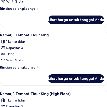
1
Wi-Fi Gratis
Tempat
Rincian
Rincian selengkapnya
Tidur
lebih
King
lanjut
Lihat harga untuk tanggal Anda
untuk
(High
Kamar,
Floor)
1
Lihat
Brankas, meja kerja, ruang kerja rama
7
Tempat
Kamar, 1 Tempat Tidur King
semua
Tidur
1 kamar tidur
King
foto
(High
Kapasitas 3
untuk
Floor)
Kamar,
1 king
1
Wi-Fi Gratis
Tempat
Rincian
Rincian selengkapnya
Tidur
lebih
King
lanjut
Lihat harga untuk tanggal Anda
untuk
Kamar,
1
Lihat
Brankas, meja kerja, ruang kerja rama
7
Tempat
Kamar, 1 Tempat Tidur King (High Floor)
semua
Tidur
1 kamar tidur
King
foto
Kapasitas 3