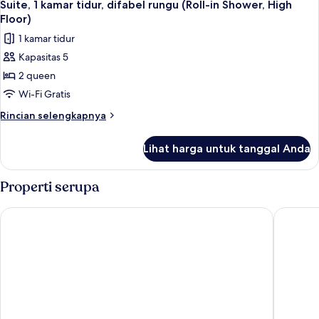
10
kamar
Suite, 1 kamar tidur, difabel rungu (Roll-in Shower, High
semua
tidur
Floor)
(High
foto
1 kamar tidur
Floor)
untuk
Kapasitas 5
Suite,
2 queen
1
kamar
Wi-Fi Gratis
tidur,
Rincian
Rincian selengkapnya
difabel
lebih
lanjut
rungu
Lihat harga untuk tanggal Anda
untuk
(Roll-
Suite,
in
1
Properti serupa
Shower,
kamar
tidur,
High
The Starling Atlanta Midtown, Curio Collection by Hilton
Hyatt R
difabel
Floor)
rungu
(Roll-
in
Shower,
High
Floor)