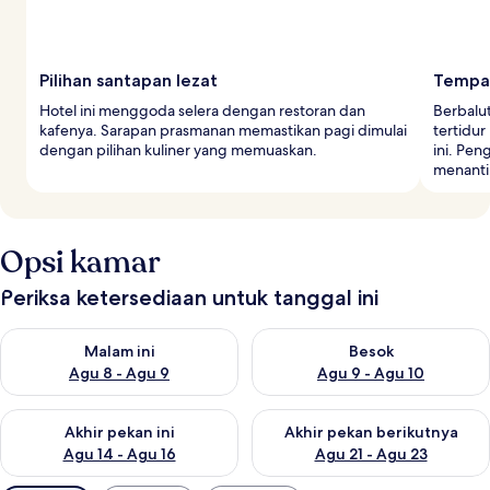
Pilihan santapan lezat
Tempat
Hotel ini menggoda selera dengan restoran dan
Berbalu
kafenya. Sarapan prasmanan memastikan pagi dimulai
tertidur
dengan pilihan kuliner yang memuaskan.
ini. Pe
menanti
Opsi kamar
Periksa ketersediaan untuk tanggal ini
Periksa ketersediaan untuk malam ini Agu 8 - Agu 9
Periksa ketersediaan untuk be
Malam ini
Besok
Agu 8 - Agu 9
Agu 9 - Agu 10
Periksa ketersediaan untuk akhir pekan ini Agu 14 - Agu 16
Periksa ketersediaan untuk ak
Akhir pekan ini
Akhir pekan berikutnya
Agu 14 - Agu 16
Agu 21 - Agu 23