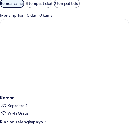
Filter
Semua kamar
1 tempat tidur
2 tempat tidur
tersedia
untuk
Menampilkan 10 dari 10 kamar
kamar
Kamar
Kapasitas 2
Wi-Fi Gratis
Rincian
Rincian selengkapnya
lebih