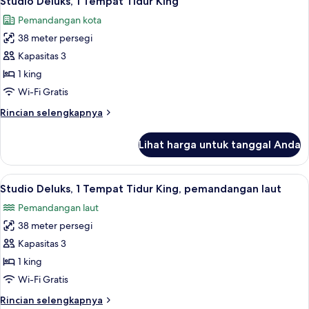
Studio Deluks, 1 Tempat Tidur King
semua
kamar
Pemandangan kota
tidur
foto
(King)
38 meter persegi
untuk
Studio
Kapasitas 3
Deluks,
1 king
1
Wi-Fi Gratis
Tempat
Rincian
Rincian selengkapnya
Tidur
lebih
King
lanjut
Lihat harga untuk tanggal Anda
untuk
Studio
Deluks,
Lihat
Seprai premium, brankas, meja kerja, 
4
1
Studio Deluks, 1 Tempat Tidur King, pemandangan laut
semua
Tempat
Pemandangan laut
Tidur
foto
King
38 meter persegi
untuk
Studio
Kapasitas 3
Deluks,
1 king
1
Wi-Fi Gratis
Tempat
Rincian
Rincian selengkapnya
Tidur