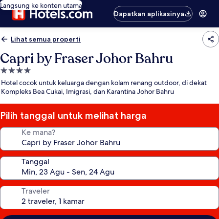
Langsung ke konten utama
Dapatkan aplikasinya
Lihat semua properti
Capri by Fraser Johor Bahru
Properti
bintang
Hotel cocok untuk keluarga dengan kolam renang outdoor, di dekat
4.0
Kompleks Bea Cukai, Imigrasi, dan Karantina Johor Bahru
Pilih tanggal untuk melihat harga
Ke mana?
Tanggal
Traveler