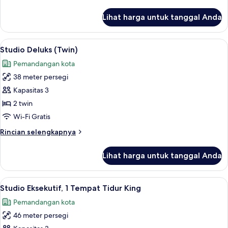
lebih
King,
lanjut
Lihat harga untuk tanggal Anda
untuk
pemandangan
Studio
laut
Deluks,
Lihat
Seprai premium, brankas, meja kerja, 
4
1
Studio Deluks (Twin)
semua
Tempat
Pemandangan kota
Tidur
foto
King,
38 meter persegi
untuk
pemandangan
Studio
Kapasitas 3
laut
Deluks
2 twin
(Twin)
Wi-Fi Gratis
Rincian
Rincian selengkapnya
lebih
lanjut
Lihat harga untuk tanggal Anda
untuk
Studio
Deluks
Lihat
TV LED
5
(Twin)
Studio Eksekutif, 1 Tempat Tidur King
semua
Pemandangan kota
foto
46 meter persegi
untuk