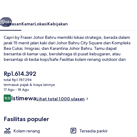
Johor
Bahru
belumnya
Berikutnya
38+
Ringkasan
Kamar
Lokasi
Kebijakan
Capri by Fraser Johor Bahru memiliki lokasi strategis, berada dalam
jarak 15 menit jalan kaki dari Johor Bahru City Square dan Kompleks
Bea Cukai, Imigrasi, dan Karantina Johor Bahru. Tamu dapat
bersantai di kamar uap, berolahraga di pusat kebugaran, atau
bersantap di kedai kopi/kafe.Fasilitas kolam renang outdoor dan
kolam renang anak adalah keunggulan lainnya. Para traveler
terkesan dengan staf.
Harga
Rp1.614.392
saat
total Rp1.787.294
ini
termasuk pajak & biaya lainnya
Sarapan prasmanan setiap hari deng
Rp1.614.392
17 Agu - 18 Agu
Ulasan
Istimewa
9,0
Lihat total 1.000 ulasan
9,0 dari 10
Fasilitas populer
Kolam renang
Tersedia parkir