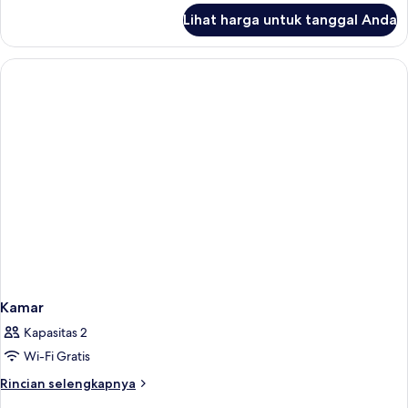
lanjut
Lihat harga untuk tanggal Anda
untuk
Kamar
Kamar
Kapasitas 2
Wi-Fi Gratis
Rincian
Rincian selengkapnya
lebih