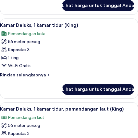
lanjut
Lihat harga untuk tanggal Anda
untuk
Kamar
Lihat
Mesin pembuat kopi/teh, microwave,
6
Kamar Deluks, 1 kamar tidur (King)
semua
Pemandangan kota
foto
56 meter persegi
untuk
Kamar
Kapasitas 3
Deluks,
1 king
1
Wi-Fi Gratis
kamar
Rincian
Rincian selengkapnya
tidur
lebih
(King)
lanjut
Lihat harga untuk tanggal Anda
untuk
Kamar
Deluks,
Lihat
Mesin pembuat kopi/teh, microwave,
5
1
Kamar Deluks, 1 kamar tidur, pemandangan laut (King)
semua
kamar
Pemandangan laut
tidur
foto
(King)
56 meter persegi
untuk
Kamar
Kapasitas 3