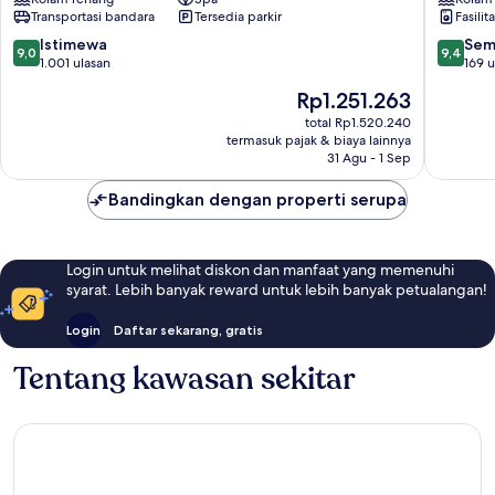
Hotel
by
Transportasi bandara
Tersedia parkir
Fasilit
Johor
FUJU
Bahru
&
9.0
9.4
Istimewa
Sem
9,0
9,4
Central
5mins
dari
dari
1.001 ulasan
169 u
District
to
10,
10,
Harga
Rp1.251.263
ClQ
Istimewa,
Sempur
sekarang
Central
1.001
169
total Rp1.520.240
Rp1.251.263
termasuk pajak & biaya lainnya
District
ulasan
ulasan
31 Agu - 1 Sep
Bandingkan dengan properti serupa
Login untuk melihat diskon dan manfaat yang memenuhi
syarat. Lebih banyak reward untuk lebih banyak petualangan!
Login
Daftar sekarang, gratis
Tentang kawasan sekitar