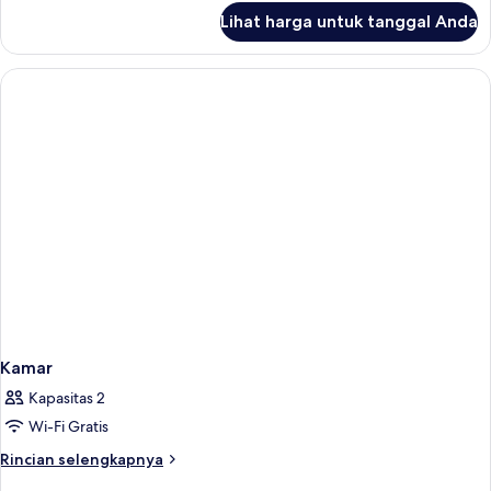
lanjut
Lihat harga untuk tanggal Anda
untuk
Kamar
Kamar
Kapasitas 2
Wi-Fi Gratis
Rincian
Rincian selengkapnya
lebih