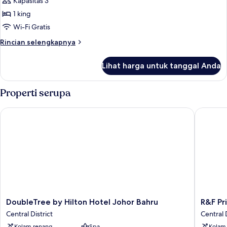
Studio
Kapasitas 3
Eksekutif,
1 king
1
Wi-Fi Gratis
Tempat
Rincian
Rincian selengkapnya
Tidur
lebih
King
lanjut
Lihat harga untuk tanggal Anda
untuk
Studio
Eksekutif,
Properti serupa
1
Tempat
DoubleTree by Hilton Hotel Johor Bahru
R&F Prin
Tidur
King
DoubleTree
R&F
DoubleTree by Hilton Hotel Johor Bahru
R&F Pr
by
Princess
Central District
Central D
Hilton
Cove
Kolam renang
Spa
Kolam