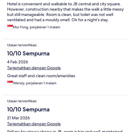
Hotel is convenient and walkable to JB central and city square.
However, construction nearby that makes the walk a little messy
but still manageable. Room is clean, but toilet was not well
ventilated and had a mouldy smell. Ok for a night’s stay.
Mui Fong, perjalanan 1 malam
Ulasan terverifikasi
10/10 Sempurna
4 Feb 2026
Terjemahkan dengan Google
Great staff and clean room/amenities
Wendy, perjalanan 1 malam
Ulasan terverifikasi
10/10 Sempurna
21 Mar 2026
Terjemahkan dengan Google
Still my fav stayca choice in JB, room is big and well-maintained,