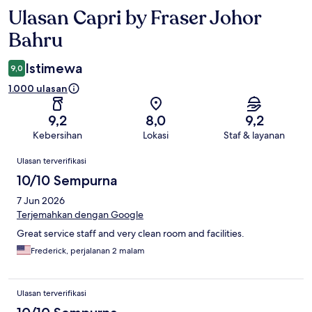
Ulasan Capri by Fraser Johor
Ulasan
Bahru
Istimewa
9,0
1.000 ulasan
9,2
8,0
9,2
Kebersihan
Lokasi
Staf & layanan
Ulasan
Ulasan terverifikasi
10/10 Sempurna
7 Jun 2026
Terjemahkan dengan Google
Great service staff and very clean room and facilities.
Frederick, perjalanan 2 malam
Ulasan terverifikasi