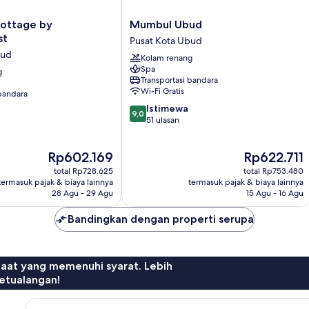
Mumbul
ottage by
Mumbul Ubud
Ubud
st
Pusat Kota Ubud
Pusat
bud
Kolam renang
Kota
Spa
g
Ubud
Transportasi bandara
Wi-Fi Gratis
 bandara
9.0
Istimewa
9,0
dari
51 ulasan
10,
Istimewa,
Harga
Harga
Rp602.169
Rp622.711
51
sekarang
sekarang
ulasan
total Rp728.625
total Rp753.480
Rp602.169
Rp622.711
termasuk pajak & biaya lainnya
termasuk pajak & biaya lainnya
28 Agu - 29 Agu
15 Agu - 16 Agu
Bandingkan dengan properti serupa
faat yang memenuhi syarat. Lebih
etualangan!