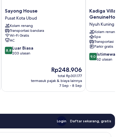
Sayong
Kadiga
Sayong House
Kadiga Villas Ubud b
House
Villas
GenuineHost
Pusat Kota Ubud
Pusat
Ubud
Nyuh Kuning
Kolam renang
Kota
by
Transportasi bandara
Ubud
GenuineHost
Kolam renang
Wi-Fi Gratis
Spa
Nyuh
AC
Transportasi bandara
Kuning
Parkir gratis
8.8
Luar Biasa
8,8
dari
203 ulasan
9.0
Istimewa
9,0
10,
dari
62 ulasan
Luar
10,
Harga
Rp248.906
Biasa,
Istimewa,
sekarang
203
62
total Rp301.177
Rp248.906
ulasan
termasuk pajak & biaya lainnya
termasuk paj
ulasan
7 Sep - 8 Sep
Login
Daftar sekarang, gratis