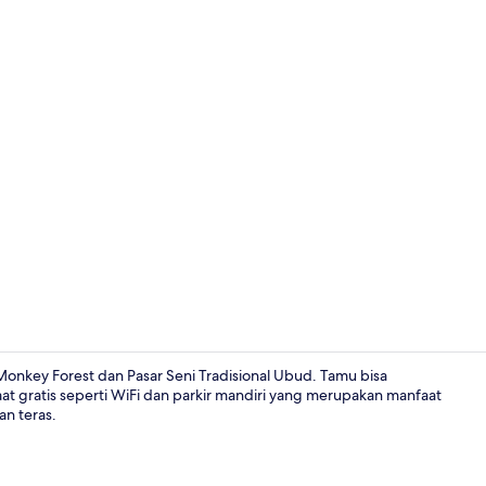
Vila Deluks,
Monkey Forest dan Pasar Seni Tradisional Ubud. Tamu bisa
t gratis seperti WiFi dan parkir mandiri yang merupakan manfaat
an teras.
Kamar (Woode