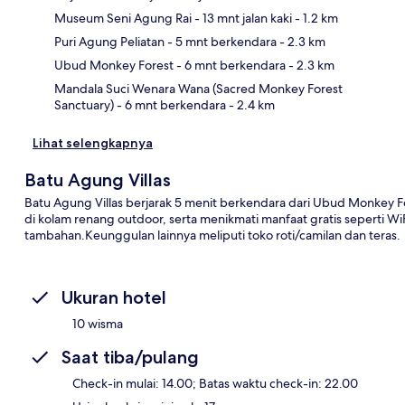
Museum Seni Agung Rai
- 13 mnt jalan kaki
- 1.2 km
Pet
Puri Agung Peliatan
- 5 mnt berkendara
- 2.3 km
Ubud Monkey Forest
- 6 mnt berkendara
- 2.3 km
Mandala Suci Wenara Wana (Sacred Monkey Forest
Sanctuary)
- 6 mnt berkendara
- 2.4 km
Lihat selengkapnya
Batu Agung Villas
Batu Agung Villas berjarak 5 menit berkendara dari Ubud Monkey F
di kolam renang outdoor, serta menikmati manfaat gratis seperti W
tambahan.Keunggulan lainnya meliputi toko roti/camilan dan teras.
Ukuran hotel
10 wisma
Saat tiba/pulang
Check-in mulai: 14.00; Batas waktu check-in: 22.00