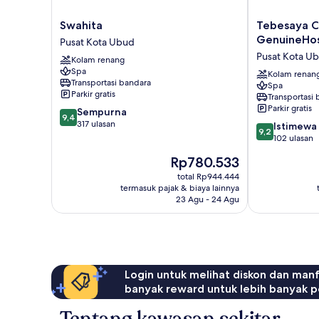
Swahita
Tebesaya
Swahita
Tebesaya C
Pusat
Cottage
GenuineHo
Pusat Kota Ubud
Kota
by
Pusat Kota U
Kolam renang
Ubud
GenuineHost
Spa
Pusat
Kolam renan
Transportasi bandara
Spa
Kota
Parkir gratis
Transportasi
Ubud
Parkir gratis
9.4
Sempurna
9,4
dari
317 ulasan
9.2
Istimewa
9,2
10,
dari
102 ulasan
Sempurna,
10,
Harga
Rp780.533
317
Istimewa,
sekarang
ulasan
102
total Rp944.444
Rp780.533
termasuk pajak & biaya lainnya
ulasan
23 Agu - 24 Agu
Login untuk melihat diskon dan man
banyak reward untuk lebih banyak p