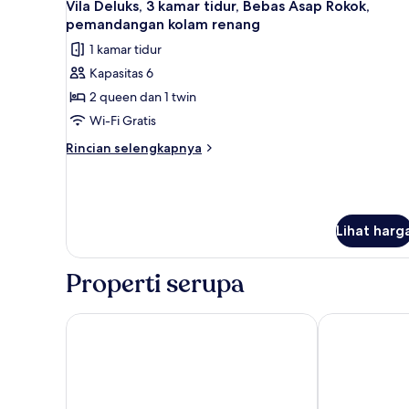
16
Vila Deluks, 3 kamar tidur, Bebas Asap Rokok,
semua
pemandangan kolam renang
foto
1 kamar tidur
untuk
Kapasitas 6
Vila
2 queen dan 1 twin
Deluks,
3
Wi-Fi Gratis
kamar
Rincian
Rincian selengkapnya
tidur,
lebih
lanjut
Bebas
untuk
Asap
Vila
Rokok,
Deluks,
Lihat harg
pemandangan
3
kamar
kolam
Properti serupa
tidur,
renang
Bebas
Asap
Swahita
Tebesaya Cot
Rokok,
pemandangan
kolam
renang