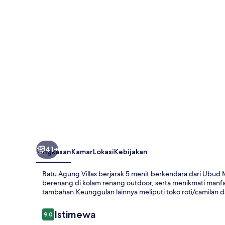
41+
Ringkasan
Kamar
Lokasi
Kebijakan
Batu Agung Villas berjarak 5 menit berkendara dari Ubud 
berenang di kolam renang outdoor, serta menikmati manfaa
tambahan.Keunggulan lainnya meliputi toko roti/camilan d
Ulasan
Istimewa
9,0
9,0 dari 10