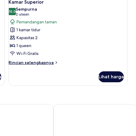
4
r
Kamar Superior
ka
semua
Sempurna
ti
foto
10,0
10,0 dari 10
(2
2 ulasan
Be
untuk
ulasan)
As
Pemandangan taman
Kamar
Ro
1 kamar tidur
p
Superior
ko
Kapasitas 2
re
1 queen
Wi-Fi Gratis
Rincian
Rincian selengkapnya
lebih
lanjut
a
Lihat harga
untuk
Kamar
Superior
tage by GenuineHost
Mumbul Ubud