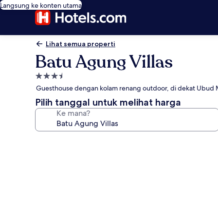
Langsung ke konten utama
Lihat semua properti
Batu Agung Villas
Properti
bintang
Guesthouse dengan kolam renang outdoor, di dekat Ubud 
3.5
Pilih tanggal untuk melihat harga
Ke mana?
Galeri
foto
untuk
Batu
Agung
Villas