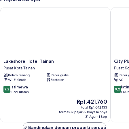
Jepang
Lakeshore Hotel Tainan
City Pla
Lakeshore
City
Lakeshore Hotel Tainan
City P
Hotel
Place
Pusat Kota Tainan
Pusat Ko
Tainan
Hotel
Kolam renang
Parkir gratis
Parkir 
Pusat
Pusat
Wi-Fi Gratis
Restoran
AC
Kota
Kota
Tainan
Tainan
9.2
9.2
Istimewa
Ist
9,2
9,2
dari
dari
2.721 ulasan
1.005
10,
10,
Harga
Rp1.421.760
Istimewa,
Istimew
sekarang
2.721
1.005
total Rp1.642.133
Rp1.421.760
termasuk pajak & biaya lainnya
ulasan
ulasan
31 Agu - 1 Sep
Bandingkan dengan properti serupa