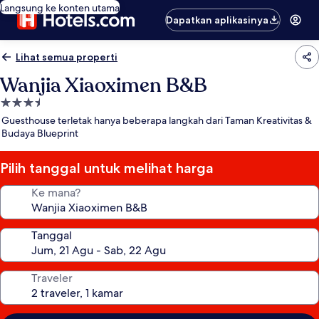
Langsung ke konten utama
Dapatkan aplikasinya
Lihat semua properti
Wanjia Xiaoximen B&B
Properti
bintang
Guesthouse terletak hanya beberapa langkah dari Taman Kreativitas &
3.5
Budaya Blueprint
Pilih tanggal untuk melihat harga
Ke mana?
Tanggal
Traveler