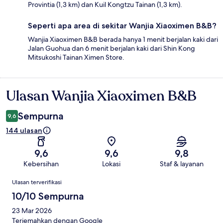
Provintia (1,3 km) dan Kuil Kongtzu Tainan (1,3 km).
Seperti apa area di sekitar Wanjia Xiaoximen B&B?
Wanjia Xiaoximen B&B berada hanya 1 menit berjalan kaki dari
Jalan Guohua dan 6 menit berjalan kaki dari Shin Kong
Mitsukoshi Tainan Ximen Store.
Ulasan Wanjia Xiaoximen B&B
Ulasan
Sempurna
9,6
144 ulasan
9,6
9,6
9,8
Kebersihan
Lokasi
Staf & layanan
Ulasan
Ulasan terverifikasi
10/10 Sempurna
23 Mar 2026
Terjemahkan dengan Google