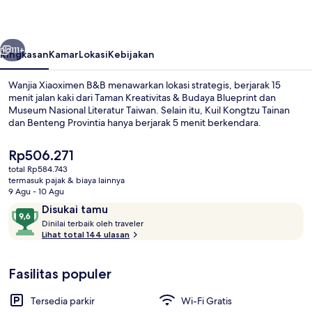
belumnya
Berikutnya
111+
Ringkasan
Kamar
Lokasi
Kebijakan
Wanjia Xiaoximen B&B menawarkan lokasi strategis, berjarak 15
menit jalan kaki dari Taman Kreativitas & Budaya Blueprint dan
Museum Nasional Literatur Taiwan. Selain itu, Kuil Kongtzu Tainan
dan Benteng Provintia hanya berjarak 5 menit berkendara.
Harga
Rp506.271
saat
total Rp584.743
ini
termasuk pajak & biaya lainnya
Rp506.271
9 Agu - 10 Agu
Lobi
Ulasan
9,6
Disukai tamu
D
dari
Dinilai terbaik oleh traveler
i
Lihat total 144 ulasan
10,
n
Disukai
i
tamu
Fasilitas populer
l
a
i
Tersedia parkir
Wi-Fi Gratis