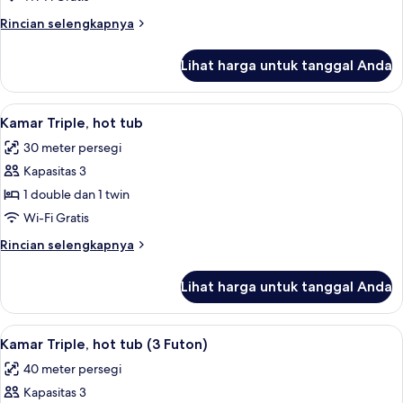
Standar,
Rincian
Rincian selengkapnya
1
lebih
Tempat
lanjut
Lihat harga untuk tanggal Anda
untuk
Tidur
Kamar
Double
Double
Lihat
Kamar Triple, hot tub | Seprai premium
10
Standar,
Kamar Triple, hot tub
semua
1
30 meter persegi
Tempat
foto
Tidur
Kapasitas 3
untuk
Double
Kamar
1 double dan 1 twin
Triple,
Wi-Fi Gratis
hot
Rincian
Rincian selengkapnya
tub
lebih
lanjut
Lihat harga untuk tanggal Anda
untuk
Kamar
Triple,
Lihat
Kamar Triple, hot tub (3 Futon) | Sepr
10
hot
Kamar Triple, hot tub (3 Futon)
semua
tub
40 meter persegi
foto
Kapasitas 3
untuk