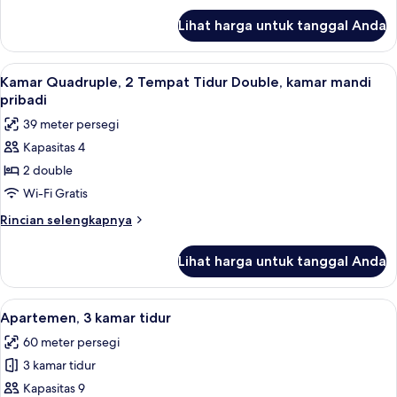
Tempat
lanjut
Lihat harga untuk tanggal Anda
untuk
Tidur
Kamar
Double,
Double
Lihat
Seprai premium, meja kerja, kedap suar
hot
9
Deluks,
Kamar Quadruple, 2 Tempat Tidur Double, kamar mandi
semua
1
tub
pribadi
Tempat
foto
39 meter persegi
Tidur
untuk
Double,
Kapasitas 4
Kamar
hot
2 double
Quadruple,
tub
2
Wi-Fi Gratis
Tempat
Rincian
Rincian selengkapnya
Tidur
lebih
lanjut
Double,
Lihat harga untuk tanggal Anda
untuk
kamar
Kamar
mandi
Quadruple,
Lihat
Seprai premium, meja kerja, kedap suar
13
pribadi
2
Apartemen, 3 kamar tidur
semua
Tempat
60 meter persegi
Tidur
foto
Double,
3 kamar tidur
untuk
kamar
Apartemen,
Kapasitas 9
mandi