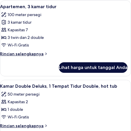
Double
Lihat
Apartemen, 3 kamar tidur | Seprai pre
19
Standar,
Apartemen, 3 kamar tidur
semua
1
100 meter persegi
Tempat
foto
Tidur
3 kamar tidur
untuk
Double
Apartemen,
Kapasitas 7
3
3 twin dan 2 double
kamar
Wi-Fi Gratis
tidur
Rincian
Rincian selengkapnya
lebih
lanjut
Lihat harga untuk tanggal Anda
untuk
Apartemen,
3
Lihat
Kamar Double Deluks, 1 Tempat Tidur D
17
kamar
Kamar Double Deluks, 1 Tempat Tidur Double, hot tub
semua
tidur
50 meter persegi
foto
Kapasitas 2
untuk
Kamar
1 double
Double
Wi-Fi Gratis
Deluks,
Rincian
Rincian selengkapnya
1
lebih