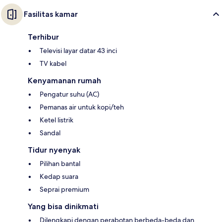
Fasilitas kamar
Terhibur
Televisi layar datar 43 inci
TV kabel
Kenyamanan rumah
Pengatur suhu (AC)
Pemanas air untuk kopi/teh
Ketel listrik
Sandal
Tidur nyenyak
Pilihan bantal
Kedap suara
Seprai premium
Yang bisa dinikmati
Dilengkapi dengan perabotan berbeda-beda dan