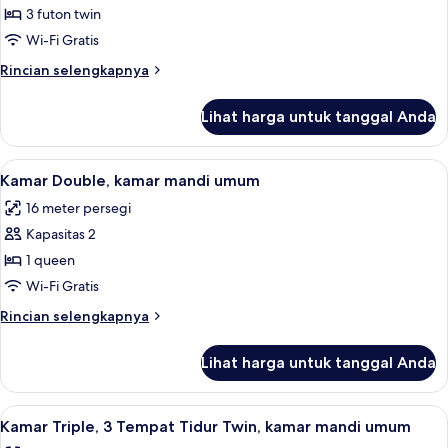
Kamar
3 futon twin
Triple,
Wi-Fi Gratis
hot
Rincian
Rincian selengkapnya
tub
lebih
(3
lanjut
Lihat harga untuk tanggal Anda
untuk
Futon)
Kamar
Triple,
Lihat
Seprai premium, meja kerja, kedap suar
7
hot
Kamar Double, kamar mandi umum
semua
tub
16 meter persegi
(3
foto
Futon)
Kapasitas 2
untuk
Kamar
1 queen
Double,
Wi-Fi Gratis
kamar
Rincian
Rincian selengkapnya
mandi
lebih
umum
lanjut
Lihat harga untuk tanggal Anda
untuk
Kamar
Double,
Lihat
Seprai premium, meja kerja, kedap suar
6
kamar
Kamar Triple, 3 Tempat Tidur Twin, kamar mandi umum
semua
mandi