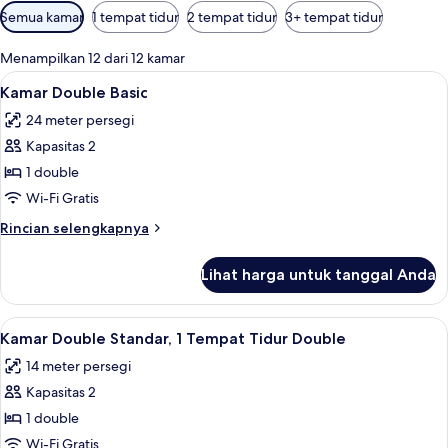
Filter
Semua kamar
1 tempat tidur
2 tempat tidur
3+ tempat tidur
tersedia
untuk
Menampilkan 12 dari 12 kamar
kamar
Lihat
Kamar Double Basic | Seprai premium, 
5
Kamar Double Basic
semua
24 meter persegi
foto
Kapasitas 2
untuk
Kamar
1 double
Double
Wi-Fi Gratis
Basic
Rincian
Rincian selengkapnya
lebih
lanjut
Lihat harga untuk tanggal Anda
untuk
Kamar
Double
Lihat
Seprai premium, meja kerja, kedap suar
7
Basic
Kamar Double Standar, 1 Tempat Tidur Double
semua
14 meter persegi
foto
Kapasitas 2
untuk
Kamar
1 double
Double
Wi-Fi Gratis