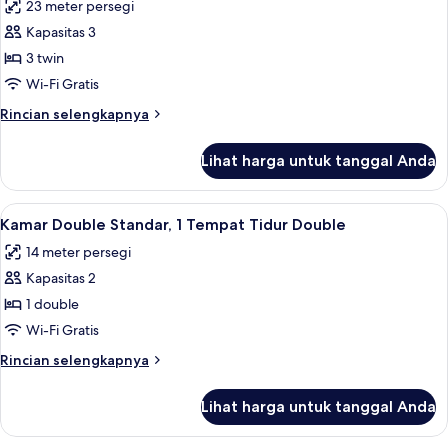
23 meter persegi
umum
foto
Kapasitas 3
untuk
Kamar
3 twin
Triple,
Wi-Fi Gratis
3
Rincian
Rincian selengkapnya
Tempat
lebih
Tidur
lanjut
Lihat harga untuk tanggal Anda
untuk
Twin,
Kamar
kamar
Triple,
Lihat
Seprai premium, meja kerja, kedap suar
mandi
7
3
Kamar Double Standar, 1 Tempat Tidur Double
semua
Tempat
umum
14 meter persegi
Tidur
foto
Twin,
Kapasitas 2
untuk
kamar
Kamar
1 double
mandi
Double
umum
Wi-Fi Gratis
Standar,
Rincian
Rincian selengkapnya
1
lebih
Tempat
lanjut
Lihat harga untuk tanggal Anda
untuk
Tidur
Kamar
Double